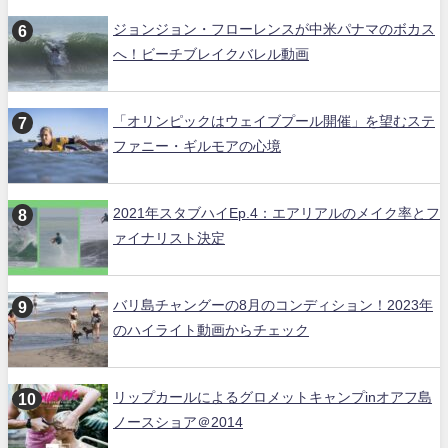
ジョンジョン・フローレンスが中米パナマのボカス
へ！ビーチブレイクバレル動画
「オリンピックはウェイブプール開催」を望むステ
ファニー・ギルモアの心境
2021年スタブハイEp.4：エアリアルのメイク率とフ
ァイナリスト決定
バリ島チャングーの8月のコンディション！2023年
のハイライト動画からチェック
リップカールによるグロメットキャンプinオアフ島
ノースショア＠2014