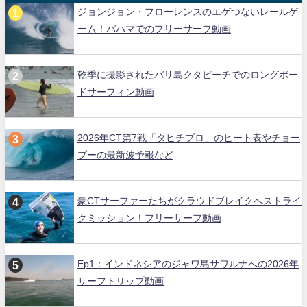
ジョンジョン・フローレンスのエゲつないレールゲ
ーム！バハマでのフリーサーフ動画
乾季に撮影されたバリ島クタビーチでのロングボー
ドサーフィン動画
2026年CT第7戦「タヒチプロ」のヒート表やチョー
プーの最新波予報など
豪CTサーファーたちがクラウドブレイクへストライ
クミッション！フリーサーフ動画
Ep1：インドネシアのジャワ島サワルナへの2026年
サーフトリップ動画