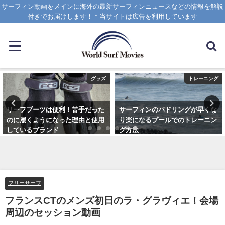
サーフィン動画をメインに海外の最新サーフィンニュースなどの情報を解説
付きでお届けします！＊当サイトは広告を利用しています
グッズ
トレーニング
リーフブーツは便利！苦手だった
サーフィンのパドリングが早くな
のに履くようになった理由と使用
り楽になるプールでのトレーニン
しているブランド
グ方法
2023年3月5日
2021年6月3日
フリーサーフ
フランスCTのメンズ初日のラ・グラヴィエ！会場
周辺のセッション動画