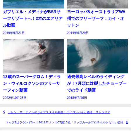
ガブリエル・メディナがBSRサ
ヨーロッパ&オーストラリアWA
ーフリゾートへ！2本のエアリア
州でのフリーサーフ：カイ・オ
ル動画
ットン
2019年9月21日
2014年6月29日
13歳のスーパーグロム！ディラ
過去最高レベルのライディング
ン・ウィルコクソンのフリーサ
が！7月頭に炸裂したチョープー
ーフィン動画
でのライド動画
2022年10月25日
2018年7月6日
トレン・マーティンのライフスタイル動画！バイロンベイと西オーストラリア
トップ3はラウンド3へ！2018年メンズCT第10戦「リップカールプロ＠ポルトガル」初日