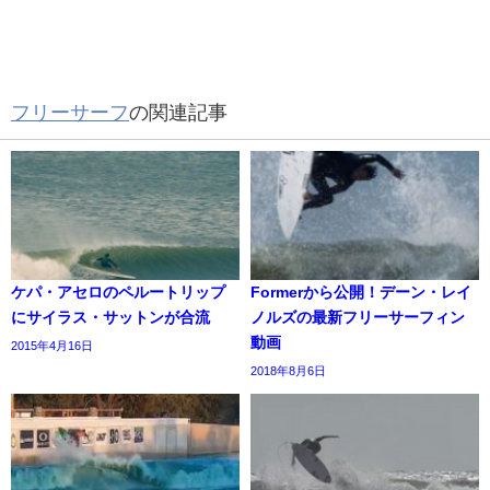
フリーサーフ
の関連記事
ケパ・アセロのペルートリップ
Formerから公開！デーン・レイ
にサイラス・サットンが合流
ノルズの最新フリーサーフィン
動画
2015年4月16日
2018年8月6日