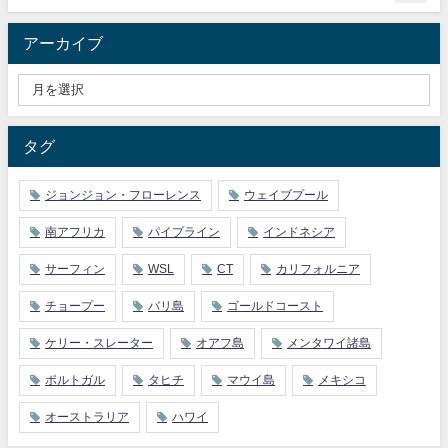
アーカイブ
タグ
ジョンジョン・フローレンス
ウェイブプール
南アフリカ
パイプライン
インドネシア
サーフィン
WSL
CT
カリフォルニア
チョープー
バリ島
ゴールドコースト
ケリー・スレーター
オアフ島
メンタワイ諸島
ポルトガル
タヒチ
マウイ島
メキシコ
オーストラリア
ハワイ