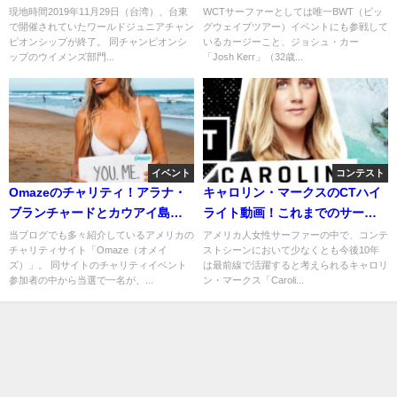
WJC終了
た1セッション
現地時間2019年11月29日（台湾）、台東
WCTサーファーとしては唯一BWT（ビッ
で開催されていたワールドジュニアチャン
グウェイブツアー）イベントにも参戦して
ピオンシップが終了。 同チャンピオンシ
いるカージーこと、ジョシュ・カー
ップのウイメンズ部門...
「Josh Kerr」（32歳...
イベント
コンテスト
Omazeのチャリティ！アラナ・
キャロリン・マークスのCTハイ
ブランチャードとカウアイ島ト
ライト動画！これまでのサーフ
リップ
キャリアなど
当ブログでも多々紹介しているアメリカの
アメリカ人女性サーファーの中で、コンテ
チャリティサイト「Omaze（オメイ
ストシーンにおいて少なくとも今後10年
ズ）」。 同サイトのチャリティイベント
は最前線で活躍すると考えられるキャロリ
参加者の中から当選で一名が、...
ン・マークス「Caroli...