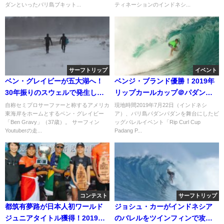
ダンといったバリ島ブキット...
ティネーションのインドネシ...
サーフトリップ
イベント
ベン・グレイビーが五大湖へ！
ベンジ・ブランド優勝！2019年
30年振りのスウェルで発生した
リップカールカップ＠パダンの
湖バレル動画
動画など
自称セミプロサーファーと称するアメリカ
現地時間2019年7月22日（インドネシ
東海岸をホームとするベン・グレイビー
ア）、バリ島パダンパダンを舞台にしたビ
「Ben Gravy」（37歳）。 サーフィン
ッグバレルイベント「Rip Curl Cup
Youtuberの走...
Padang P...
コンテスト
サーフトリップ
都筑有夢路が日本人初ワールド
ジョシュ・カーがインドネシア
ジュニアタイトル獲得！2019年
のバレルをツインフィンで攻め