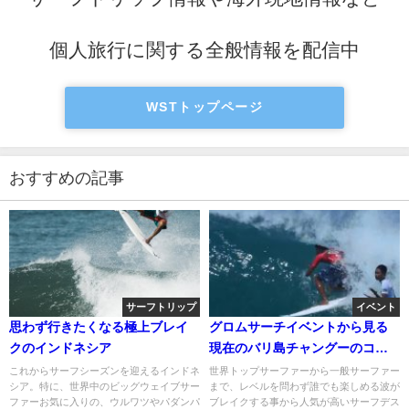
個人旅行に関する全般情報を配信中
WSTトップページ
おすすめの記事
サーフトリップ
イベント
思わず行きたくなる極上ブレイ
グロムサーチイベントから見る
クのインドネシア
現在のバリ島チャングーのコン
ディション
これからサーフシーズンを迎えるインドネ
世界トップサーファーから一般サーファー
シア。特に、世界中のビッグウェイブサー
まで、レベルを問わず誰でも楽しめる波が
ファーお気に入りの、ウルワツやパダンパ
ブレイクする事から人気が高いサーフデス