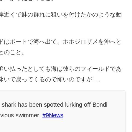
岸近くで鮭の群れに狙いを付けたかのような動
ドはボートで海へ出て、ホホジロザメを沖へと
とのこと。
追い払ったとしても海は彼らのフィールドであ
泳いで戻ってくるので怖いのですが…。
hark has been spotted lurking off Bondi
livious swimmer.
#9News