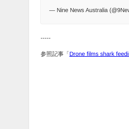
— Nine News Australia (@9N
-----
参照記事「
Drone films shark fee