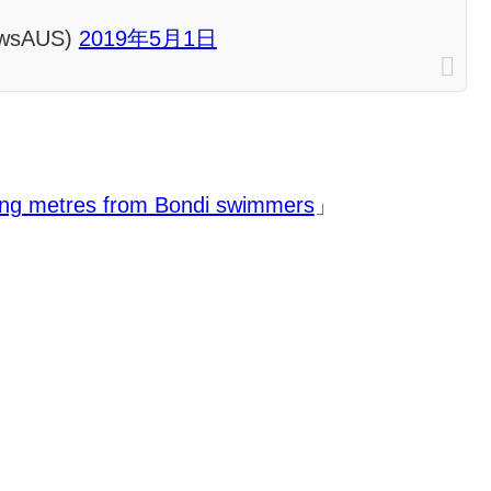
ewsAUS)
2019年5月1日
ding metres from Bondi swimmers
」