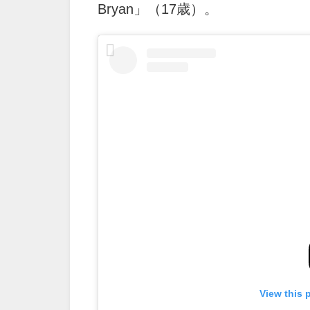
Bryan」（17歳）。
View this 