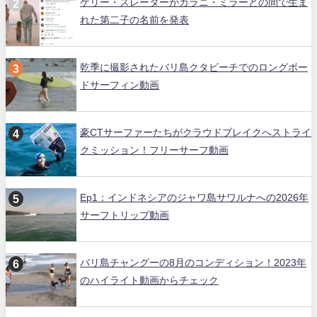
ケリー・スレーターがカラニ・ミラーとの間で生ま
れた第二子の名前を発表
乾季に撮影されたバリ島クタビーチでのロングボー
ドサーフィン動画
豪CTサーファーたちがクラウドブレイクへストライ
クミッション！フリーサーフ動画
Ep1：インドネシアのジャワ島サワルナへの2026年
サーフトリップ動画
バリ島チャングーの8月のコンディション！2023年
のハイライト動画からチェック