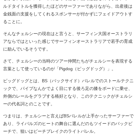
ルドタイトルを獲得したほどのサーファーでありながら、出産後は
金銭面の支援をしてくれるスポンサーが付かずにフェイドアウトす
ることに。
そんなチェルシーの現在はと言うと、サーフィン大国オーストラリ
アならではといった感じでサーフィンオーストラリアで若手の育成
に励んでいるそうです。
さて、チェルシーの当時のツアー仲間たちがチェルシーを表現する
言葉として使っているのが「Pigdog（ピッグドッグ）」。
ピッグドッグとは、BS（バックサイド）バレルでのストールテクニ
ックで、パイプなんかでよく目にする後ろ足の膝をボードに乗せ、
外側のレールをグラブする格好となり、このテクニックがチェルシ
ーの代名詞とのことです。
つまりは、チェルシーと言えばBSバレルが上手かったサーファーで
あり、ライバルズのヒートの舞台に選んだのもツイードのバックビ
ーチで、狙いはビーチブレイクのライトバレル。