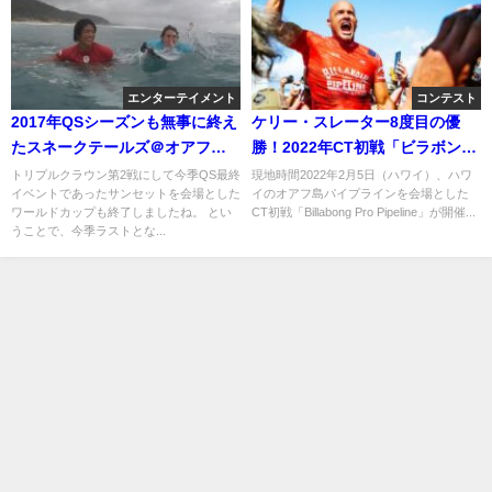
エンターテイメント
コンテスト
2017年QSシーズンも無事に終え
ケリー・スレーター8度目の優
たスネークテールズ＠オアフ島
勝！2022年CT初戦「ビラボンプ
サンセット（ハワイ）
ロパイプ」5日目
トリプルクラウン第2戦にして今季QS最終
現地時間2022年2月5日（ハワイ）、ハワ
イベントであったサンセットを会場とした
イのオアフ島パイプラインを会場とした
ワールドカップも終了しましたね。 とい
CT初戦「Billabong Pro Pipeline」が開催...
うことで、今季ラストとな...