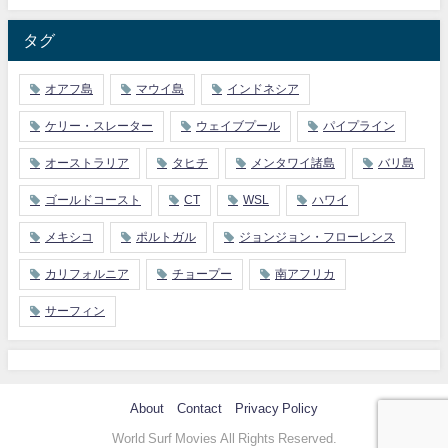
タグ
オアフ島
マウイ島
インドネシア
ケリー・スレーター
ウェイブプール
パイプライン
オーストラリア
タヒチ
メンタワイ諸島
バリ島
ゴールドコースト
CT
WSL
ハワイ
メキシコ
ポルトガル
ジョンジョン・フローレンス
カリフォルニア
チョープー
南アフリカ
サーフィン
About
Contact
Privacy Policy
World Surf Movies All Rights Reserved.