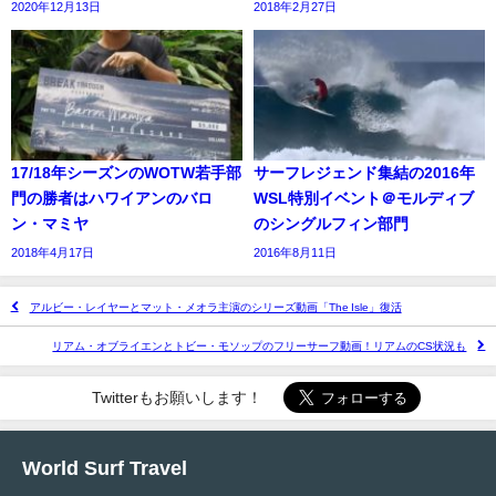
2020年12月13日
2018年2月27日
17/18年シーズンのWOTW若手部
サーフレジェンド集結の2016年
門の勝者はハワイアンのバロ
WSL特別イベント＠モルディブ
ン・マミヤ
のシングルフィン部門
2018年4月17日
2016年8月11日
アルビー・レイヤーとマット・メオラ主演のシリーズ動画「The Isle」復活
リアム・オブライエンとトビー・モソップのフリーサーフ動画！リアムのCS状況も
Twitterもお願いします！
World Surf Travel