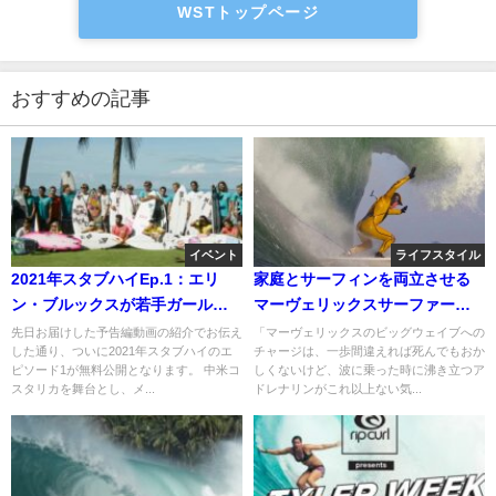
WSTトップページ
おすすめの記事
イベント
ライフスタイル
2021年スタブハイEp.1：エリ
家庭とサーフィンを両立させる
ン・ブルックスが若手ガールズ
マーヴェリックスサーファー：
のベストエアーメイク
シェーン・デズモンド
先日お届けした予告編動画の紹介でお伝え
「マーヴェリックスのビッグウェイブへの
した通り、ついに2021年スタブハイのエ
チャージは、一歩間違えれば死んでもおか
ピソード1が無料公開となります。 中米コ
しくないけど、波に乗った時に沸き立つア
スタリカを舞台とし、メ...
ドレナリンがこれ以上ない気...