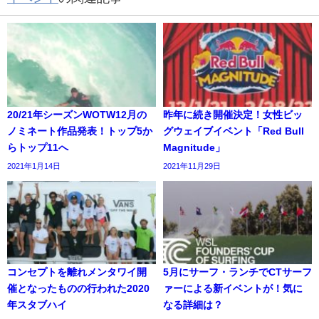
20/21年シーズンWOTW12月の
昨年に続き開催決定！女性ビッ
ノミネート作品発表！トップ5か
グウェイブイベント「Red Bull
らトップ11へ
Magnitude」
2021年1月14日
2021年11月29日
コンセプトを離れメンタワイ開
5月にサーフ・ランチでCTサーフ
催となったものの行われた2020
ァーによる新イベントが！気に
年スタブハイ
なる詳細は？