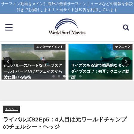
サーフィン動画をメインに海外の最新サーフィンニュースなどの情報を解説
付きでお届けします！＊当サイトは広告を利用しています
エンターテイメント
テクニック
南米ペルーのハードなサーフスク
サイズのある波で効果的なダック
ール！ハードだけどフェイスから
ダイブのコツ！初耳テクニック動
波に乗せる技術
画
2025年1月25日
2020年4月8日
イベント
ライバルズS2Ep5：4人目は元ワールドチャンプ
のチェルシー・ヘッジ