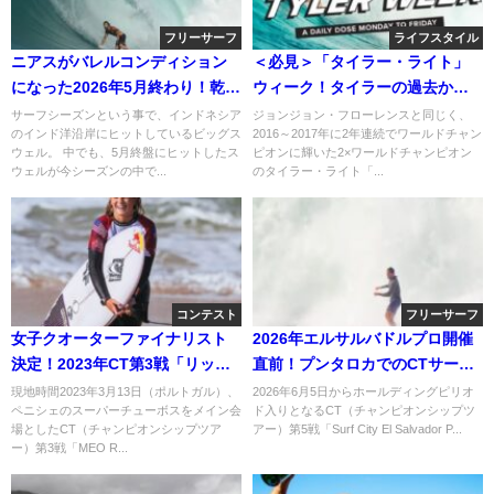
フリーサーフ
ライフスタイル
ニアスがバレルコンディション
＜必見＞「タイラー・ライト」
になった2026年5月終わり！乾季
ウィーク！タイラーの過去から
フリーサーフィン動画
自宅トレーニングまで
サーフシーズンという事で、インドネシア
ジョンジョン・フローレンスと同じく、
のインド洋沿岸にヒットしているビッグス
2016～2017年に2年連続でワールドチャン
ウェル。 中でも、5月終盤にヒットしたス
ピオンに輝いた2×ワールドチャンピオン
ウェルが今シーズンの中で...
のタイラー・ライト「...
コンテスト
フリーサーフ
女子クオーターファイナリスト
2026年エルサルバドルプロ開催
決定！2023年CT第3戦「リップ
直前！プンタロカでのCTサーフ
カールポルトガル」3日目
ァーのフリーサーフ動画
現地時間2023年3月13日（ポルトガル）、
2026年6月5日からホールディングピリオ
ペニシェのスーパーチューボスをメイン会
ド入りとなるCT（チャンピオンシップツ
場としたCT（チャンピオンシップツア
アー）第5戦「Surf City El Salvador P...
ー）第3戦「MEO R...