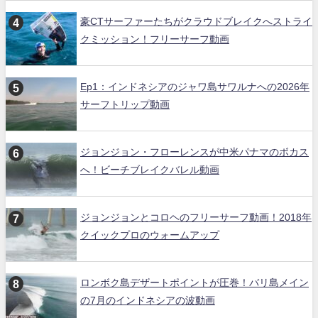
豪CTサーファーたちがクラウドブレイクへストライ
クミッション！フリーサーフ動画
Ep1：インドネシアのジャワ島サワルナへの2026年
サーフトリップ動画
ジョンジョン・フローレンスが中米パナマのボカス
へ！ビーチブレイクバレル動画
ジョンジョンとコロヘのフリーサーフ動画！2018年
クイックプロのウォームアップ
ロンボク島デザートポイントが圧巻！バリ島メイン
の7月のインドネシアの波動画