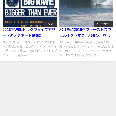
イベント
フリーサーフ
2016年WSLビッグウェイブアワ
バリ島に2019年ファーストスウ
ードのノミネート映像2
ェル！クラマス、パダン、ウル
ワツ
今年は4月23日に南カリフォルニアで授賞
4月に入り、雨季から乾季へと季節が移り
式が開催となる、ビッグウェイブサーフィ
変わったことでサーフシーズンに入ったば
ン界における最大の祭典「ビッグウェイブ
かりのインドネシア。 まだまだアーリー
アワード（Big Wav...
シーズンではあるものの、先...