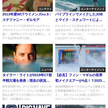
コンテスト
エンターテイメント
2013年度WCTウイメンズno.5：
パイプラインでメイクしたJOB
ステファニー・ギルモア
とマイク・スチュワートによる
「2in1バレル」動画
オーストラリアが誇る5×ワールドチャン
1マン1ウェイブと言われるサーフィンで
プのステファニー”ステフ”ギルモア（24
はあるものの、注目の集まるライディング
歳）。2007年にツアー入りを果たし、ツ
の一つが「2in1バレル」。 一つのバレル
アー生活7年の中で5回...
に2人のサーファーが入...
ニュース
エンターテイメント
タイラー・ライトが2019年CT前
【必見】フィン・マギルの世界
半戦欠場を発表：現在の状況な
初メイクエアーが4点！？2025年
ど
スタブハイ舞台裏動画
昨年2018年7月、JベイでのCT（チャンピ
先日静岡県のサーフスタジアムで開催され
オンシップツアー）イベント出場のために
た世界最高峰のエアショー「スタブハ
訪れた南アフリカでA型インフルエンザに
イ」。 同イベントに出場した2017年ワー
罹り、その後はウイル...
ルドジュニアチャンピオンの...