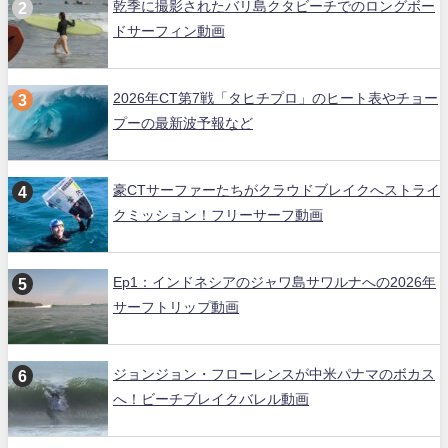
乾季に撮影されたバリ島クタビーチでのロングボー
ドサーフィン動画
2026年CT第7戦「タヒチプロ」のヒート表やチョー
プーの最新波予報など
豪CTサーファーたちがクラウドブレイクへストライ
クミッション！フリーサーフ動画
Ep1：インドネシアのジャワ島サワルナへの2026年
サーフトリップ動画
ジョンジョン・フローレンスが中米パナマのボカス
へ！ビーチブレイクバレル動画