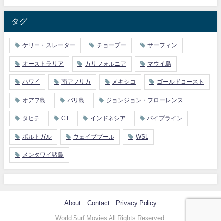
タグ
ケリー・スレーター
チョープー
サーフィン
オーストラリア
カリフォルニア
マウイ島
ハワイ
南アフリカ
メキシコ
ゴールドコースト
オアフ島
バリ島
ジョンジョン・フローレンス
タヒチ
CT
インドネシア
パイプライン
ポルトガル
ウェイブプール
WSL
メンタワイ諸島
About
Contact
Privacy Policy
World Surf Movies All Rights Reserved.