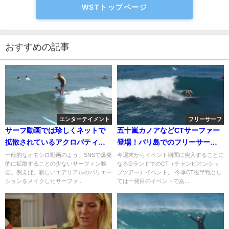
WSTトップページ
おすすめの記事
エンターテイメント
フリーサーフ
サーフ動画では珍しくネットで
五十嵐カノアなどCTサーファー
拡散されているアクロバティッ
登場！バリ島でのフリーサーフ
クなバックフリップ映像
ィン動画
一般的なオモシロ動画のよう、SNSで爆発
今週末からイベント期間に突入することに
的に拡散することの少ないサーフィン動
なるGランドでのCT（チャンピオンシッ
画。例えば、新しいエアリアルのバリエー
プツアー）イベント。 今季CT後半戦とし
ションをメイクしたサーファ...
ては一発目のイベントであ...