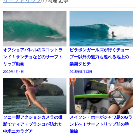
サーフトリップ
の関連記事
オフショアバレルのスコットラ
ビラボンガールズが行くチョー
ンド！サンチョなどのサーフト
プー以外の魅力も溢れる地上の
リップ動画
楽園タヒチ
2022年4月4日
2015年8月13日
ソニー製アクションカメラの撮
メイソン・ホーがジャワ島のGラ
影でティア・ブランコが訪れた
ンドへ！サーフトリップ前の準
中米ニカラグア
備編