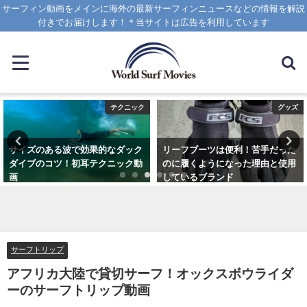
サーフィン動画をメインに海外の最新サーフィンニュースなどの情報を解説
付きでお届けします！＊当サイトは広告を利用しています
テクニック
グッズ
サイズのある波で効果的なダック
リーフブーツは便利！苦手だった
ダイブのコツ！初耳テクニック動
のに履くようになった理由と使用
画
しているブランド
2020年4月8日
2023年3月5日
サーフトリップ
アフリカ大陸で貸切サーフ！オックスボウライダ
ーのサーフトリップ動画