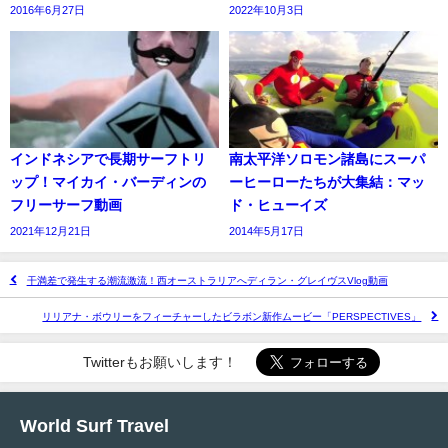
2016年6月27日
2022年10月3日
インドネシアで長期サーフトリ
南太平洋ソロモン諸島にスーパ
ップ！マイカイ・バーディンの
ーヒーローたちが大集結：マッ
フリーサーフ動画
ド・ヒューイズ
2021年12月21日
2014年5月17日
干満差で発生する潮流激流！西オーストラリアへディラン・グレイヴスVlog動画
リリアナ・ボウリーをフィーチャーしたビラボン新作ムービー「PERSPECTIVES」
Twitterもお願いします！
World Surf Travel