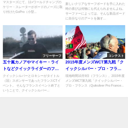
マスターズにて、11×ワールドチャンプの
ー紹介動画
新しいクリアなサーフボードを手に入れた
ケリー・スレーターがボードのノーズに取
時の喜びは何物にも代えられませんよね。
り付けたGoPro（小型...
サーファーによっては、そんな新品ボード
に自分なりのアートを施す...
フリーサーフ
コンテスト
五十嵐カノアやマイキー・ライ
2015年度メンズWCT第九戦「ク
トなどクイックライダーのフラ
イックシルバー・プロ・フラン
ンス動画
ス」：二日目ハイライト
クイックシルバーとロキシーがタイトル
現地時間10月9日（フランス）、2015年度
（冠）スポンサーであったフランスCTイ
メンズWCT第九戦「クイックシルバー・
ベント。 そんなフランスイベント終了と
プロ・フランス（Quiksilver Pro France...
いうことで、クイックシルバー...