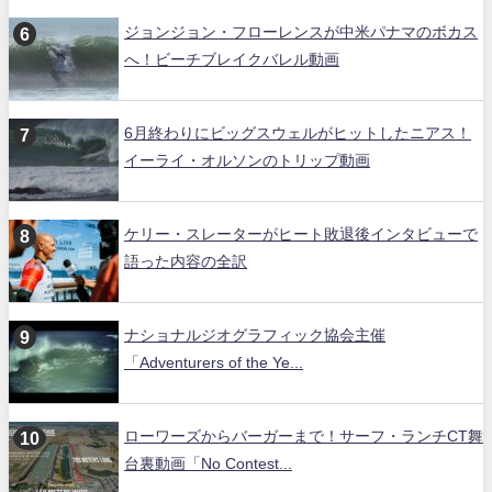
ジョンジョン・フローレンスが中米パナマのボカス
へ！ビーチブレイクバレル動画
6月終わりにビッグスウェルがヒットしたニアス！
イーライ・オルソンのトリップ動画
ケリー・スレーターがヒート敗退後インタビューで
語った内容の全訳
ナショナルジオグラフィック協会主催
「Adventurers of the Ye...
ローワーズからバーガーまで！サーフ・ランチCT舞
台裏動画「No Contest...