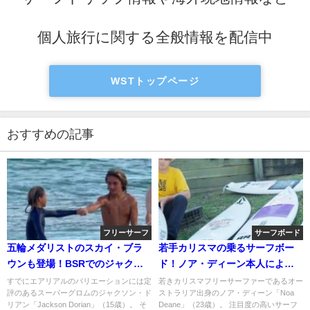
個人旅行に関する全般情報を配信中
WSTトップページ
おすすめの記事
フリーサーフ
サーフボード
五輪メダリストのスカイ・ブラ
若手カリスマの乗るサーフボー
ウンも登場！BSRでのジャクソ
ド！ノア・ディーン本人による
ン・ドリアンVlog
ライディング&解説動画
すでにエアリアルのバリエーションには定
若きカリスマフリーサーファーであるオー
評のあるスーパーグロムのジャクソン・ド
ストラリア出身のノア・ディーン「Noa
リアン「Jackson Dorian」（15歳）。 そ
Deane」（23歳）。 注目度の高いサーフ