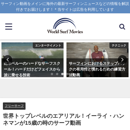
サーフィン動画をメインに海外の最新サーフィンニュースなどの情報を解説
付きでお届けします！＊当サイトは広告を利用しています
エンターテイメント
テクニック
南米ペルーのハードなサーフスク
サーフィンにおけるステップバッ
ール！ハードだけどフェイスから
クの有用性と慣れるための練習方
波に乗せる技術
法動画
2025年1月25日
2020年10月20日
フリーサーフ
世界トップレベルのエアリアル！イーライ・ハン
ネマンが15歳の時のサーフ動画