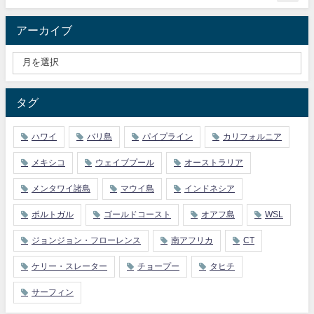
アーカイブ
タグ
ハワイ
バリ島
パイプライン
カリフォルニア
メキシコ
ウェイブプール
オーストラリア
メンタワイ諸島
マウイ島
インドネシア
ポルトガル
ゴールドコースト
オアフ島
WSL
ジョンジョン・フローレンス
南アフリカ
CT
ケリー・スレーター
チョープー
タヒチ
サーフィン