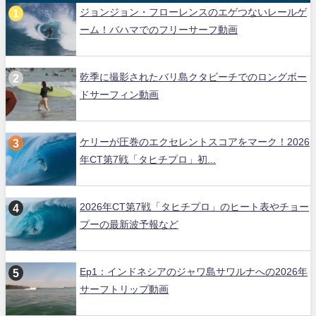
ジョンジョン・フローレンスのエゲつないレールゲ
ーム！バハマでのフリーサーフ動画
乾季に撮影されたバリ島クタビーチでのロングボー
ドサーフィン動画
ケリーが圧巻のエクセレントスコアをマーク！2026
年CT第7戦「タヒチプロ」初...
2026年CT第7戦「タヒチプロ」のヒート表やチョー
プーの最新波予報など
Ep1：インドネシアのジャワ島サワルナへの2026年
サーフトリップ動画