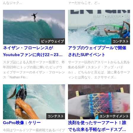
んなジャク...
ァーだからこそ、ど...
ビッグウェイブ
コンテスト
ネイザン・フローレンスが
アラブのウェイブプールで開催
Youtubeファンに向け22～23年
されたSUPイベント
のハイライト動画を公開
スタブ誌による人気サーファー投票で、昨
サーファー以外のアスリートからも人気を
年2023年にトップの座に輝いたビッグウ
集めるSUP（スタンド・アップ・パド
ェイブサーファーのネイザン・フローレン
ル）。どちらかと言えば、波に乗るサーフ
ス「Nathan Flo...
ィンとは異なり、エクササイズ...
コンテスト
エンターテイメント
GoPro映像：ケリー
洗剤を使ったサーフアート！誰
でも出来る手軽なボードスプレ
今回はワールドツアー最終戦であるパイプ