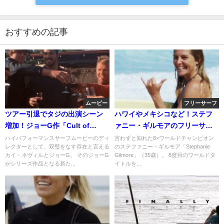
おすすめの記事
ムービー
フリーサーフ
ツアー引退でタジの出演シーン
ハワイやメキシコなど！ステフ
増加！ジョーG作「Cult of
ァニー・ギルモアのフリーサー
Freedom」オーストラリア編
フィン動画
ハイパフォーマンスサーフムービーのディ
言わずと知れた8×ワールドチャンピオン
レクターとして、双璧をなす存在と言える
のステファニー・ギルモア「Stephanie
カイ・ネヴィルとジョーG。 そのジョーG
Gilmore」（35歳）。 8度目のワールドタ
がシリーズ作品となる新た...
イトルを...