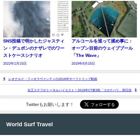
SNS投稿で明かしたジャスティ
アルコールを巡って揉め事に：
ン・デュポンのナザレでのワー
オープン目前のウェイブプール
ストケースシナリオ
「The Wave」
2022年1月15日
2019年8月15日
レオナルド・フィオラヴァンティの2018年サーフトリップ動画
女王ステフがトータルハイエスト！2019年CT第3戦「コロナバリ」四日目
Twitterもお願いします！
World Surf Travel