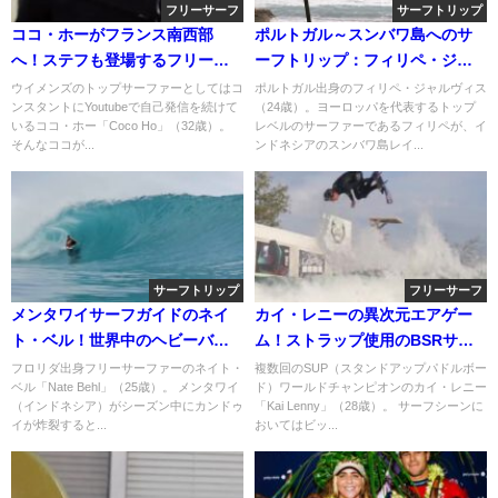
フリーサーフ
サーフトリップ
ココ・ホーがフランス南西部
ポルトガル～スンバワ島へのサ
へ！ステフも登場するフリーサ
ーフトリップ：フィリペ・ジャ
ーフィン動画
ルヴィス
ウイメンズのトップサーファーとしてはコ
ポルトガル出身のフィリペ・ジャルヴィス
ンスタントにYoutubeで自己発信を続けて
（24歳）。ヨーロッパを代表するトップ
いるココ・ホー「Coco Ho」（32歳）。
レベルのサーファーであるフィリペが、イ
そんなココが...
ンドネシアのスンバワ島レイ...
サーフトリップ
フリーサーフ
メンタワイサーフガイドのネイ
カイ・レニーの異次元エアゲー
ト・ベル！世界中のヘビーバレ
ム！ストラップ使用のBSRサー
ル動画
フリゾート動画
フロリダ出身フリーサーファーのネイト・
複数回のSUP（スタンドアップパドルボー
ベル「Nate Behl」（25歳）。 メンタワイ
ド）ワールドチャンピオンのカイ・レニー
（インドネシア）がシーズン中にカンドゥ
「Kai Lenny」（28歳）。 サーフシーンに
イが炸裂すると...
おいてはビッ...