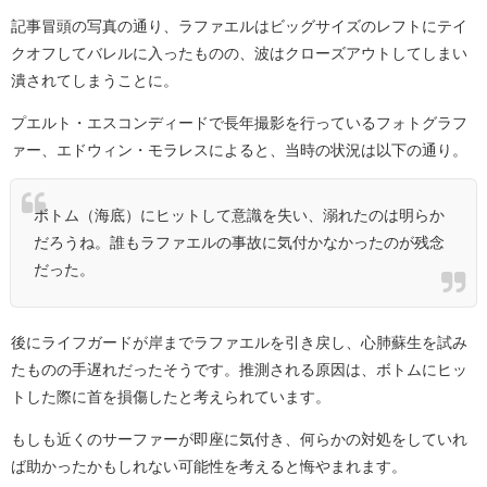
記事冒頭の写真の通り、ラファエルはビッグサイズのレフトにテイ
クオフしてバレルに入ったものの、波はクローズアウトしてしまい
潰されてしまうことに。
プエルト・エスコンディードで長年撮影を行っているフォトグラフ
ァー、エドウィン・モラレスによると、当時の状況は以下の通り。
ボトム（海底）にヒットして意識を失い、溺れたのは明らか
だろうね。誰もラファエルの事故に気付かなかったのが残念
だった。
後にライフガードが岸までラファエルを引き戻し、心肺蘇生を試み
たものの手遅れだったそうです。推測される原因は、ボトムにヒッ
トした際に首を損傷したと考えられています。
もしも近くのサーファーが即座に気付き、何らかの対処をしていれ
ば助かったかもしれない可能性を考えると悔やまれます。