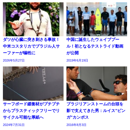
ダツが心臓に突き刺さる事故！
中国に誕生したウェイブプー
中米コスタリカでブラジル人サ
ル！初となるテストライド動画
ーファーが犠牲に
が公開
2026年5月27日
2019年6月19日
サーフボード緩衝材がプチプチ
ブラジリアンストームの台頭を
からプラスティックフリーでリ
影で支えてきた男：ルイス”ピン
サイクル可能な厚紙へ
ガ”カンポス
2024年7月31日
2016年8月3日