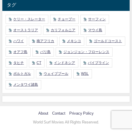
タグ
ケリー・スレーター
チョープー
サーフィン
オーストラリア
カリフォルニア
マウイ島
ハワイ
南アフリカ
メキシコ
ゴールドコースト
オアフ島
バリ島
ジョンジョン・フローレンス
タヒチ
CT
インドネシア
パイプライン
ポルトガル
ウェイブプール
WSL
メンタワイ諸島
About
Contact
Privacy Policy
World Surf Movies All Rights Reserved.