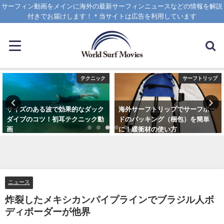
サーフィン動画をメインに海外の最新サーフィンニュースなどの情報を解説
付きでお届けします！＊当サイトは広告を利用しています
テクニック
サーフトリップ
サイズのある波で効果的なダック
海外サーフトリップでサーフボー
ダイブのコツ！初耳テクニック動
ドのパッキング（梱包）を簡単
画
に！緩衝材の使い方
2020年4月8日
2025年4月12日
ニュース
炸裂したメキシカンパイプラインでブラジル人ボ
ディボーダーが他界