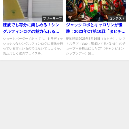
フリーサーフ
コンテスト
膝波でも存分に楽しめる！シン
ジャックロボとキャロリンが優
グルフィンログの魅力伝わるフ
勝！2023年CT第10戦「タヒチプ
リーサーフ動画＠サンタクルズ
ロ」最終日
ショートボーダーであっても、トラディッ
現地時間2023年8月16日（タヒチ）、レフ
ショナルなシングルフィンログに興味を持
トスラブ（slab：底ボレするバレル）のチ
っている方もいるのではないでしょうか。
ョープーを舞台にしたCT（チャンピオン
慌ただしく波のフェイスを...
シップツアー）第...