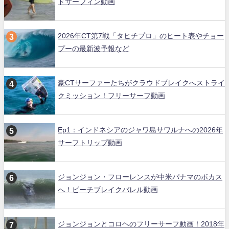
ドサーフィン動画
2026年CT第7戦「タヒチプロ」のヒート表やチョー
プーの最新波予報など
豪CTサーファーたちがクラウドブレイクへストライ
クミッション！フリーサーフ動画
Ep1：インドネシアのジャワ島サワルナへの2026年
サーフトリップ動画
ジョンジョン・フローレンスが中米パナマのボカス
へ！ビーチブレイクバレル動画
ジョンジョンとコロヘのフリーサーフ動画！2018年