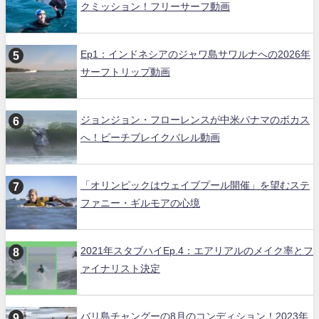
クミッション！フリーサーフ動画
Ep1：インドネシアのジャワ島サワルナへの2026年
サーフトリップ動画
ジョンジョン・フローレンスが中米パナマのボカス
へ！ビーチブレイクバレル動画
「オリンピックはウェイブプール開催」を望むステ
ファニー・ギルモアの心境
2021年スタブハイEp.4：エアリアルのメイク率とフ
ァイナリスト決定
バリ島チャングーの8月のコンディション！2023年