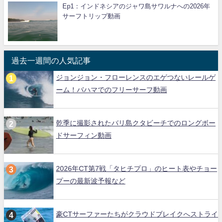
Ep1：インドネシアのジャワ島サワルナへの2026年
サーフトリップ動画
過去一週間の人気記事
ジョンジョン・フローレンスのエゲつないレールゲ
ーム！バハマでのフリーサーフ動画
乾季に撮影されたバリ島クタビーチでのロングボー
ドサーフィン動画
2026年CT第7戦「タヒチプロ」のヒート表やチョー
プーの最新波予報など
豪CTサーファーたちがクラウドブレイクへストライ