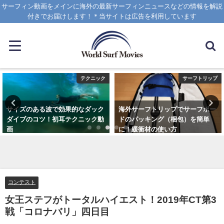
サーフィン動画をメインに海外の最新サーフィンニュースなどの情報を解説
付きでお届けします！＊当サイトは広告を利用しています
サーフトリップ
グッズ
海外サーフトリップでサーフボー
リーフブーツは便利！苦手だった
ドのパッキング（梱包）を簡単
のに履くようになった理由と使用
に！緩衝材の使い方
しているブランド
2025年4月12日
2023年3月5日
コンテスト
女王ステフがトータルハイエスト！2019年CT第3
戦「コロナバリ」四日目