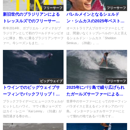
フリーサーフ
フリーサーフ
新旧世代のブラジリアンによる
バレルメインとなるシェルド
トレッスルズでのフリーサーフ
ン・シムカスの2025年ベストサ
映像＠2015年
ーフィン動画
昨年2014年、ガブリエル・メディナがブ
オーストラリア人プロサーファーとして
ラジリアンとして初のワールドチャンピオ
は、間違いなくトップレベルの一人と言え
ンに輝き、勢いに乗るブラジリアンサーフ
るシェルドン・シムカス「Sheldon
ァー。今シーズンもまた、...
Simkus」（28歳）。...
ビッグウェイブ
フリーサーフ
トウインでのビッグウェイブサ
2025年にバリ島で繰り広げられ
ーフィンでバックフリップ！カ
たガールズサーファーによるフ
イ・レニー動画
リーサーフィン動画
ブラックフライデーにヒュージスウェルが
世界中のサーファーにとってのサーフィン
ヒットしたハワイ。 マウイ島ジョーズで
パラダイスと言えるインドネシアのバリ
はカイ・レニー「Kai Lenny」（31歳）が
島。 インターナショナルサーファーにと
強烈過ぎる巻かれ...
って憧れの地であるバリ島です...