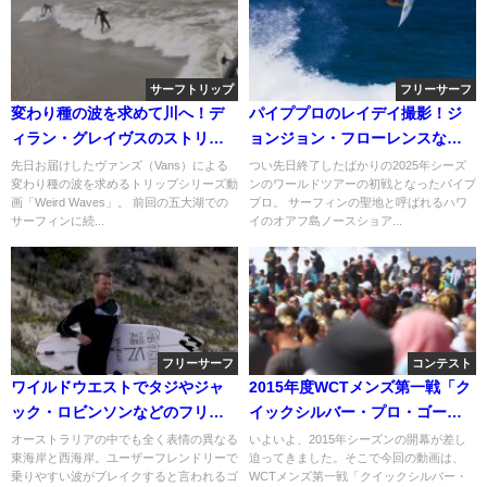
サーフトリップ
フリーサーフ
変わり種の波を求めて川へ！デ
パイププロのレイデイ撮影！ジ
ィラン・グレイヴスのストリー
ョンジョン・フローレンスなど
ムツアー➀
のフリーサーフ動画
先日お届けしたヴァンズ（Vans）による
つい先日終了したばかりの2025年シーズ
変わり種の波を求めるトリップシリーズ動
ンのワールドツアーの初戦となったパイプ
画「Weird Waves」。 前回の五大湖での
プロ。 サーフィンの聖地と呼ばれるハワ
サーフィンに続...
イのオアフ島ノースショア...
フリーサーフ
コンテスト
ワイルドウエストでタジやジャ
2015年度WCTメンズ第一戦「ク
ック・ロビンソンなどのフリー
イックシルバー・プロ・ゴール
サーフ動画＠西オーストラリア
ドコースト」予告編
オーストラリアの中でも全く表情の異なる
いよいよ、2015年シーズンの開幕が差し
東海岸と西海岸。ユーザーフレンドリーで
迫ってきました。そこで今回の動画は、
乗りやすい波がブレイクすると言われるゴ
WCTメンズ第一戦「クイックシルバー・