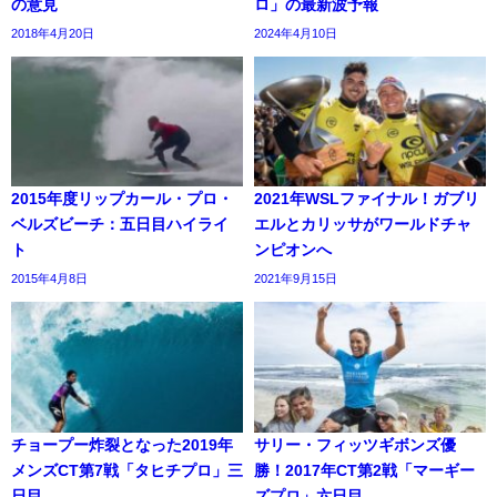
の意見
ロ」の最新波予報
2018年4月20日
2024年4月10日
2015年度リップカール・プロ・
2021年WSLファイナル！ガブリ
ベルズビーチ：五日目ハイライ
エルとカリッサがワールドチャ
ト
ンピオンへ
2015年4月8日
2021年9月15日
チョープー炸裂となった2019年
サリー・フィッツギボンズ優
メンズCT第7戦「タヒチプロ」三
勝！2017年CT第2戦「マーギー
日目
ズプロ」六日目