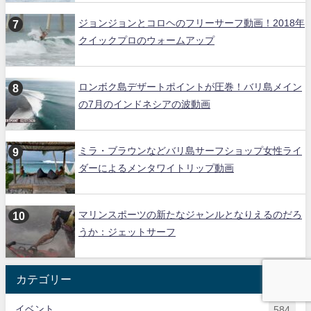
ジョンジョンとコロヘのフリーサーフ動画！2018年
クイックプロのウォームアップ
ロンボク島デザートポイントが圧巻！バリ島メイン
の7月のインドネシアの波動画
ミラ・ブラウンなどバリ島サーフショップ女性ライ
ダーによるメンタワイトリップ動画
マリンスポーツの新たなジャンルとなりえるのだろ
うか：ジェットサーフ
カテゴリー
イベント
584