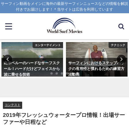
サーフィン動画をメインに海外の最新サーフィンニュースなどの情報を解説
付きでお届けします！＊当サイトは広告を利用しています
エンターテイメント
テクニック
南米ペルーのハードなサーフスク
サーフィンにおけるステップバッ
ール！ハードだけどフェイスから
クの有用性と慣れるための練習方
波に乗せる技術
法動画
2025年1月25日
2020年10月20日
コンテスト
2019年フレッシュウォータープロ情報！出場サー
ファーや日程など