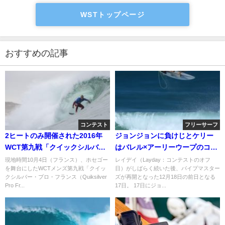
WSTトップページ
おすすめの記事
コンテスト
フリーサーフ
2ヒートのみ開催された2016年
ジョンジョンに負けじとケリー
WCT第九戦「クイックシルバ
はバレル×アーリーウープのコン
ー・プロ・フランス」初日
ボ＠バックドア
現地時間10月4日（フランス）、ホセゴー
レイデイ（Layday：コンテストのオフ
を舞台にしたWCTメンズ第九戦「クイッ
日）がしばらく続いた後、パイプマスター
クシルバー・プロ・フランス（Quiksilver
ズが再開となった12月18日の前日となる
Pro Fr...
17日。 17日にジョ...