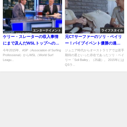
エンターテイメント
ライフスタイル
ケリー・スレーターの収入事情
元CTサーファーのソリ・ベイリ
にまで及んだWSLトップへのイ
ー！パイプイベント優勝の過去
ンタビュー
やコロナ禍の現在
今年2015年、ASP（Association of Surfing
ジュニア時代からオーストラリアでは若手
Professional）からWSL（World Surf
期待の星といった存在であったソリ・ベイ
Leagu...
リー「Soli Bailey」（25歳）。 2015年には
QSラ...