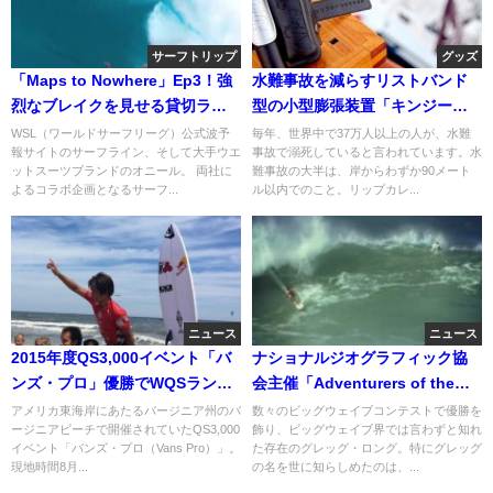
サーフトリップ
グッズ
「Maps to Nowhere」Ep3！強
水難事故を減らすリストバンド
烈なブレイクを見せる貸切ライ
型の小型膨張装置「キンジー
トスラブ
（Kingii）」
WSL（ワールドサーフリーグ）公式波予
毎年、世界中で37万人以上の人が、水難
報サイトのサーフライン、そして大手ウエ
事故で溺死していると言われています。水
ットスーツブランドのオニール。 両社に
難事故の大半は、岸からわずか90メート
よるコラボ企画となるサーフ...
ル以内でのこと。リップカレ...
ニュース
ニュース
2015年度QS3,000イベント「バ
ナショナルジオグラフィック協
ンズ・プロ」優勝でWQSランク3
会主催「Adventurers of the
位に浮上：五十嵐カノア
Year」にノミネートされたグレ
アメリカ東海岸にあたるバージニア州のバ
数々のビッグウェイブコンテストで優勝を
ージニアビーチで開催されていたQS3,000
飾り、ビッグウェイブ界では言わずと知れ
ッグ・ロング
イベント「バンズ・プロ（Vans Pro）」。
た存在のグレッグ・ロング。特にグレッグ
現地時間8月...
の名を世に知らしめたのは、...