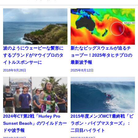
波のようにウェービーな髪形に
新たなビッグスウェルが迫るチ
するブランドがマウイプロのタ
ョープー！2025年タヒチプロの
イトルスポンサーに
最新波予報
2018年9月28日
2025年8月12日
2024年CT第2戦「Hurley Pro
2015年度メンズWCT最終戦「ビ
Sunset Beach」のワイルドカー
ラボン・パイプマスターズ」：
ドや波予報
二日目ハイライト