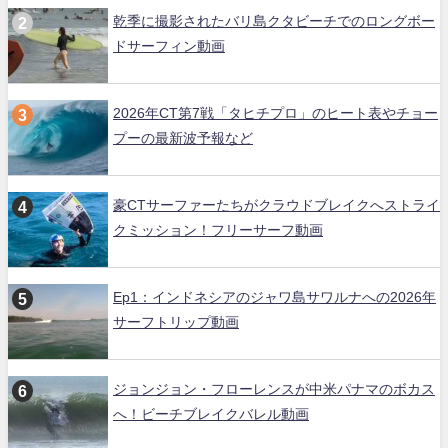
乾季に撮影されたバリ島クタビーチでのロングボー
ドサーフィン動画
2026年CT第7戦「タヒチプロ」のヒート表やチョー
プーの最新波予報など
豪CTサーファーたちがクラウドブレイクへストライ
クミッション！フリーサーフ動画
Ep1：インドネシアのジャワ島サワルナへの2026年
サーフトリップ動画
ジョンジョン・フローレンスが中米パナマのボカス
へ！ビーチブレイクバレル動画