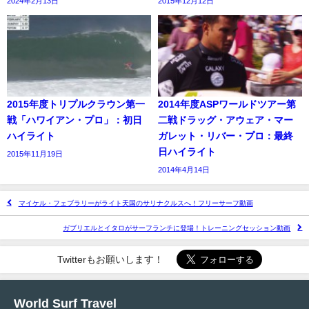
2024年2月13日
2015年12月12日
2015年度トリプルクラウン第一
2014年度ASPワールドツアー第
戦「ハワイアン・プロ」：初日
二戦ドラッグ・アウェア・マー
ハイライト
ガレット・リバー・プロ：最終
日ハイライト
2015年11月19日
2014年4月14日
マイケル・フェブラリーがライト天国のサリナクルスへ！フリーサーフ動画
ガブリエルとイタロがサーフランチに登場！トレーニングセッション動画
Twitterもお願いします！
World Surf Travel