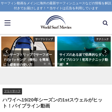
サーフィン動画をメインに海外の最新サーフィンニュースなどの情報を解説
付きでお届けします！＊当サイトは広告を利用しています
サーフトリップ
テクニック
海外サーフトリップでサーフボー
サイズのある波で効果的なダック
ドのパッキング（梱包）を簡単
ダイブのコツ！初耳テクニック動
に！緩衝材の使い方
画
2025年4月12日
2020年4月8日
フリーサーフ
ハワイへ19/20年シーズンの1stスウェルがヒッ
ト！パイプライン動画