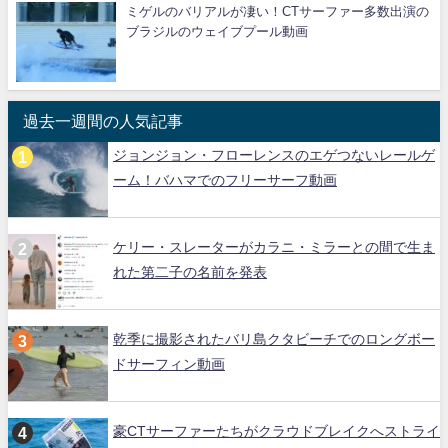
ミゲルのバリアルが凄い！CTサーファー多数出演の
ブラジルのウェイブプール動画
過去一週間の人気記事
ジョンジョン・フローレンスのエゲつないレールゲ
ーム！バハマでのフリーサーフ動画
ケリー・スレーターがカラニ・ミラーとの間で生ま
れた第二子の名前を発表
乾季に撮影されたバリ島クタビーチでのロングボー
ドサーフィン動画
豪CTサーファーたちがクラウドブレイクへストライ