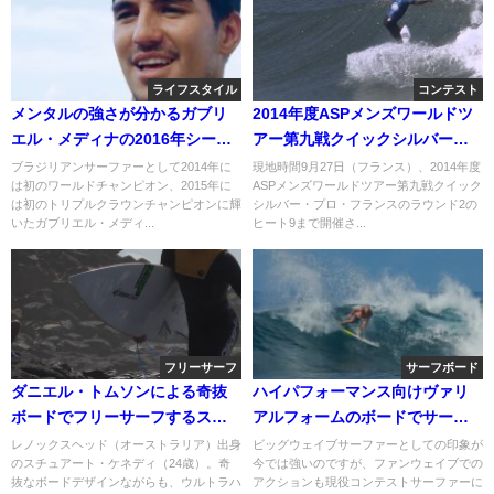
ライフスタイル
コンテスト
メンタルの強さが分かるガブリ
2014年度ASPメンズワールドツ
エル・メディナの2016年シーズ
アー第九戦クイックシルバー・
ンを振り返るインタビュー動画
プロ・フランス：二日目ハイラ
ブラジリアンサーファーとして2014年に
現地時間9月27日（フランス）、2014年度
は初のワールドチャンピオン、2015年に
ASPメンズワールドツアー第九戦クイック
イト
は初のトリプルクラウンチャンピオンに輝
シルバー・プロ・フランスのラウンド2の
いたガブリエル・メディ...
ヒート9まで開催さ...
フリーサーフ
サーフボード
ダニエル・トムソンによる奇抜
ハイパフォーマンス向けヴァリ
ボードでフリーサーフするスチ
アルフォームのボードでサーフ
ュアート・ケネディ
動画：シェーン・ドリアン
レノックスヘッド（オーストラリア）出身
ビッグウェイブサーファーとしての印象が
のスチュアート・ケネディ（24歳）。奇
今では強いのですが、ファンウェイブでの
抜なボードデザインながらも、ウルトラハ
アクションも現役コンテストサーファーに