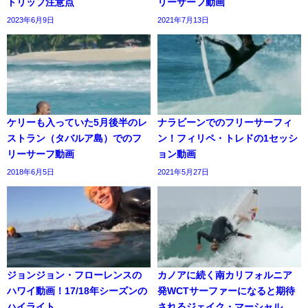
トリップ注意点
リーサーフ動画
2023年6月9日
2021年7月13日
ケリーも入っていた5月後半のレ
ナラビーンでのフリーサーフィ
ストラン（タバルア島）でのフ
ン！フィリペ・トレドの1セッシ
リーサーフ動画
ョン動画
2018年6月5日
2021年5月27日
ジョンジョン・フローレンスの
カノアに続く南カリフォルニア
ハワイ動画！17/18年シーズンの
発WCTサーファーになると期待
ハイライト
されるジェイク・マーシャル