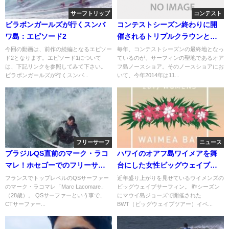
サーフトリップ
コンテスト
ビラボンガールズが行くスンバ
コンテストシーズン終わりに開
ワ島：エピソード2
催されるトリプルクラウンと
は！？
今回の動画は、前作の続編となるエピソー
毎年、コンテストシーズンの最終地となっ
ド2となります。エピソード1について
ているのが、サーフィンの聖地であるオア
は、下記リンクを参照してみて下さい。
フ島ノースショア。そのノースショアにお
ビラボンガールズが行くスンバ...
いて、今年2014年は11...
フリーサーフ
ニュース
ブラジルQS直前のマーク・ラコ
ハワイのオアフ島ワイメアを舞
マレ！ホセゴーでのフリーサー
台にした女性ビッグウェイブイ
フ動画
ベント「WWBC」が始動
フランスでトップレベルのQSサーファー
近年盛り上がりを見せているウイメンズの
のマーク・ラコマレ「Marc Lacomare」
ビッグウェイブサーフィン。 昨シーズン
（28歳）。 QSサーファーという事で、
にマウイ島ジョーズで開催された
CTサーファー...
BWT（ビッグウェイブツアー）イベ...