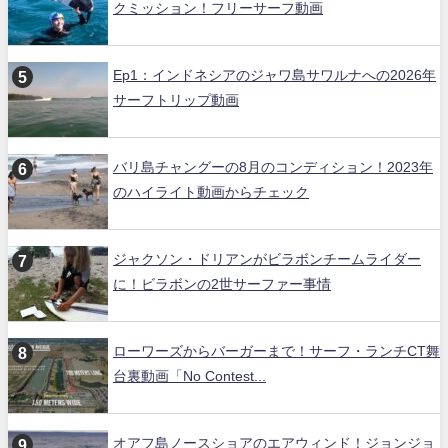
クミッション！フリーサーフ動画
Ep1：インドネシアのジャワ島サワルナへの2026年
サーフトリップ動画
バリ島チャングーの8月のコンディション！2023年
のハイライト動画からチェック
ジャクソン・ドリアンがビラボンチームライダー
に！ビラボンの2世サーファー事情
ローワーズからバーガーまで！サーフ・ランチCT舞
台裏動画「No Contest...
オアフ島ノースショアのエアウィンド！ジョンジョ