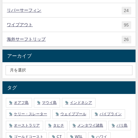
リバーサーフィン
24
ワイプアウト
95
海外サーフトリップ
26
アーカイブ
タグ
オアフ島
マウイ島
インドネシア
ケリー・スレーター
ウェイブプール
パイプライン
オーストラリア
タヒチ
メンタワイ諸島
バリ島
ゴールドコースト
CT
WSL
ハワイ