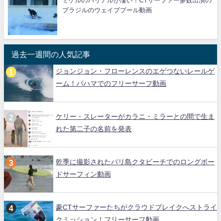
ミゲルのバリアルが凄い！CTサーファー多数出演の
ブラジルのウェイブプール動画
過去一週間の人気記事
ジョンジョン・フローレンスのエゲつないレールゲ
ーム！バハマでのフリーサーフ動画
ケリー・スレーターがカラニ・ミラーとの間で生ま
れた第二子の名前を発表
乾季に撮影されたバリ島クタビーチでのロングボー
ドサーフィン動画
豪CTサーファーたちがクラウドブレイクへストライ
クミッション！フリーサーフ動画