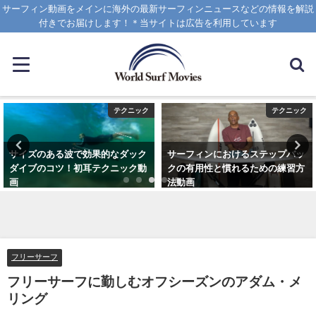
サーフィン動画をメインに海外の最新サーフィンニュースなどの情報を解説
付きでお届けします！＊当サイトは広告を利用しています
テクニック
テクニック
サイズのある波で効果的なダック
サーフィンにおけるステップバッ
ダイブのコツ！初耳テクニック動
クの有用性と慣れるための練習方
画
法動画
2020年4月8日
2020年10月20日
フリーサーフ
フリーサーフに勤しむオフシーズンのアダム・メ
リング