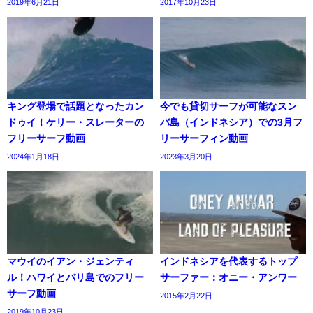
2019年6月21日
2017年10月23日
キング登場で話題となったカン
今でも貸切サーフが可能なスン
ドゥイ！ケリー・スレーターの
バ島（インドネシア）での3月フ
フリーサーフ動画
リーサーフィン動画
2024年1月18日
2023年3月20日
マウイのイアン・ジェンティ
インドネシアを代表するトップ
ル！ハワイとバリ島でのフリー
サーファー：オニー・アンワー
サーフ動画
2015年2月22日
2019年10月23日