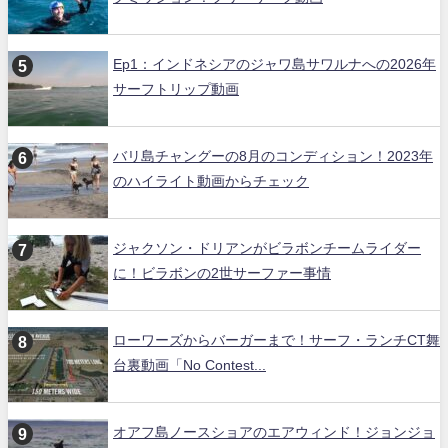
Ep1：インドネシアのジャワ島サワルナへの2026年
サーフトリップ動画
バリ島チャングーの8月のコンディション！2023年
のハイライト動画からチェック
ジャクソン・ドリアンがビラボンチームライダー
に！ビラボンの2世サーファー事情
ローワーズからバーガーまで！サーフ・ランチCT舞
台裏動画「No Contest...
オアフ島ノースショアのエアウィンド！ジョンジョ