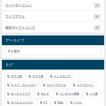
リバーサーフィン
24
ワイプアウト
95
海外サーフトリップ
26
アーカイブ
タグ
オアフ島
マウイ島
インドネシア
ケリー・スレーター
ウェイブプール
パイプライン
オーストラリア
タヒチ
メンタワイ諸島
バリ島
ゴールドコースト
CT
WSL
ハワイ