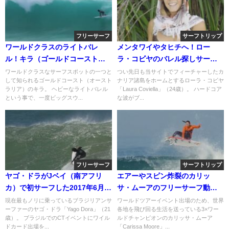
フリーサーフ
サーフトリップ
ワールドクラスのライトバレ
メンタワイやタヒチへ！ロー
ル！キラ（ゴールドコースト）
ラ・コビヤのバレル探しサーフ
でのフリーサーフ動画
トリップ動画
ワールドクラスなサーフスポットの一つと
つい先日も当サイトでフィーチャーしたカ
して知られるゴールドコースト（オースト
ナリア諸島をホームとするローラ・コビヤ
ラリア）のキラ。 ヘビーなライトバレル
「Laura Coviella」（24歳）。 ハードコア
という事で、一度ビッグスウ...
な波がブ...
フリーサーフ
サーフトリップ
ヤゴ・ドラがJベイ（南アフリ
エアーやスピン炸裂のカリッ
カ）で初サーフした2017年6月の
サ・ムーアのフリーサーフ動画
動画
＠モロッコ&イスラエル
現在最もノリに乗っているブラジリアンサ
ワールドツアーイベント出場のため、世界
ーファーのヤゴ・ドラ「Yago Dora」（21
各地を飛び回る生活を送っている3×ワー
歳）。 ブラジルでのCTイベントにワイル
ルドチャンピオンのカリッサ・ムーア
ドカード出場を...
「Carissa Moore」...