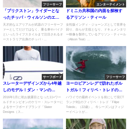
フリーサーフ
エンターテイメント
「ブリクストン」ライダーとな
ドミニカ共和国の内面を探検す
ったチッパ・ウィルソンのエア
るアリソン・ティール
リアル満載ウェルカム動画
天才的なエアリアルが武器のフリーサーフ
女性版インディ・ジョーンズとして世界を
ァーとしてだけではなく、乗る車やバイク
回り、自らが主役となり、ドキュメンタリ
といったライフスタイルまで注目されるオ
ー映像を製作しているアリソン・ティール
ーストラリア出身のチッパ・...
（Alison Teal）...
サーフボード
フリーサーフ
スレーターデザインズから4年越
ヨーロピアンレグで訪れたポル
しのモデル！ダン・マンの
トガル！フィリペ・トレドのフ
「FRK」
リーサーフィン動画
2016年1月に初お披露目となった11×ワー
ハワイでの最終イベントを前にして現CT
ルドチャンピオンのケリー・スレーターに
ランク9位のフィリペ・トレド「Filipe
よるサーフボードブランド「Slater
Toledo」（22歳）。 今シーズンはフィジ
Designs（ス...
ーイベントが...