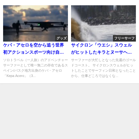
グッズ
フリーサーフ
ケパ・アセロを空から追う世界
サイクロン「ウエシ」スウェル
初アクションスポーツ向け自動
がヒットしたキラとヌーサヘッ
追尾ドローン「AirDog」
ズ動画
ソロトラベル（一人旅）のアドベンチャー
サーファーが大忙しとなった先週のゴール
サーファーとして唯一無二の存在であるス
ドコースト。 サイクロンスウェルがヒッ
ペイン/バスク地方出身のケパ・アセロ
トしたことでサーフィン日和となったこと
「Kepa Acero」（3...
から、仕事どころではなくな...