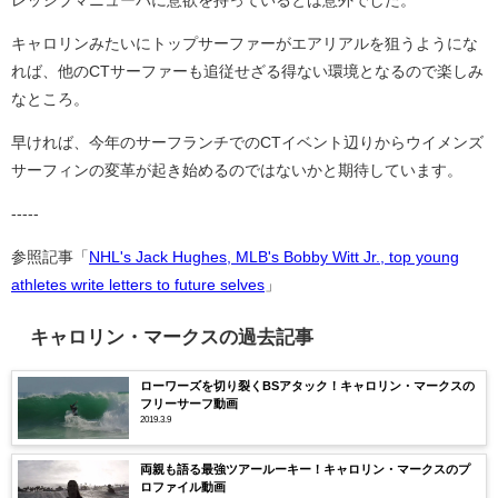
レッシブマニューバに意欲を持っているとは意外でした。
キャロリンみたいにトップサーファーがエアリアルを狙うようにな
れば、他のCTサーファーも追従せざる得ない環境となるので楽しみ
なところ。
早ければ、今年のサーフランチでのCTイベント辺りからウイメンズ
サーフィンの変革が起き始めるのではないかと期待しています。
-----
参照記事「
NHL's Jack Hughes, MLB's Bobby Witt Jr., top young
athletes write letters to future selves
」
キャロリン・マークスの過去記事
ローワーズを切り裂くBSアタック！キャロリン・マークスの
フリーサーフ動画
2019.3.9
両親も語る最強ツアールーキー！キャロリン・マークスのプ
ロファイル動画