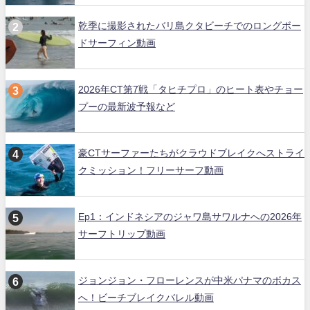
乾季に撮影されたバリ島クタビーチでのロングボー
ドサーフィン動画
2026年CT第7戦「タヒチプロ」のヒート表やチョー
プーの最新波予報など
豪CTサーファーたちがクラウドブレイクへストライ
クミッション！フリーサーフ動画
Ep1：インドネシアのジャワ島サワルナへの2026年
サーフトリップ動画
ジョンジョン・フローレンスが中米パナマのボカス
へ！ビーチブレイクバレル動画