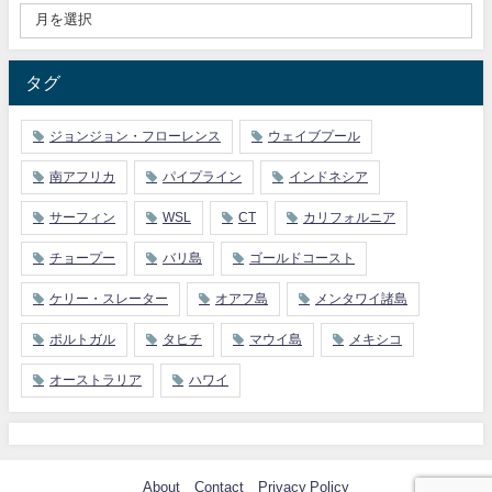
タグ
ジョンジョン・フローレンス
ウェイブプール
南アフリカ
パイプライン
インドネシア
サーフィン
WSL
CT
カリフォルニア
チョープー
バリ島
ゴールドコースト
ケリー・スレーター
オアフ島
メンタワイ諸島
ポルトガル
タヒチ
マウイ島
メキシコ
オーストラリア
ハワイ
About
Contact
Privacy Policy