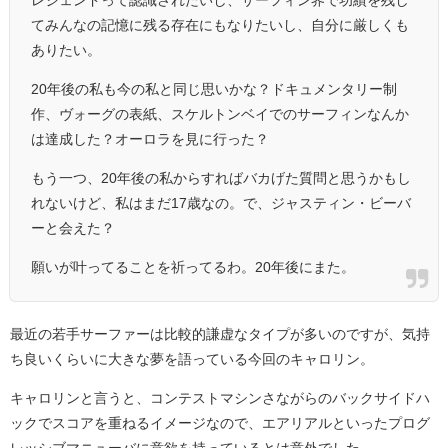
レジェンドって認識されたいし、サーフィン界で功績を残し
てみんなの記憶に残る存在にもなりたいし、自分に厳しくも
ありたい。
20年後の私も今の私と同じ思いかな？ドキュメンタリー制
作、ヴォーグの表紙、スケルトンベイでのサーフィンなんか
は達成した？オーロラを見に行った？
もう一つ、20年後の私からすればバカげた質問と思うかもし
れないけど、私はまだ17歳なの。で、ジャスティン・ビーバ
ーと会えた？
願いが叶ってることを祈ってるわ。20年後にまた。
最近の若手サーファーは比較的謙虚なタイプが多いのですが、気持
ち良いくらいに大きな夢を語っている今回のキャロリン。
キャロリンと言うと、コンテストマシンさながらのバックサイドハ
ックでスコアを重ねるイメージなので、エアリアルといったプログ