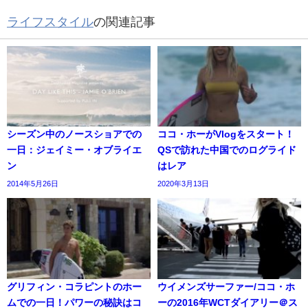
ライフスタイル
の関連記事
シーズン中のノースショアでの
ココ・ホーがVlogをスタート！
一日：ジェイミー・オブライエ
QSで訪れた中国でのログライド
ン
はレア
2014年5月26日
2020年3月13日
グリフィン・コラピントのホー
ウイメンズサーファー/ココ・ホ
ムでの一日！パワーの秘訣はコ
ーの2016年WCTダイアリー＠ス