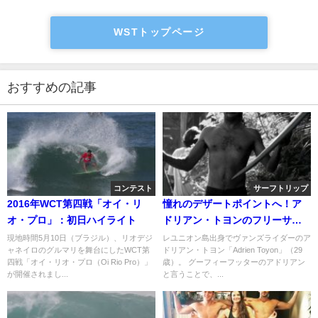
WSTトップページ
おすすめの記事
コンテスト
サーフトリップ
2016年WCT第四戦「オイ・リ
憧れのデザートポイントへ！ア
オ・プロ」：初日ハイライト
ドリアン・トヨンのフリーサー
フ動画
現地時間5月10日（ブラジル）、リオデジ
レユニオン島出身でヴァンズライダーのア
ャネイロのグルマリを舞台にしたWCT第
ドリアン・トヨン「Adrien Toyon」（29
四戦「オイ・リオ・プロ（Oi Rio Pro）」
歳）。 グーフィーフッターのアドリアン
が開催されまし...
と言うことで、...