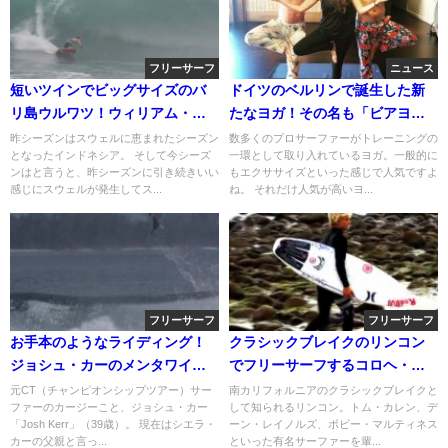
フリーサーフ
ニュース
短いツインでビッグサイズのバ
ドイツのベルリンで誕生した新
リ島ウルワツ！ウィリアム・ア
たなヨガ！その名も「ビアヨ
リオッティのサーフ動画
ガ」
昨シーズンはスウェルに恵まれたシーズン
数多くのプロサーファーがトレーニングの
となったインドネシア。 そして今シーズ
一環として取り入れているヨガ。一般的に
ンはと言うと、昨シーズンに引き続きいい
もエクササイズといった感じで人気ですよ
感じにスウェルが発生してス...
ね。 それだけ人気が高いヨ...
フリーサーフ
フリーサーフ
お手本のようなライディング！
クラシックブレイクのリンコン
ジョシュ・カーのメンタワイで
でフリーサーフするコロヘ・ア
のフリーサーフィン動画
ンディーノ
元CT（チャンピオンシップツアー）サー
南カリフォルニアのクラシックブレイクと
ファーのカージーこと、ジョシュ・カー
して知られるリンコン。トム・カレン、デ
「Josh Kerr」（39歳）。 現在はシエラ・
ーン・レイノルズ、ボビー・マルティネス
カーの父親と言っ...
といった有名サーファーを輩...