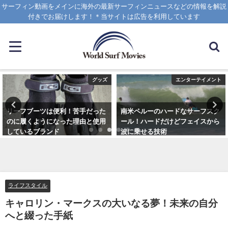
サーフィン動画をメインに海外の最新サーフィンニュースなどの情報を解説
付きでお届けします！＊当サイトは広告を利用しています
グッズ
エンターテイメント
リーフブーツは便利！苦手だった
南米ペルーのハードなサーフスク
のに履くようになった理由と使用
ール！ハードだけどフェイスから
しているブランド
波に乗せる技術
2023年3月5日
2025年1月25日
ライフスタイル
キャロリン・マークスの大いなる夢！未来の自分
へと綴った手紙