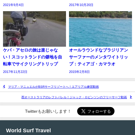
2021年9月4日
2017年10月20日
ケパ・アセロの旅は楽じゃな
オールラウンドなブラジリアン
い！スコットランドの僻地を自
サーファーのメンタワイトリッ
転車でサイクリングトリップ
プ：ティアゴ・カマラオ
2017年11月22日
2015年2月8日
マリア・マニュエルがBSRサーフリゾートへ！エアリアル練習動画
西オーストラリアのレフトバレル！ジャック・ロビンソンのフリーサーフ動画
Twitterもお願いします！
World Surf Travel