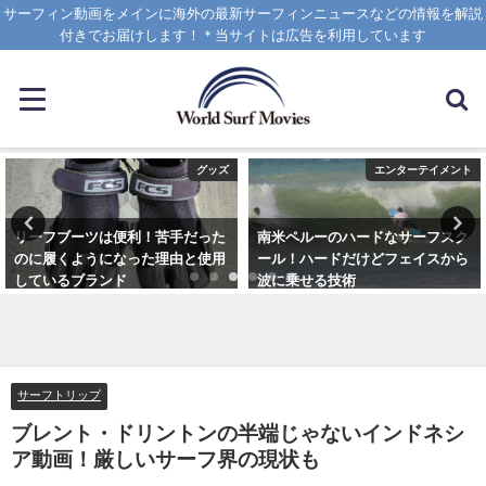
サーフィン動画をメインに海外の最新サーフィンニュースなどの情報を解説
付きでお届けします！＊当サイトは広告を利用しています
グッズ
エンターテイメント
リーフブーツは便利！苦手だった
南米ペルーのハードなサーフスク
のに履くようになった理由と使用
ール！ハードだけどフェイスから
しているブランド
波に乗せる技術
2023年3月5日
2025年1月25日
サーフトリップ
ブレント・ドリントンの半端じゃないインドネシ
ア動画！厳しいサーフ界の現状も