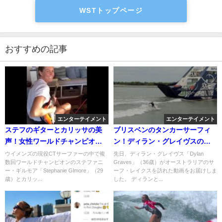
WSTトップページ
おすすめの記事
エンターテイメント
エンターテイメント
ステフのギターとカリッサの美
ブリスベンのタンカーサーフィ
声！女性ワールドチャンピオン
ン！ディラン・グレイヴスのノ
のジャムセッション＠フィジー
ベルティウェイブ動画
ウイメンズの現役CTサーファーの中で複
先日、ディラン・グレイヴス「Dylan
数回ワールドチャンピオンのステファニ
Graves」（36歳）がオーストラリアのサ
ー・ギルモア「Stephanie Glmore」（29
ーフ・レイクスを訪れた動画をお届けしま
歳）とカリッ...
した。 ディランと...