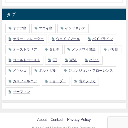
タグ
オアフ島
マウイ島
インドネシア
ケリー・スレーター
ウェイブプール
パイプライン
オーストラリア
タヒチ
メンタワイ諸島
バリ島
ゴールドコースト
CT
WSL
ハワイ
メキシコ
ポルトガル
ジョンジョン・フローレンス
カリフォルニア
チョープー
南アフリカ
サーフィン
About
Contact
Privacy Policy