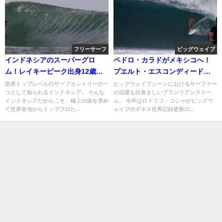
フリーサーフ
ビッグウェイブ
インドネシアのスーパーグロ
ペドロ・カラドがメキシコへ！
ム！レイキーピーク出身12歳の
プエルト・エスコンディードで
ラジョ・バレル
のフリーサーフ動画
世界トップレベルのサーフカントリーの一
ビッグウェイブシーンにおけるサーファー
つとして知られるインドネシア。 そんな
の活躍も目覚ましいブラジリアンストー
インドネシアだからこそ、極上の波を求め
ム。 今年はロドリゴ・コシャがビッグウ
て世界各地からトッププロた...
ェイブのギネス世界記録更新の...