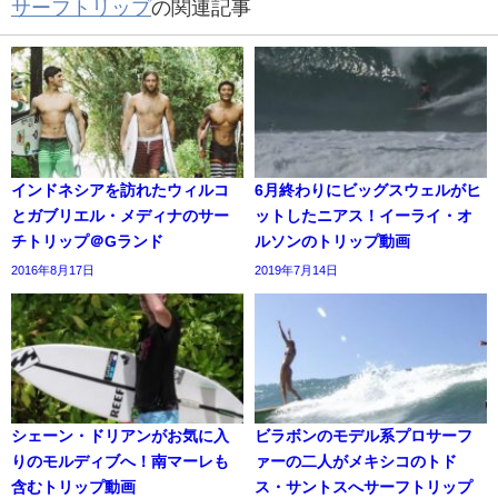
サーフトリップ
の関連記事
インドネシアを訪れたウィルコ
6月終わりにビッグスウェルがヒ
とガブリエル・メディナのサー
ットしたニアス！イーライ・オ
チトリップ＠Gランド
ルソンのトリップ動画
2016年8月17日
2019年7月14日
シェーン・ドリアンがお気に入
ビラボンのモデル系プロサーフ
りのモルディブへ！南マーレも
ァーの二人がメキシコのトド
含むトリップ動画
ス・サントスへサーフトリップ