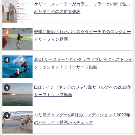
ケリー・スレーターがカラニ・ミラーとの間で生ま
れた第二子の名前を発表
乾季に撮影されたバリ島クタビーチでのロングボー
ドサーフィン動画
豪CTサーファーたちがクラウドブレイクへストライ
クミッション！フリーサーフ動画
Ep1：インドネシアのジャワ島サワルナへの2026年
サーフトリップ動画
バリ島チャングーの8月のコンディション！2023年
のハイライト動画からチェック