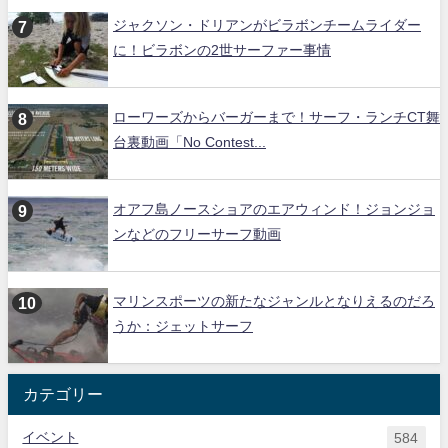
ジャクソン・ドリアンがビラボンチームライダー
に！ビラボンの2世サーファー事情
ローワーズからバーガーまで！サーフ・ランチCT舞
台裏動画「No Contest...
オアフ島ノースショアのエアウィンド！ジョンジョ
ンなどのフリーサーフ動画
マリンスポーツの新たなジャンルとなりえるのだろ
うか：ジェットサーフ
カテゴリー
イベント
584