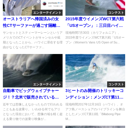
エンターテイメント
コンテスト
オーストラリアへ帰国済みの女
2015年度ウイメンズWCT第六戦
性CTサーファーが過ごす隔離生
「USオープン」：三日目ハイラ
活の様子
イト
サンセットとスティーマーレーンというア
現地時間7月30日（カリフォルニア）、
メリカでのCTイベントがキャンセルや延
2015年度ウイメンズWCT第六戦「USオー
期となったことから、ハワイに滞在する理
プン（Women's Vans US Open of Su...
由がなくなったCTサーファ...
エンターテイメント
コンテスト
自動車でビッグウェイブチャー
3ヒートのみ開催のトリッキーコ
ジ！？北米で販売されているト
ンディション：メンズCT第11戦
ヨタ車タコマ
「パイプマスターズ」二日目
近年では想像しえなかったもので行われる
現地時間2017年12月16日（ハワイ）、オ
こともある波乗り。 いわゆる何でもアリ
アフ島ノースショアのパイプラインを舞台
となった現在において、想像の域を軽く超
としたメンズCT第11戦「Billabong Pipe
える乗り物での波乗り映像が...
M...