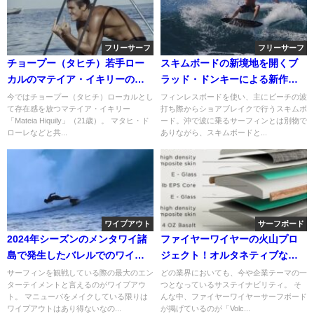
フリーサーフ
フリーサーフ
チョープー（タヒチ）若手ロー
スキムボードの新境地を開くブ
カルのマテイア・イキリーのホ
ラッド・ドンキーによる新作ム
ームセッション動画
ービーの未使用映像
今ではチョープー（タヒチ）ローカルとし
フィンレスボードを使い、主にビーチの波
て存在感を放つマテイア・イキリー
打ち際からショアブレイクで行うスキムボ
「Mateia Hiquily」（21歳）。 マタヒ・ド
ード。沖で波に乗るサーフィンとは別物で
ローレなどと共...
ありながら、スキムボードと...
ワイプアウト
サーフボード
2024年シーズンのメンタワイ諸
ファイヤーワイヤーの火山プロ
島で発生したバレルでのワイプ
ジェクト！オルタネティブなサ
アウト特集動画
ーフボード素材
サーフィンを観戦している際の最大のエン
どの業界においても、今や企業テーマの一
ターテイメントと言えるのがワイプアウ
つとなっているサステイナビリティ。 そ
ト。 マニューバをメイクしている限りは
んな中、ファイヤーワイヤーサーフボード
ワイプアウトはあり得ないなの...
が掲げているのが「Volc...