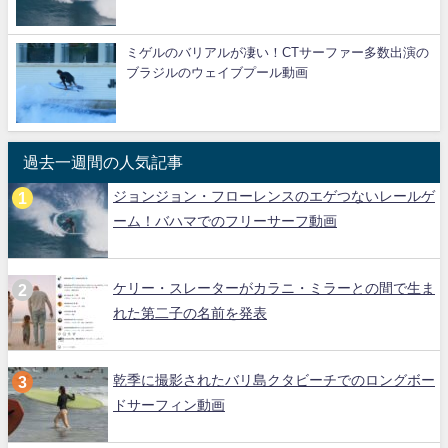
ミゲルのバリアルが凄い！CTサーファー多数出演の
ブラジルのウェイブプール動画
過去一週間の人気記事
ジョンジョン・フローレンスのエゲつないレールゲ
ーム！バハマでのフリーサーフ動画
ケリー・スレーターがカラニ・ミラーとの間で生ま
れた第二子の名前を発表
乾季に撮影されたバリ島クタビーチでのロングボー
ドサーフィン動画