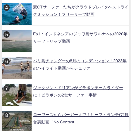
豪CTサーファーたちがクラウドブレイクへストライ
クミッション！フリーサーフ動画
Ep1：インドネシアのジャワ島サワルナへの2026年
サーフトリップ動画
バリ島チャングーの8月のコンディション！2023年
のハイライト動画からチェック
ジャクソン・ドリアンがビラボンチームライダー
に！ビラボンの2世サーファー事情
ローワーズからバーガーまで！サーフ・ランチCT舞
台裏動画「No Contest...