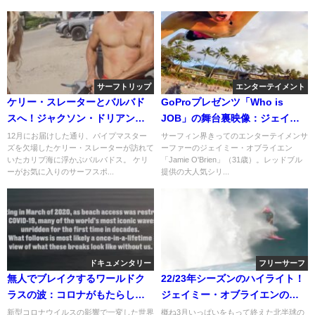
サーフトリップ
エンターテイメント
ケリー・スレーターとバルバド
GoProプレゼンツ「Who is
スへ！ジャクソン・ドリアンの
JOB」の舞台裏映像：ジェイミ
フリーサーフ動画
ー・オブライエン
12月にお届けした通り、パイプマスター
サーフィン界きってのエンターテイメンサ
ズを欠場したケリー・スレーターが訪れて
ーファーのジェイミー・オブライエン
いたカリブ海に浮かぶバルバドス。 ケリ
「Jamie O'Brien」（31歳）。レッドブル
ーがお気に入りのサーフスポ...
提供の大人気シリ...
ドキュメンタリー
フリーサーフ
無人でブレイクするワールドク
22/23年シーズンのハイライト！
ラスの波：コロナがもたらした
ジェイミー・オブライエンのト
レアな光景
ップ10バレル動画
新型コロナウイルスの影響で一変した世界
概ね3月いっぱいをもって終えた北半球の