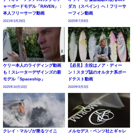
ャーボードモデル「RAVEN」：
ダカ（スペイン）へ！フリーサ
本人フリーサーフ動画
ーフィン動画
2021年3月29日
2025年7月8日
ケリー本人のライディング動画
【必見】主役はノア・ディー
も！スレーターデザインズの新
ン！スタブ誌のオルタナ系ボー
モデル「Spaceship」
ドテスト動画
2025年10月10日
2020年9月3日
クレイ・マルゾが乗るツイニ
メルセデス・ベンツ社とギャレ