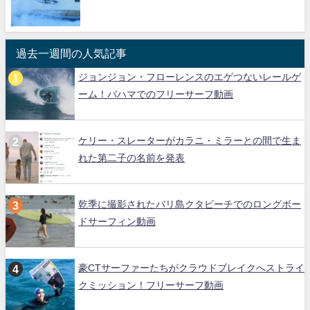
過去一週間の人気記事
ジョンジョン・フローレンスのエゲつないレールゲ
ーム！バハマでのフリーサーフ動画
ケリー・スレーターがカラニ・ミラーとの間で生ま
れた第二子の名前を発表
乾季に撮影されたバリ島クタビーチでのロングボー
ドサーフィン動画
豪CTサーファーたちがクラウドブレイクへストライ
クミッション！フリーサーフ動画