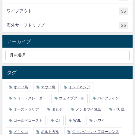
ワイプアウト
95
海外サーフトリップ
26
アーカイブ
タグ
オアフ島
マウイ島
インドネシア
ケリー・スレーター
ウェイブプール
パイプライン
オーストラリア
タヒチ
メンタワイ諸島
バリ島
ゴールドコースト
CT
WSL
ハワイ
メキシコ
ポルトガル
ジョンジョン・フローレンス