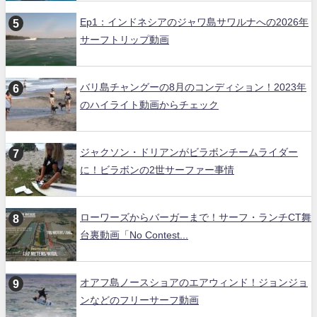
Ep1：インドネシアのジャワ島サワルナへの2026年
サーフトリップ動画
バリ島チャングーの8月のコンディション！2023年
のハイライト動画からチェック
ジャクソン・ドリアンがビラボンチームライダー
に！ビラボンの2世サーファー事情
ローワーズからバーガーまで！サーフ・ランチCT舞
台裏動画「No Contest...
オアフ島ノースショアのエアウィンド！ジョンジョ
ンなどのフリーサーフ動画