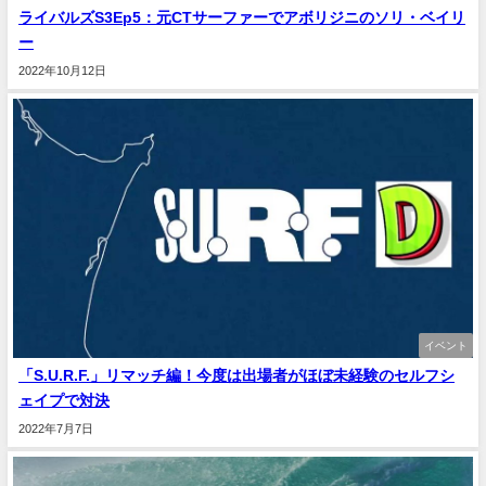
ライバルズS3Ep5：元CTサーファーでアボリジニのソリ・ベイリ
ー
2022年10月12日
イベント
「S.U.R.F.」リマッチ編！今度は出場者がほぼ未経験のセルフシ
ェイプで対決
2022年7月7日