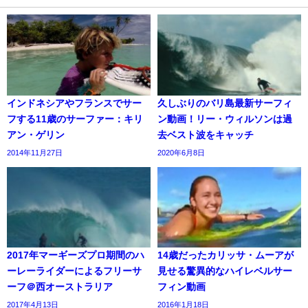
インドネシアやフランスでサー
久しぶりのバリ島最新サーフィ
フする11歳のサーファー：キリ
ン動画！リー・ウィルソンは過
アン・ゲリン
去ベスト波をキャッチ
2014年11月27日
2020年6月8日
2017年マーギーズプロ期間のハ
14歳だったカリッサ・ムーアが
ーレーライダーによるフリーサ
見せる驚異的なハイレベルサー
ーフ＠西オーストラリア
フィン動画
2017年4月13日
2016年1月18日