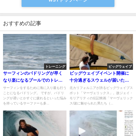
おすすめの記事
トレーニング
ビッグウェイブ
サーフィンのパドリングが早く
ビッグウェイブイベント開催に
なり楽になるプールでのトレー
十分過ぎるスウェルが届いたマ
ニング方法
ーヴェリックス＠2016/2/4
サーフィンをするために海に入り最も行う
北カリフォルニアが誇るビッグウェイブス
ことになるパドリング。 ですが、パドリ
ポット「マーヴェリックス」。故ジェイ・
ングが遅いとかすぐに疲れるといった悩み
モリアリティの伝記映画「マーヴェリック
を持っているサーファーも多...
ス/波に魅せられた男たち（...