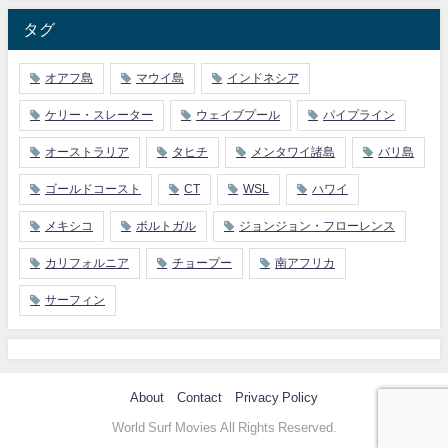
タグ
オアフ島
マウイ島
インドネシア
ケリー・スレーター
ウェイブプール
パイプライン
オーストラリア
タヒチ
メンタワイ諸島
バリ島
ゴールドコースト
CT
WSL
ハワイ
メキシコ
ポルトガル
ジョンジョン・フローレンス
カリフォルニア
チョープー
南アフリカ
サーフィン
About
Contact
Privacy Policy
World Surf Movies All Rights Reserved.