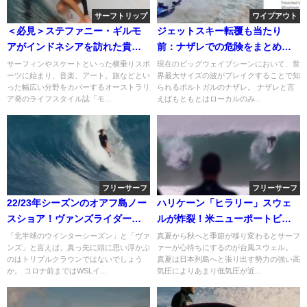
サーフトリップ
ワイプアウト
＜必見＞ステファニー・ギルモ
ジェットスキー転覆も当たり
アがインドネシアを訪れた貴重
前：ナザレでの危険をまとめた
なトリップ動画
コンピ動画
サーフィンやスケートといった横乗りスポ
現在のビッグウェイブシーンにおいて、世
ーツに始まり、音楽、アート、旅などとい
界最大サイズの波がブレイクすることで知
った幅広い分野をカバーするオーストラリ
られるポルトガルのナザレ。 ナザレと言
ア発のライフスタイル誌「モ...
えばもともとはローカルのみ...
フリーサーフ
フリーサーフ
22/23年シーズンのオアフ島ノー
ハリケーン「ヒラリー」スウェ
スショア！ヴァンズライダーの
ルが炸裂！米ニューポートビー
フリーサーフ動画
チでのフリーサーフ動画
「北半球のウインターシーズン」と「ヴァ
真夏から秋へと季節が移り変わるとサーフ
ンズ」と言えば、真っ先に頭に思い浮かぶ
ァーが心待ちにするのが台風スウェル。
のはトリプルクラウンではないでしょう
真夏は日本列島へと張り出す勢力の強い高
か。 コロナ前まではWSLイ...
気圧によりあまり低気圧が近...