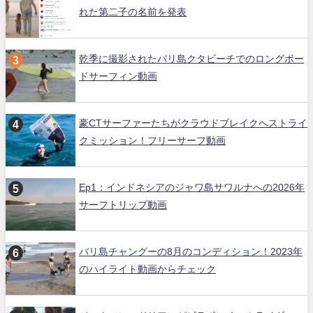
れた第二子の名前を発表
乾季に撮影されたバリ島クタビーチでのロングボー
ドサーフィン動画
豪CTサーファーたちがクラウドブレイクへストライ
クミッション！フリーサーフ動画
Ep1：インドネシアのジャワ島サワルナへの2026年
サーフトリップ動画
バリ島チャングーの8月のコンディション！2023年
のハイライト動画からチェック