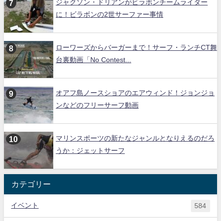
ジャクソン・ドリアンがビラボンチームライダー
に！ビラボンの2世サーファー事情
ローワーズからバーガーまで！サーフ・ランチCT舞
台裏動画「No Contest...
オアフ島ノースショアのエアウィンド！ジョンジョ
ンなどのフリーサーフ動画
マリンスポーツの新たなジャンルとなりえるのだろ
うか：ジェットサーフ
カテゴリー
イベント
584