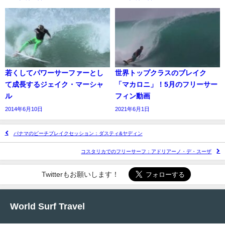
若くしてパワーサーファーとし
世界トップクラスのブレイク
て成長するジェイク・マーシャ
「マカロニ」！5月のフリーサー
ル
フィン動画
2014年6月10日
2021年6月1日
パナマのビーチブレイクセッション：ダスティ&ヤディン
コスタリカでのフリーサーフ：アドリアーノ・デ・スーザ
Twitterもお願いします！
World Surf Travel