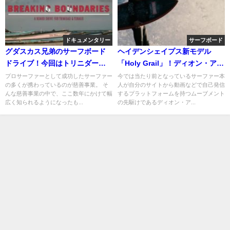
ドキュメンタリー
サーフボード
グダスカス兄弟のサーフボード
ヘイデンシェイプス新モデル
ドライブ！今回はトリニダー
「Holy Grail」！ディオン・アジ
ト・トバゴ共和国
アスのライディング動画
プロサーファーとして成功したサーファー
今では当たり前となっているサーファー本
の多くが携わっているのが慈善事業。 そ
人が自分のサイトから動画などで自己発信
んな慈善事業の中で、ここ数年にかけて幅
するプラットフォームを持つムーブメント
広く知られるようになったも...
の先駆けであるディオン・ア...