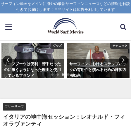
サーフィン動画をメインに海外の最新サーフィンニュースなどの情報を解説
付きでお届けします！＊当サイトは広告を利用しています
グッズ
テクニック
リーフブーツは便利！苦手だった
サーフィンにおけるステップバッ
のに履くようになった理由と使用
クの有用性と慣れるための練習方
しているブランド
法動画
2023年3月5日
2020年10月20日
フリーサーフ
イタリアの地中海セッション：レオナルド・フィ
オラヴァンティ