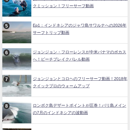
クミッション！フリーサーフ動画
Ep1：インドネシアのジャワ島サワルナへの2026年
サーフトリップ動画
ジョンジョン・フローレンスが中米パナマのボカス
へ！ビーチブレイクバレル動画
ジョンジョンとコロヘのフリーサーフ動画！2018年
クイックプロのウォームアップ
ロンボク島デザートポイントが圧巻！バリ島メイン
の7月のインドネシアの波動画