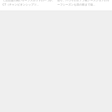
て注目度の高いサーフスポットの一つが、
切り、ハワイのオアフ島ノースショアのサ
CT（チャンピオンシップツ...
ーフシーズンも目の前まで迫...