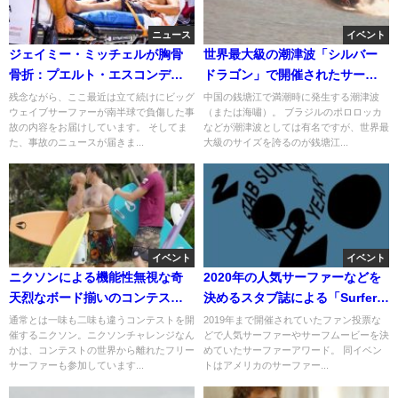
ニュース
イベント
ジェイミー・ミッチェルが胸骨
世界最大級の潮津波「シルバー
骨折：プエルト・エスコンディ
ドラゴン」で開催されたサーフ
ードでのワイプアウト
コンテスト
残念ながら、ここ最近は立て続けにビッグ
中国の銭塘江で満潮時に発生する潮津波
ウェイブサーファーが南半球で負傷した事
（または海嘯）。 ブラジルのポロロッカ
故の内容をお届けしています。 そしてま
などが潮津波としては有名ですが、世界最
た、事故のニュースが届きま...
大級のサイズを誇るのが銭塘江...
イベント
イベント
ニクソンによる機能性無視な奇
2020年の人気サーファーなどを
天烈なボード揃いのコンテスト
決めるスタブ誌による「Surfers
「The Weird」＠エフカイ
Of The Year」
通常とは一味も二味も違うコンテストを開
2019年まで開催されていたファン投票な
催するニクソン。ニクソンチャレンジなん
どで人気サーファーやサーフムービーを決
かは、コンテストの世界から離れたフリー
めていたサーファーアワード。 同イベン
サーファーも参加しています...
トはアメリカのサーファー...