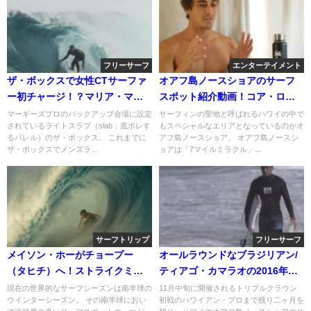
フリーサーフ
エンターテイメント
ザ・ボックスで女性CTサーファ
オアフ島ノースショアのサーフ
ー初チャージ！？マリア・マニ
スポット紹介動画！コア・ロス
ュエルのバレル動画
マンVlog
マーギーズプロのバックアップ会場に設定
サーフィンの聖地と呼ばれるハワイの中で
されているライトスラブ（slab：底ボレす
もスペシャルなエリアとなっているのがオ
るバレル）のザ・ボックス。 これまでに
アフ島ノースショア。 オアフ島ノースシ
ザ・ボックスでメンズラ...
ョアは「7マイルミラクル」...
サーフトリップ
フリーサーフ
メイソン・ホーがチョープー
オールラウンドなブラジリアン/
（タヒチ）へ！ストライクミッ
ティアゴ・カマラオの2016年初
ション動画
旬のハワイ映像
現在の世界的なサーフシーズンは南半球の
11月中旬に開催されるトリプルクラウン
ウインターシーズン。 その南半球におい
初戦のハワイアン・プロまで残り二ヶ月を