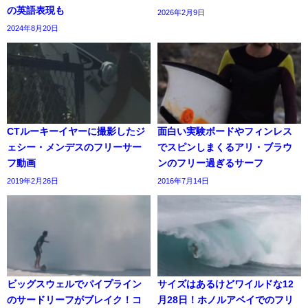
の英語表現も
2026年2月9日
2024年8月20日
CTルーキーイヤーに撮影したジ
面白い実験ボードやフィンレス
ェシー・メンデスのフリーサー
でスピンしまくるアリ・ブラウ
フ動画
ンのフリー過ぎるサーフ
2019年2月26日
2016年7月14日
ビッグスウェルでパイプライン
サイズはあるけどワイルドな12
のサードリーフがブレイク！コ
月28日！ホノルアベイでのフリ