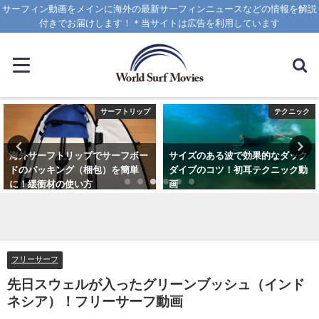
サーフィン動画をメインに海外の最新サーフィンニュースなどの情報を解説
付きでお届けします！＊当サイトは広告を利用しています
サーフトリップ
テクニック
海外サーフトリップでサーフボー
サイズのある波で効果的なダック
ドのパッキング（梱包）を簡単
ダイブのコツ！初耳テクニック動
に！緩衝材の使い方
画
2025年4月12日
2020年4月8日
フリーサーフ
先日スウェルが入ったグリーンブッシュ（インド
ネシア）！フリーサーフ動画