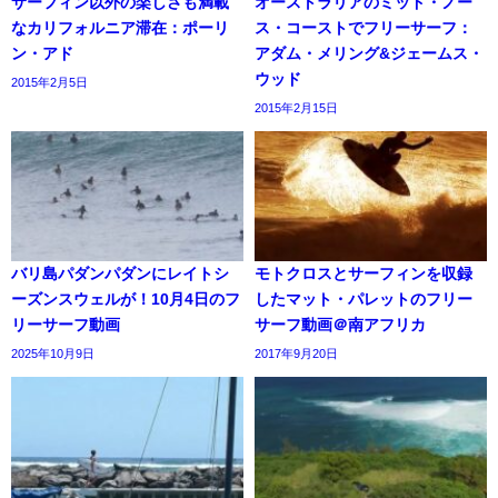
サーフィン以外の楽しさも満載
オーストラリアのミッド・ノー
なカリフォルニア滞在：ポーリ
ス・コーストでフリーサーフ：
ン・アド
アダム・メリング&ジェームス・
ウッド
2015年2月5日
2015年2月15日
バリ島パダンパダンにレイトシ
モトクロスとサーフィンを収録
ーズンスウェルが！10月4日のフ
したマット・パレットのフリー
リーサーフ動画
サーフ動画＠南アフリカ
2025年10月9日
2017年9月20日