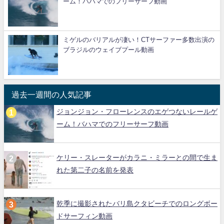
ーム！バハマでのフリーサーフ動画
ミゲルのバリアルが凄い！CTサーファー多数出演の
ブラジルのウェイブプール動画
過去一週間の人気記事
ジョンジョン・フローレンスのエゲつないレールゲ
ーム！バハマでのフリーサーフ動画
ケリー・スレーターがカラニ・ミラーとの間で生ま
れた第二子の名前を発表
乾季に撮影されたバリ島クタビーチでのロングボー
ドサーフィン動画