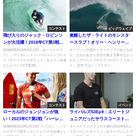
コンテスト
ビッグウェイブ
飛び入りのジャック・ロビンソ
覚醒したザ・ライトのモンスタ
ンが大活躍！2018年CT第3戦
ースラブ！オリー・ヘンリーの
「マーギーズプロ」初日
メイク動画
現地時間2018年4月13日（オーストラリ
サーフィン大国オーストラリアでありなが
ア）、マーガレットリバーのメインブレイ
ら、なぜかあまり注目が集まる事がなかっ
ク（サーファーズポイント）をメイン会場
たビッグウェイブやスラブのサーフスポッ
としたメンズCT第3戦...
ト。 近年ではシップスター...
コンテスト
イベント
ローカルのジョンジョンが強
ライバルズS3Ep9：エリートジ
い！2023年CT第2戦「ハーレー
ュニアだったサウスコーストの
プロサンセット」初日
カラニ・ボール
現地時間2023年2月13日（ハワイ）、ハワ
オーストラリアでコロナ禍の2020年8月に
イのオアフ島サンセットビーチを会場とし
スタートしたサーフィンをテーマにしたテ