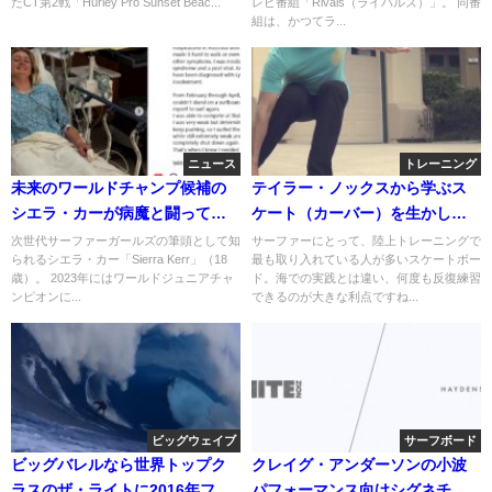
たCT第2戦「Hurley Pro Sunset Beac...
レビ番組「Rivals（ライバルズ）」。 同番
組は、かつてラ...
ニュース
トレーニング
未来のワールドチャンプ候補の
テイラー・ノックスから学ぶス
シエラ・カーが病魔と闘ってい
ケート（カーバー）を生かした
る事をSNS投稿で告白
体勢作り
次世代サーファーガールズの筆頭として知
サーファーにとって、陸上トレーニングで
られるシエラ・カー「Sierra Kerr」（18
最も取り入れている人が多いスケートボー
歳）。 2023年にはワールドジュニアチャ
ド。海での実践とは違い、何度も反復練習
ンピオンに...
できるのが大きな利点ですね...
ビッグウェイブ
サーフボード
ビッグバレルなら世界トップク
クレイグ・アンダーソンの小波
ラスのザ・ライトに2016年ファ
パフォーマンス向けシグネチャ