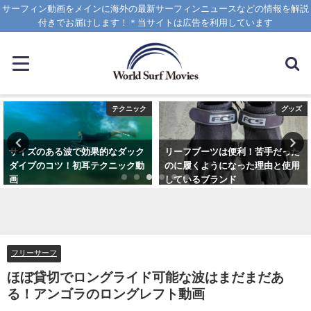
サーフィン動画をメインに海外の最新サーフィンニュースなどの情報を解説
付きでお届けします！＊当サイトは広告を利用しています
テクニック
グッズ
サイズのある波で効果的なダック
リーフブーツは便利！苦手だった
ダイブのコツ！初耳テクニック動
のに履くようになった理由と使用
画
しているブランド
2020年4月8日
2023年3月5日
フリーサーフ
ほぼ貸切でロングライド可能な波はまだまだあ
る！アンゴラのロングレフト動画