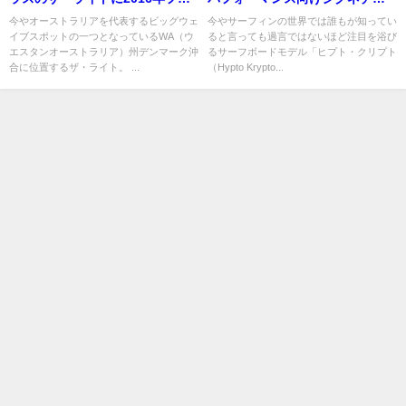
ーストスウェルがヒット
ーモデル「ホワイト・ノイズ」
今やオーストラリアを代表するビッグウェ
今やサーフィンの世界では誰もが知ってい
イブスポットの一つとなっているWA（ウ
ると言っても過言ではないほど注目を浴び
エスタンオーストラリア）州デンマーク沖
るサーフボードモデル「ヒプト・クリプト
合に位置するザ・ライト。 ...
（Hypto Krypto...