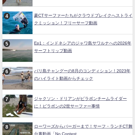
豪CTサーファーたちがクラウドブレイクへストライ
クミッション！フリーサーフ動画
Ep1：インドネシアのジャワ島サワルナへの2026年
サーフトリップ動画
バリ島チャングーの8月のコンディション！2023年
のハイライト動画からチェック
ジャクソン・ドリアンがビラボンチームライダー
に！ビラボンの2世サーファー事情
ローワーズからバーガーまで！サーフ・ランチCT舞
台裏動画「No Contest...