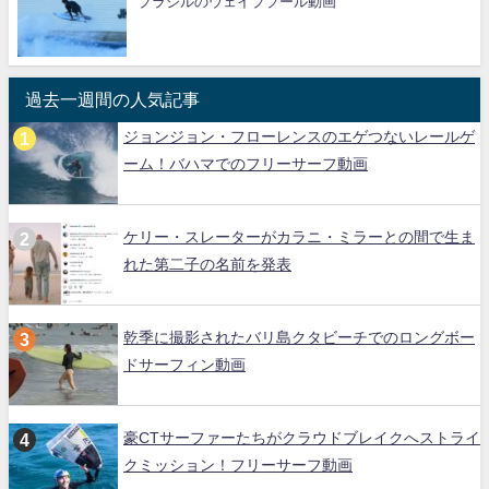
ブラジルのウェイブプール動画
過去一週間の人気記事
ジョンジョン・フローレンスのエゲつないレールゲ
ーム！バハマでのフリーサーフ動画
ケリー・スレーターがカラニ・ミラーとの間で生ま
れた第二子の名前を発表
乾季に撮影されたバリ島クタビーチでのロングボー
ドサーフィン動画
豪CTサーファーたちがクラウドブレイクへストライ
クミッション！フリーサーフ動画