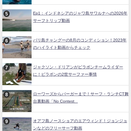
Ep1：インドネシアのジャワ島サワルナへの2026年
サーフトリップ動画
バリ島チャングーの8月のコンディション！2023年
のハイライト動画からチェック
ジャクソン・ドリアンがビラボンチームライダー
に！ビラボンの2世サーファー事情
ローワーズからバーガーまで！サーフ・ランチCT舞
台裏動画「No Contest...
オアフ島ノースショアのエアウィンド！ジョンジョ
ンなどのフリーサーフ動画