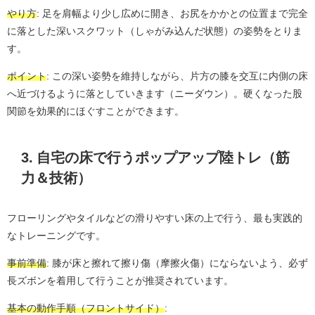
やり方
: 足を肩幅より少し広めに開き、お尻をかかとの位置まで完全
に落とした深いスクワット（しゃがみ込んだ状態）の姿勢をとりま
す。
ポイント
: この深い姿勢を維持しながら、片方の膝を交互に内側の床
へ近づけるように落としていきます（ニーダウン）。硬くなった股
関節を効果的にほぐすことができます。
3. 自宅の床で行うポップアップ陸トレ（筋
力＆技術）
フローリングやタイルなどの滑りやすい床の上で行う、最も実践的
なトレーニングです。
事前準備
: 膝が床と擦れて擦り傷（摩擦火傷）にならないよう、必ず
長ズボンを着用して行うことが推奨されています。
基本の動作手順（フロントサイド）
: