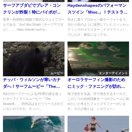
サーフアブダビでブレア・コン
Haydenshapesのパフォーマン
クリンが炸裂！特にパイポがヤ
スツイン「Misc.」！テストライ
バいフリーサーフ動画
ド動画
世界一利用料が高額で贅沢なウェイブプー
長きに渡りプロから一般サーファーまで、
ルである「Surf Abu Dhabi（サーフアブダ
当たり前のように使用していたフィンセッ
ビ）」。 https://world-surf-m...
ティングのスラスター（トライフィン）。
でしたが、最近になってセ...
ムービー
エンターテイメント
チッパ・ウィルソンが寒いカナ
オーロラサーフィン撮影のため
ダへ！サーフムービー「The
にミック・ファニングが訪れた
Seawolf」未収録動画
ロフォーテン諸島（ノルウェ
8名のサーファーによる2年間の旅を追っ
海で発生する波。空で発生するオーロラ。
たサーフトラベルムービー「The
この二つの自然現象を一つのフレームに収
ー）
Seawolf」。 同作品はまだリリースされて
めたいと考えたフォトグラファーがいま
いないのですが、チッパ...
す。その人物とは、ノルウェー...