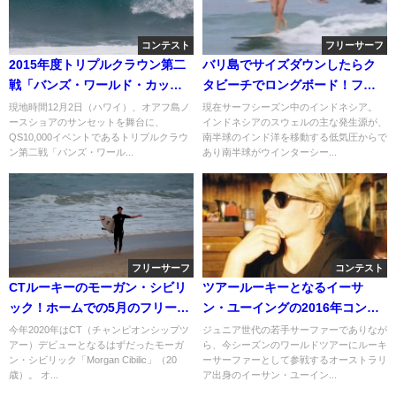
コンテスト
フリーサーフ
2015年度トリプルクラウン第二
バリ島でサイズダウンしたらク
戦「バンズ・ワールド・カッ
タビーチでロングボード！フリ
プ」：三日目ハイライト
ーサーフィン動画
現地時間12月2日（ハワイ）、オアフ島ノ
現在サーフシーズン中のインドネシア。
ースショアのサンセットを舞台に、
インドネシアのスウェルの主な発生源が、
QS10,000イベントであるトリプルクラウ
南半球のインド洋を移動する低気圧からで
ン第二戦「バンズ・ワール...
あり南半球がウインターシー...
フリーサーフ
コンテスト
CTルーキーのモーガン・シビリ
ツアールーキーとなるイーサ
ック！ホームでの5月のフリーサ
ン・ユーイングの2016年コンテ
ーフ動画
ストのハイライト動画
今年2020年はCT（チャンピオンシップツ
ジュニア世代の若手サーファーでありなが
アー）デビューとなるはずだったモーガ
ら、今シーズンのワールドツアーにルーキ
ン・シビリック「Morgan Cibilic」（20
ーサーファーとして参戦するオーストラリ
歳）。 オ...
ア出身のイーサン・ユーイン...