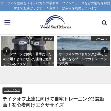
サーフィン動画をメインに海外の最新サーフィンニュースなどの情報を解説
付きでお届けします！＊当サイトは広告を利用しています
グッズ
トレーニング
リーフブーツは便利！苦手だった
サーフィンのパドリングが早くな
のに履くようになった理由と使用
り楽になるプールでのトレーニン
しているブランド
グ方法
2023年3月5日
2021年6月3日
トレーニング
テイクオフ上達に向けて自宅トレーニング3選動
画！初心者向けエクササイズ