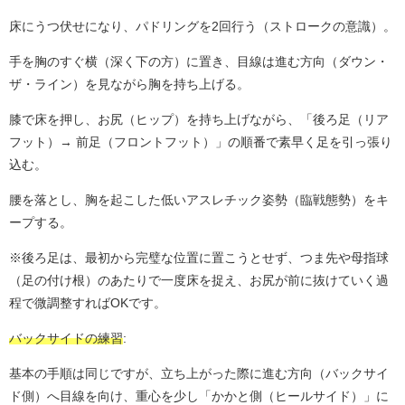
床にうつ伏せになり、パドリングを2回行う（ストロークの意識）。
手を胸のすぐ横（深く下の方）に置き、目線は進む方向（ダウン・
ザ・ライン）を見ながら胸を持ち上げる。
膝で床を押し、お尻（ヒップ）を持ち上げながら、「後ろ足（リア
フット）→ 前足（フロントフット）」の順番で素早く足を引っ張り
込む。
腰を落とし、胸を起こした低いアスレチック姿勢（臨戦態勢）をキ
ープする。
※後ろ足は、最初から完璧な位置に置こうとせず、つま先や母指球
（足の付け根）のあたりで一度床を捉え、お尻が前に抜けていく過
程で微調整すればOKです。
バックサイドの練習
:
基本の手順は同じですが、立ち上がった際に進む方向（バックサイ
ド側）へ目線を向け、重心を少し「かかと側（ヒールサイド）」に