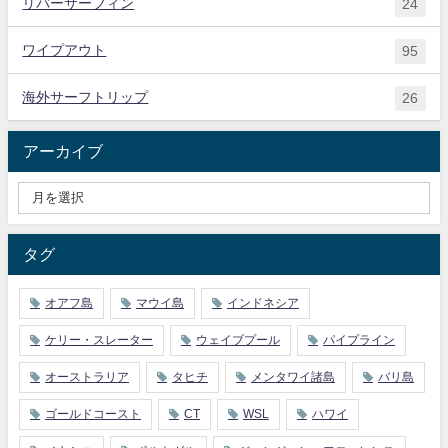
リバーサーフィン
24
ワイプアウト
95
海外サーフトリップ
26
アーカイブ
タグ
オアフ島
マウイ島
インドネシア
ケリー・スレーター
ウェイブプール
パイプライン
オーストラリア
タヒチ
メンタワイ諸島
バリ島
ゴールドコースト
CT
WSL
ハワイ