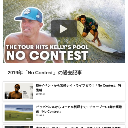
2019年「No Contest」の過去記事
ISAイベントから宮崎ナイトライフまで！「No Contest」特
別編
2019.9.23
ビッグバレルからローカル料理まで！チョープーCT舞台裏動
画「No Contest」
2019.9.9