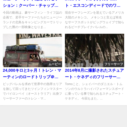
ション：クーパー・チャップマ
ト・エスコンディードでのワイ
ン
プアウト動画
今回の動画は、豪サーフィン・ライフ誌の
現在サーフシーズンを迎えているアメリカ
企画で、若手サーファーたちがニュージー
大陸のメキシコ。 メキシコと言えば有名
ランドの北島をキャンピングカーでトリッ
なサーフスポットがビッグウェイブで知ら
プした際の一部映像となりま...
れるビーチブレイクバレルの...
ムービー
フリーサーフ
24,000キロと3ヶ月！トレン・マ
2014年8月に撮影されたスチュア
ーティンのロードトリップ＠オ
ート・ケネディのフリーサーフ
ーストラリア
映像
ビッグバレルを求めて世界中の熱帯エリア
Tomoこと、シェイパーのダニエル・トム
を旅して回ってきたツインフィンマスター
ソンのウルトラハイパフォーマンスボード
でバイロンベイ（オーストラリア）出身フ
に乗っている事で知られるスチュアート・
リーサーファーのトレン・マ...
ケネディ。 今回もまた、...