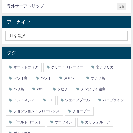
海外サーフトリップ
26
アーカイブ
タグ
オーストラリア
ケリー・スレーター
南アフリカ
マウイ島
ハワイ
メキシコ
オアフ島
バリ島
WSL
タヒチ
メンタワイ諸島
インドネシア
CT
ウェイブプール
パイプライン
ジョンジョン・フローレンス
チョープー
ゴールドコースト
サーフィン
カリフォルニア
ポルトガル