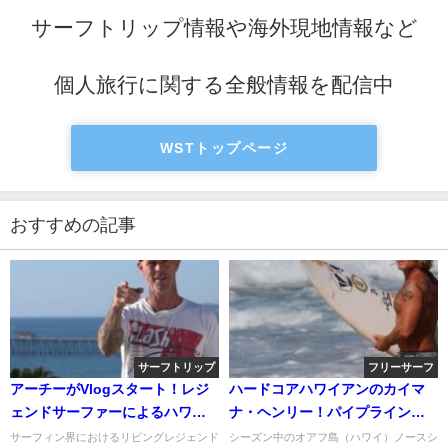
サーフトリップ情報や海外現地情報など
個人旅行に関する全般情報を配信中
WSTトップページ
おすすめの記事
サーフトリップ
フリーサーフ
アーチーがVlogスタート！レジ
ハードコアハワイアンのカイマ
ェンドサーファーによるハワイ
ナ・ヘンリー！パイプラインで
トリップ動画
のフリーサーフ動画
サーフィン界におけるリビングレジェンド
シーズン中のオアフ島（ハワイ）ノースシ