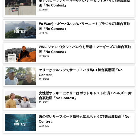
南アのビーフジャーキーやバンジーまで！JベイCT舞台裏動
画「No Contest」
2019.8.5
Fu Waxやヘビーバレルのバリーニャ！ブラジルCT舞台裏動
画「No Contest」
2019.7.6
WAレジェンド/タジ・バロウも登場！マーギーズCT舞台裏動
画「No Contest」
2019.6.16
ケリーがウルワツでサーフ！バリ島CT舞台裏動画「No
Contest」
2019.5.30
女性版オッキーにケリーはポッドキャスト出演！ベルズCT舞
台裏動画「No Contest」
2019.5.7
豪の安いサーフボード価格も知れちゃうCT舞台裏動画「No
Contest」
2019.4.21