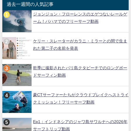
過去一週間の人気記事
ジョンジョン・フローレンスのエゲつないレールゲ
ーム！バハマでのフリーサーフ動画
ケリー・スレーターがカラニ・ミラーとの間で生ま
れた第二子の名前を発表
乾季に撮影されたバリ島クタビーチでのロングボー
ドサーフィン動画
豪CTサーファーたちがクラウドブレイクへストライ
クミッション！フリーサーフ動画
Ep1：インドネシアのジャワ島サワルナへの2026年
サーフトリップ動画