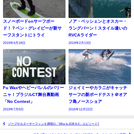
スノーボードonサーフボー
ノア・ベッシェンとオスカー・
ド！？ベン・グレイビーが新サ
ラングバーン！スタイル違いの
ーフスタントにトライ
RVCAライダー
2019年4月18日
2019年2月13日
Fu Waxやヘビーバレルのバリー
ジェイミーやカラニがキャッチ
ニャ！ブラジルCT舞台裏動画
サーフの新ボードテスト＠オア
「No Contest」
フ島ノースショア
2019年7月6日
2016年12月22日
ゾーブやカヌーサーフィンを満喫の「Who is JOB 9.0」エピソード7