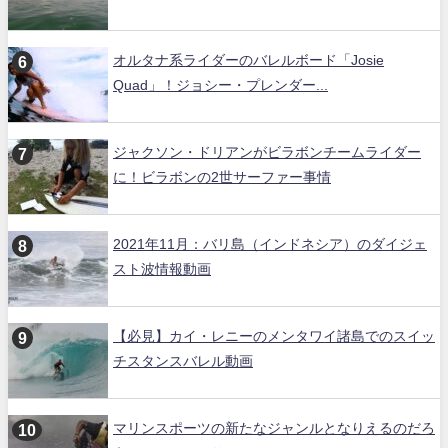
オルタナ系ライダーのバレルボード「Josie
Quad」！ジョシー・プレンダー...
ジャクソン・ドリアンがビラボンチームライダー
に！ビラボンの2世サーファー事情
2021年11月：バリ島（インドネシア）のダイジェ
スト波情報動画
【必見】カイ・レニーのメンタワイ諸島でのスイッ
チスタンスバレル動画
マリンスポーツの新たなジャンルとなりえるのだろ