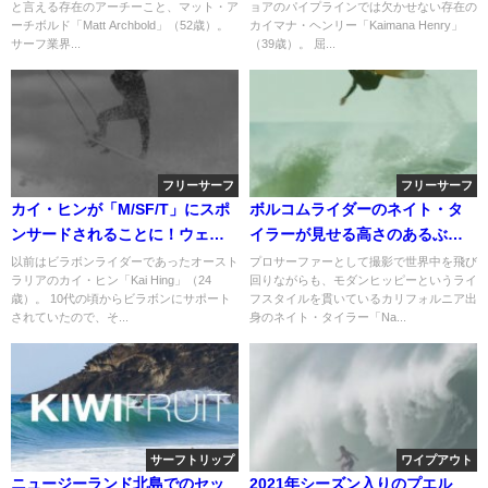
と言える存在のアーチーこと、マット・ア
ョアのパイプラインでは欠かせない存在の
ーチボルド「Matt Archbold」（52歳）。
カイマナ・ヘンリー「Kaimana Henry」
サーフ業界...
（39歳）。 屈...
フリーサーフ
フリーサーフ
カイ・ヒンが「M/SF/T」にスポ
ボルコムライダーのネイト・タ
ンサードされることに！ウェル
イラーが見せる高さのあるぶっ
カム動画
飛びエアリアル
以前はビラボンライダーであったオースト
プロサーファーとして撮影で世界中を飛び
ラリアのカイ・ヒン「Kai Hing」（24
回りながらも、モダンヒッピーというライ
歳）。 10代の頃からビラボンにサポート
フスタイルを貫いているカリフォルニア出
されていたので、そ...
身のネイト・タイラー「Na...
サーフトリップ
ワイプアウト
ニュージーランド北島でのセッ
2021年シーズン入りのプエル