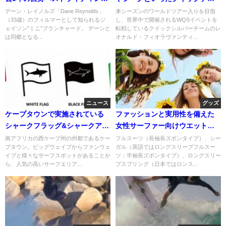
動画
ムのホームビデオ動画
デーン・レイノルズ「Dane Reynolds」
来シーズンのワールドツアー入りを目指
（33歳）のフィルマーとして知られるジ
し、世界中で開催されるWQSイベントを
ェイソン”ミニ”ブランチャード。 デーンと
転戦しているクイックシルバーチームのレ
は同郷となる...
オナルド・フィオラヴァンティ...
ニュース
グッズ
ケープタウンで実施されている
ファッションと実用性を備えた
シャークフラッグ&シャークアタ
女性サーファー向けウエットス
ック遭遇確率を減らすコツ
ーツブランド「スターフィッシ
南アフリカの西ケープ州の州都であるケー
フルスーツ（長袖長ズボンタイプ）、シー
プタウン。ビッグウェイブからファンウェ
ガル（英語ではロングスリーブフルスー
ュ」
イブと様々なサーフスポットがあることか
ツ：半袖長ズボンタイプ）、ロングスリー
ら、人気の高いサーフエリア...
ブスプリング（日本ではロンス...