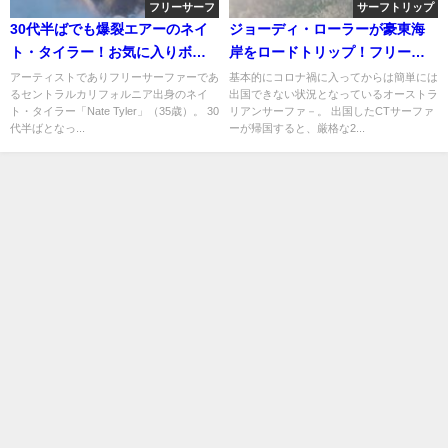
フリーサーフ
サーフトリップ
30代半ばでも爆裂エアーのネイ
ジョーディ・ローラーが豪東海
ト・タイラー！お気に入りボー
岸をロードトリップ！フリーサ
ドモデルについても
ーフィン動画
アーティストでありフリーサーファーであ
基本的にコロナ禍に入ってからは簡単には
るセントラルカリフォルニア出身のネイ
出国できない状況となっているオーストラ
ト・タイラー「Nate Tyler」（35歳）。 30
リアンサーファ－。 出国したCTサーファ
代半ばとなっ...
ーが帰国すると、厳格な2...