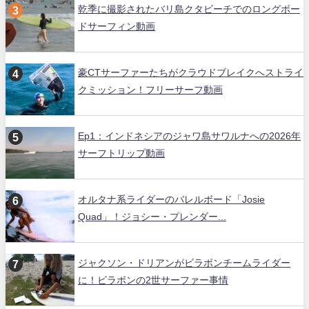
乾季に撮影されたバリ島クタビーチでのロングボー
ドサーフィン動画
豪CTサーファーたちがクラウドブレイクへストライ
クミッション！フリーサーフ動画
Ep1：インドネシアのジャワ島サワルナへの2026年
サーフトリップ動画
オルタナ系ライダーのバレルボード「Josie
Quad」！ジョシー・プレンダー...
ジャクソン・ドリアンがビラボンチームライダー
に！ビラボンの2世サーファー事情