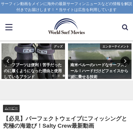
サーフィン動画をメインに海外の最新サーフィンニュースなどの情報を解説
付きでお届けします！＊当サイトは広告を利用しています
グッズ
エンターテイメント
リーフブーツは便利！苦手だった
南米ペルーのハードなサーフスク
のに履くようになった理由と使用
ール！ハードだけどフェイスから
しているブランド
波に乗せる技術
2023年3月5日
2025年1月25日
ムービー
【必見】パーフェクトウェイブにフィッシングと
究極の海遊び！Salty Crew最新動画