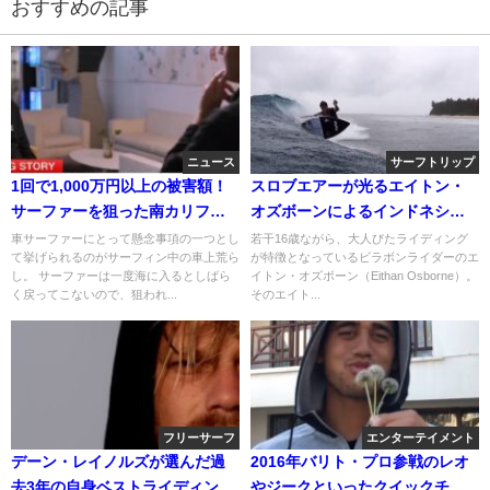
おすすめの記事
ニュース
サーフトリップ
1回で1,000万円以上の被害額！
スロブエアーが光るエイトン・
サーファーを狙った南カリフォ
オズボーンによるインドネシア
ルニアの車上荒らし
のメンタワイトリップ
車サーファーにとって懸念事項の一つとし
若干16歳ながら、大人びたライディング
て挙げられるのがサーフィン中の車上荒ら
が特徴となっているビラボンライダーのエ
し。 サーファーは一度海に入るとしばら
イトン・オズボーン（Eithan Osborne）。
く戻ってこないので、狙われ...
そのエイト...
フリーサーフ
エンターテイメント
デーン・レイノルズが選んだ過
2016年バリト・プロ参戦のレオ
去3年の自身ベストライディング
やジークといったクイックチー