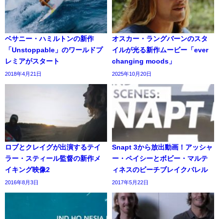
ベサニー・ハミルトンの新作
オスカー・ラングバーンのスタ
「Unstoppable」のワールドプ
イルが光る新作ムービー「ever
レミアがスタート
changing moods」
2018年4月21日
2025年10月20日
ロブとクレイグが出演するテイ
Snapt 3から放出動画！アッシャ
ラー・スティール監督の新作メ
ー・ペイシーとボビー・マルテ
イキング映像2
ィネスのビーチブレイクバレル
2016年8月3日
2017年5月22日