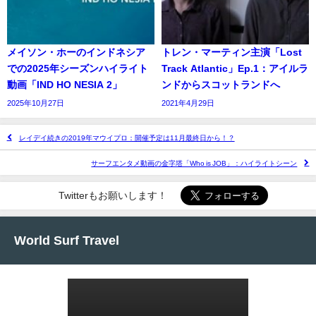
メイソン・ホーのインドネシア
トレン・マーティン主演「Lost
での2025年シーズンハイライト
Track Atlantic」Ep.1：アイルラ
動画「IND HO NESIA 2」
ンドからスコットランドへ
2025年10月27日
2021年4月29日
レイデイ続きの2019年マウイプロ：開催予定は11月最終日から！？
サーフエンタメ動画の金字塔「Who is JOB」：ハイライトシーン
Twitterもお願いします！
World Surf Travel