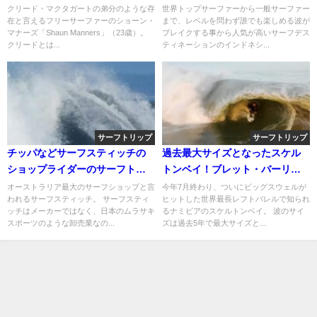
ブへ移籍
ディション
クリード・マクタガートの弟分のような存
世界トップサーファーから一般サーファー
在と言えるフリーサーファーのショーン・
まで、レベルを問わず誰でも楽しめる波が
マナーズ「Shaun Manners」（23歳）。
ブレイクする事から人気が高いサーフデス
クリードとは...
ティネーションのインドネシ...
サーフトリップ
サーフトリップ
チッパなどサーフスティッチの
過去最大サイズとなったスケル
ショップライダーのサーフトリ
トンベイ！ブレット・バーリー
ップ動画第2弾
のVlog
オーストラリア最大のサーフショップと言
今年7月終わり、ついにビッグスウェルが
われるサーフスティッチ。 サーフスティ
ヒットした世界最長レフトバレルで知られ
ッチはメーカーではなく、日本のムラサキ
るナミビアのスケルトンベイ。 波のサイ
スポーツのような卸売業なの...
ズは過去5年で最大サイズと...