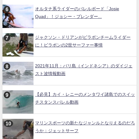
オルタナ系ライダーのバレルボード「Josie
Quad」！ジョシー・プレンダー...
ジャクソン・ドリアンがビラボンチームライダー
に！ビラボンの2世サーファー事情
2021年11月：バリ島（インドネシア）のダイジェ
スト波情報動画
【必見】カイ・レニーのメンタワイ諸島でのスイッ
チスタンスバレル動画
マリンスポーツの新たなジャンルとなりえるのだろ
うか：ジェットサーフ