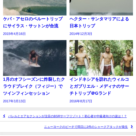
ケパ・アセロのペルートリップ
ヘクター・サンタマリアによる
にサイラス・サットンが合流
日本トリップ
2015年4月16日
2014年12月3日
1月のオフシーズンに炸裂したク
インドネシアを訪れたウィルコ
ラウドブレイク（フィジー）で
とガブリエル・メディナのサー
ツインフィンセッション
チトリップ＠Gランド
2017年3月13日
2016年8月17日
バレルとエアセクションが注目のBSRサーフリゾート！初心者や中級者向けの波は！？
ニューヨークのビーチで同日に2件のシャークアタックが発生