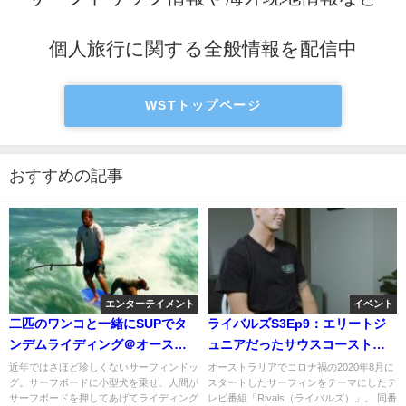
個人旅行に関する全般情報を配信中
WSTトップページ
おすすめの記事
エンターテイメント
イベント
二匹のワンコと一緒にSUPでタ
ライバルズS3Ep9：エリートジ
ンデムライディング＠オースト
ュニアだったサウスコーストの
ラリア
カラニ・ボール
近年ではさほど珍しくないサーフィンドッ
オーストラリアでコロナ禍の2020年8月に
グ。サーフボードに小型犬を乗せ、人間が
スタートしたサーフィンをテーマにしたテ
サーフボードを押してあげてライディング
レビ番組「Rivals（ライバルズ）」。 同番