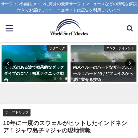
サーフィン動画をメインに海外の最新サーフィンニュースなどの情報を解説
付きでお届けします！＊当サイトは広告を利用しています
テクニック
エンターテイメント
サイズのある波で効果的なダック
南米ペルーのハードなサーフスク
ダイブのコツ！初耳テクニック動
ール！ハードだけどフェイスから
画
波に乗せる技術
2020年4月8日
2025年1月25日
サーフトリップ
10年に一度のスウェルがヒットしたインドネシ
ア！ジャワ島チマジャの現地情報