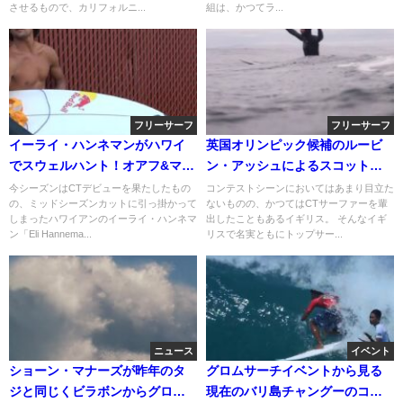
させるもので、カリフォルニ...
組は、かつてラ...
フリーサーフ
フリーサーフ
イーライ・ハンネマンがハワイ
英国オリンピック候補のルービ
でスウェルハント！オアフ&マウ
ン・アッシュによるスコットラ
イでのフリーサーフ動画
ンドでのスラブ動画
今シーズンはCTデビューを果たしたもの
コンテストシーンにおいてはあまり目立た
の、ミッドシーズンカットに引っ掛かって
ないものの、かつてはCTサーファーを輩
しまったハワイアンのイーライ・ハンネマ
出したこともあるイギリス。 そんなイギ
ン「Eli Hannema...
リスで名実ともにトップサー...
ニュース
イベント
ショーン・マナーズが昨年のタ
グロムサーチイベントから見る
ジと同じくビラボンからグロー
現在のバリ島チャングーのコン