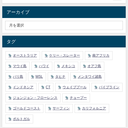
アーカイブ
タグ
オーストラリア
ケリー・スレーター
南アフリカ
マウイ島
ハワイ
メキシコ
オアフ島
バリ島
WSL
タヒチ
メンタワイ諸島
インドネシア
CT
ウェイブプール
パイプライン
ジョンジョン・フローレンス
チョープー
ゴールドコースト
サーフィン
カリフォルニア
ポルトガル