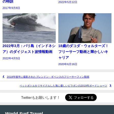
の特訓
2022年5月12日
2017年9月8日
2022年3月：バリ島（インドネシ
18歳のダコダ・ウォルターズ！
ア）のダイジェスト波情報動画
フリーサーフ動画と輝かしいキ
ャリア
2022年4月5日
2020年6月16日
2018年後半に撮影されたブレンドン・ギベンスのフリーサーフィン動画
ペットボトルをリサイクルした海に優しいビラボンの2019年ボードショーツ
Twitterもお願いします！
World Surf Travel