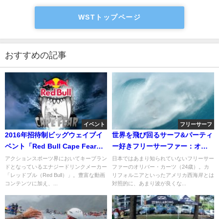
WSTトップページ
おすすめの記事
イベント
フリーサーフ
2016年招待制ビッグウェイブイ
世界を飛び回るサーフ&パーティ
ベント「Red Bull Cape Fear」
ー好きフリーサーファー：オリ
予告編
バー・カーツ
アクションスポーツ界においてキーブラン
日本ではあまり知られていないフリーサー
ドとなっているエナジードリンクメーカー
ファーのオリバー・カーツ（24歳）。カ
「レッドブル（Red Bull）」。豊富な動画
リフォルニアといったアメリカ西海岸とは
コンテンツに加え、...
対照的に、あまり波が良くな...