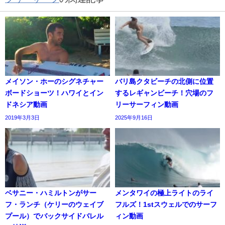
メイソン・ホーのシグネチャー
バリ島クタビーチの北側に位置
ボードショーツ！ハワイとイン
するレギャンビーチ！穴場のフ
ドネシア動画
リーサーフィン動画
2019年3月3日
2025年9月16日
ベサニー・ハミルトンがサー
メンタワイの極上ライトのライ
フ・ランチ（ケリーのウェイブ
フルズ！1stスウェルでのサーフ
プール）でバックサイドバレル
ィン動画