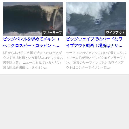
フリーサーフ
ワイプアウト
ビッグバレルを求めてメキシコ
ビッグウェイブでのハードなワ
へ！クロスビー・コラピントの
イプアウト動画！場所はナザレ
フリーサーフ動画
やジョーズなど
3月から本格的に各国で始まったロックダ
サーフィンのジャンルにおいて最もエクス
ウンや国境封鎖という新型コロナウイルス
トリーム色が強いビッグウェイブサーフィ
感染防止策。 ニュースを見ているとどの
ン。 通常のサーフィンにおけるワイプア
国も国境を閉鎖し、タイミン...
ウトはエンターテイメント性...