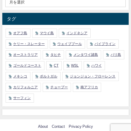
タグ
オアフ島
マウイ島
インドネシア
ケリー・スレーター
ウェイブプール
パイプライン
オーストラリア
タヒチ
メンタワイ諸島
バリ島
ゴールドコースト
CT
WSL
ハワイ
メキシコ
ポルトガル
ジョンジョン・フローレンス
カリフォルニア
チョープー
南アフリカ
サーフィン
About
Contact
Privacy Policy