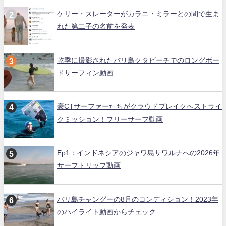
ケリー・スレーターがカラニ・ミラーとの間で生ま
れた第二子の名前を発表
乾季に撮影されたバリ島クタビーチでのロングボー
ドサーフィン動画
豪CTサーファーたちがクラウドブレイクへストライ
クミッション！フリーサーフ動画
Ep1：インドネシアのジャワ島サワルナへの2026年
サーフトリップ動画
バリ島チャングーの8月のコンディション！2023年
のハイライト動画からチェック