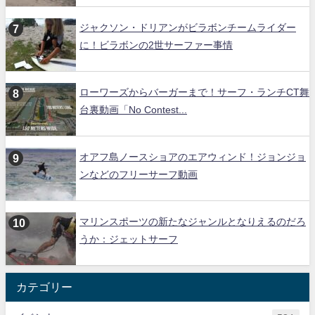
ジャクソン・ドリアンがビラボンチームライダー
に！ビラボンの2世サーファー事情
ローワーズからバーガーまで！サーフ・ランチCT舞
台裏動画「No Contest...
オアフ島ノースショアのエアウィンド！ジョンジョ
ンなどのフリーサーフ動画
マリンスポーツの新たなジャンルとなりえるのだろ
うか：ジェットサーフ
カテゴリー