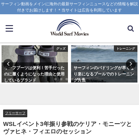
サーフィン動画をメインに海外の最新サーフィンニュースなどの情報を解説
付きでお届けします！＊当サイトは広告を利用しています
グッズ
トレーニング
リーフブーツは便利！苦手だった
サーフィンのパドリングが早くな
のに履くようになった理由と使用
り楽になるプールでのトレーニン
しているブランド
グ方法
2023年3月5日
2021年6月3日
フリーサーフ
WSLイベント3年振り参戦のケリア・モニーツと
ヴァヒネ・フィエロのセッション