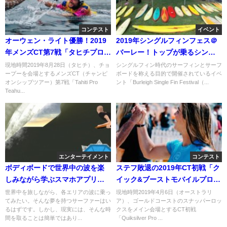
コンテスト
イベント
オーウェン・ライト優勝！2019
2019年シングルフィンフェス＠
年メンズCT第7戦「タヒチプロ」
バーレー！トップが乗るシング
最終日
ルはスラスターレベル
現地時間2019年8月28日（タヒチ）、チョ
シングルフィン時代のサーフィンとサーフ
ープーを会場とするメンズCT（チャンピ
ボードを称える目的で開催されているイベ
オンシップツアー）第7戦「Tahiti Pro
ント「Burleigh Single Fin Festival（...
Teahu...
エンターテイメント
コンテスト
ボディボードで世界中の波を楽
ステフ敗退の2019年CT初戦「ク
しみながら学ぶスマホアプリ
イック&ブーストモバイルプロ」
「The Journey」
四日目
世界中を旅しながら、各エリアの波に乗っ
現地時間2019年4月6日（オーストラリ
てみたい。そんな夢を持つサーファーはい
ア）、ゴールドコーストのスナッパーロッ
るはずです。しかし、現実には、そんな時
クスをメイン会場とするCT初戦
間を取ることは簡単ではあり...
「Quiksilver Pro ...