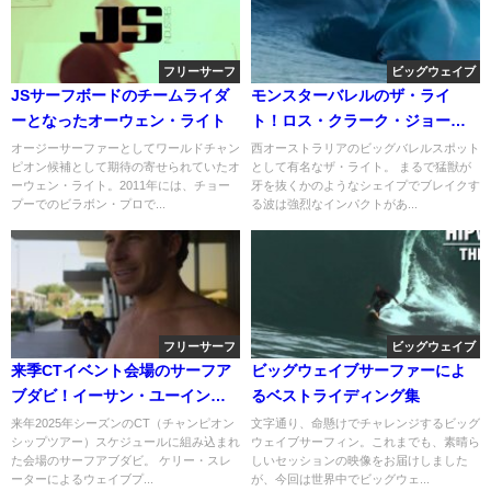
フリーサーフ
ビッグウェイブ
JSサーフボードのチームライダ
モンスターバレルのザ・ライ
ーとなったオーウェン・ライト
ト！ロス・クラーク・ジョーン
ズの初チャージ動画
オージーサーファーとしてワールドチャン
西オーストラリアのビッグバレルスポット
ピオン候補として期待の寄せられていたオ
として有名なザ・ライト。 まるで猛獣が
ーウェン・ライト。2011年には、チョー
牙を抜くかのようなシェイプでブレイクす
プーでのビラボン・プロで...
る波は強烈なインパクトがあ...
フリーサーフ
ビッグウェイブ
来季CTイベント会場のサーフア
ビッグウェイブサーファーによ
ブダビ！イーサン・ユーイング
るベストライディング集
のフリーサーフ動画
来年2025年シーズンのCT（チャンピオン
文字通り、命懸けでチャレンジするビッグ
シップツアー）スケジュールに組み込まれ
ウェイブサーフィン。これまでも、素晴ら
た会場のサーフアブダビ。 ケリー・スレ
しいセッションの映像をお届けしました
ーターによるウェイブプ...
が、今回は世界中でビッグウェ...