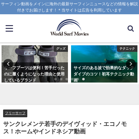
サーフィン動画をメインに海外の最新サーフィンニュースなどの情報を解説
付きでお届けします！＊当サイトは広告を利用しています
グッズ
テクニック
リーフブーツは便利！苦手だった
サイズのある波で効果的なダック
のに履くようになった理由と使用
ダイブのコツ！初耳テクニック動
しているブランド
画
2023年3月5日
2020年4月8日
フリーサーフ
サンクレメンテ若手のデイヴィッド・エコノモ
ス！ホームやインドネシア動画