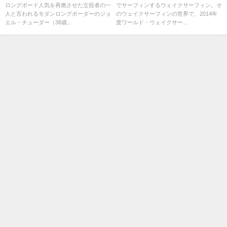
ロングボード人気を再燃させた立役者の一
でサーフィンするウェイクサーフィン。そ
ッド
人と言われるモダンロングボーダーのジョ
のウェイクサーフィンの世界で、2014年
エル・チューダー（38歳...
度ワールド・ウェイクサー...