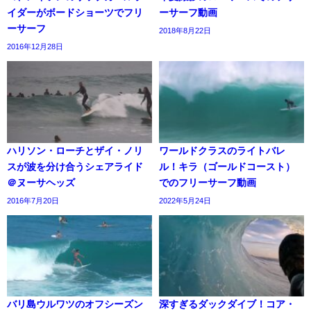
イダーがボードショーツでフリ
ーサーフ動画
ーサーフ
2018年8月22日
2016年12月28日
ハリソン・ローチとザイ・ノリ
ワールドクラスのライトバレ
スが波を分け合うシェアライド
ル！キラ（ゴールドコースト）
＠ヌーサヘッズ
でのフリーサーフ動画
2016年7月20日
2022年5月24日
バリ島ウルワツのオフシーズン
深すぎるダックダイブ！コア・