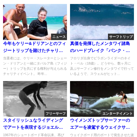
ニュース
サーフトリップ
今年もケリー&ドリアンとのフィ
真価を発揮したメンタワイ諸島
ジートリップを賭けたチャリテ
のハードブレイク「バンク・ヴ
ィイベントがスタート
ォルツ」
当選者には、ケリー・スレーターとシェー
フロリダ出身でビラボンライダーのネイ
ン・ドリアンと一緒にタバルア島（フィジ
ト・ベル（18歳）。どうやら、数ヶ月に
ー）トリップを共にする権利が与えられる
及ぶサーフィン修行をメンタワイで行って
チャリティイベント。 昨年...
いるようで、スウェルがヒット...
フリーサーフ
エンターテイメント
スタイリッシュなライディング
ウイメンズトップサーファーの
でアートを表現するジョエル・
エアーを凌駕するウェイクサー
チューダー
フィンの女王：アシュリー・キ
1967年のショートボード革命以来、再び
ウェイクボード用のボートで発生させた波