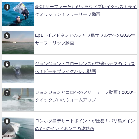
豪CTサーファーたちがクラウドブレイクへストライ
クミッション！フリーサーフ動画
Ep1：インドネシアのジャワ島サワルナへの2026年
サーフトリップ動画
ジョンジョン・フローレンスが中米パナマのボカス
へ！ビーチブレイクバレル動画
ジョンジョンとコロヘのフリーサーフ動画！2018年
クイックプロのウォームアップ
ロンボク島デザートポイントが圧巻！バリ島メイン
の7月のインドネシアの波動画