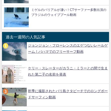
ミゲルのバリアルが凄い！CTサーファー多数出演の
ブラジルのウェイブプール動画
過去一週間の人気記事
ジョンジョン・フローレンスのエゲつないレールゲ
ーム！バハマでのフリーサーフ動画
ケリー・スレーターがカラニ・ミラーとの間で生ま
れた第二子の名前を発表
乾季に撮影されたバリ島クタビーチでのロングボー
ドサーフィン動画