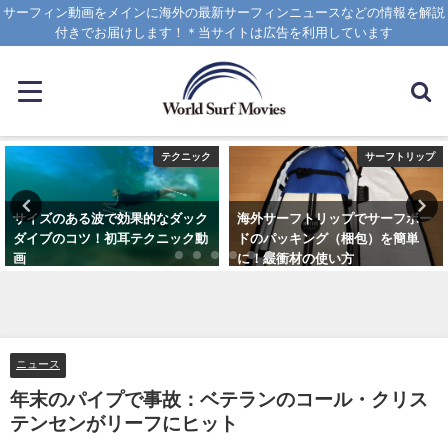
サーフィン動画をメインに海外の最新サーフィンニュースなどの情報を解説
付きでお届けします！＊当サイトは広告を利用しています
サーフトリップ
グッズ
海外サーフトリップでサーフボー
リーフブーツは便利！苦手だった
ドのパッキング（梱包）を簡単
のに履くようになった理由と使用
に！緩衝材の使い方
しているブランド
2025年4月12日
2023年3月5日
ニュース
年末のパイプで事故：ベテランのコール・クリス
テンセンがリーフにヒット