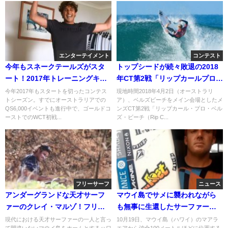
エンターテイメント
コンテスト
今年もスネークテールズがスタ
トップシードが続々敗退の2018
ート！2017年トレーニングキャ
年CT第2戦「リップカールプロ」
ンプ＠ゴールドコースト
四日目
今年2017年もスタートを切ったコンテス
現地時間2018年4月2日（オーストラリ
トシーズン。すでにオーストラリアでの
ア）、ベルズビーチをメイン会場としたメ
QS6,000イベントも進行中で、ゴールドコ
ンズCT第2戦「リップカール・プロ・ベル
ーストでのWCT初戦...
ズ・ビーチ（Rip C...
フリーサーフ
ニュース
アンダーグランドな天才サーフ
マウイ島でサメに襲われながら
ァーのクレイ・マルゾ！フリー
も無事に生還したサーファーの
サーフィン動画
武器とは！？
現代における天才サーファーの一人と言っ
10月19日、マウイ島（ハワイ）のマアラ
て間違いないマウイ島をホームとするハワ
エアから沖合100メートルほどに位置する