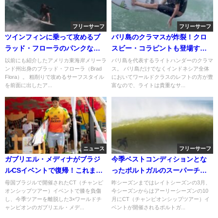
フリーサーフ
フリーサーフ
ツインフィンに乗って攻めるブ
バリ島のクラマスが炸裂！クロ
ラッド・フローラのパンクなサ
スビー・コラピントも登場する
ーフスタイル
フリーサーフィン動画
以前にも紹介したアメリカ東海岸メリーラ
バリ島を代表するライトハンダーのクラマ
ンド州出身のブラッド・フローラ（Brad
ス。 バリ島だけでなくインドネシア全体
Flora）。 粗削りで攻めるサーフスタイル
においてワールドクラスのレフトの方が豊
を前面に出したア...
富なので、ライトは貴重なサ...
ニュース
フリーサーフ
ガブリエル・メディナがブラジ
今季ベストコンディションとな
ルCSイベントで復帰！これまで
ったポルトガルのスーパーチュ
のキャリアなども
ーボス！バレル動画
母国ブラジルで開催されたCT（チャンピ
昨シーズンまではレイトシーズンの3月、
オンシップツアー）イベントで膝を負傷
今シーズンからはアーリーシーズンの10
し、今季ツアーを離脱した3×ワールドチ
月にCT（チャンピオンシップツアー）イ
ャンピオンのガブリエル・メデ...
ベントが開催されるポルトガ...