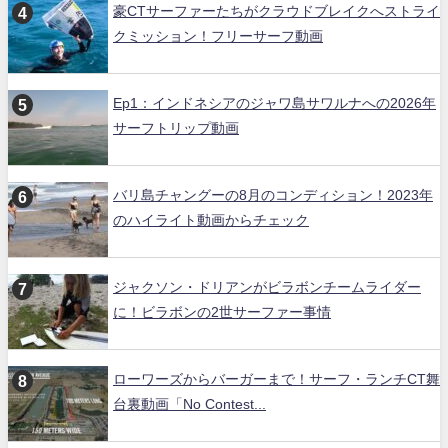
豪CTサーファーたちがクラウドブレイクへストライ
クミッション！フリーサーフ動画
Ep1：インドネシアのジャワ島サワルナへの2026年
サーフトリップ動画
バリ島チャングーの8月のコンディション！2023年
のハイライト動画からチェック
ジャクソン・ドリアンがビラボンチームライダー
に！ビラボンの2世サーファー事情
ローワーズからバーガーまで！サーフ・ランチCT舞
台裏動画「No Contest...