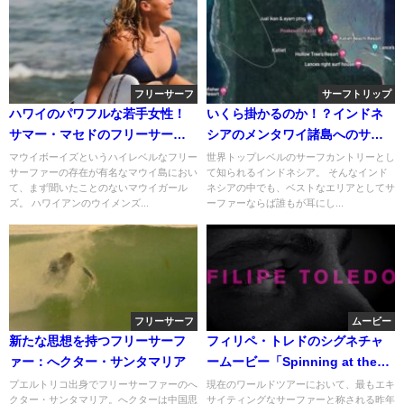
フリーサーフ
サーフトリップ
ハワイのパワフルな若手女性！
いくら掛かるのか！？インドネ
サマー・マセドのフリーサーフ
シアのメンタワイ諸島へのサー
ィン動画
フトリップ費用
マウイボーイズというハイレベルなフリー
世界トップレベルのサーフカントリーとし
サーファーの存在が有名なマウイ島におい
て知られるインドネシア。 そんなインド
て、まず聞いたことのないマウイガール
ネシアの中でも、ベストなエリアとしてサ
ズ。 ハワイアンのウイメンズ...
ーファーならば誰もが耳にし...
フリーサーフ
ムービー
新たな思想を持つフリーサーフ
フィリペ・トレドのシグネチャ
ァー：へクター・サンタマリア
ームービー「Spinning at the
Speed of Now」予告編
プエルトリコ出身でフリーサーファーのへ
現在のワールドツアーにおいて、最もエキ
クター・サンタマリア。へクターは中国思
サイティングなサーファーと称される昨年