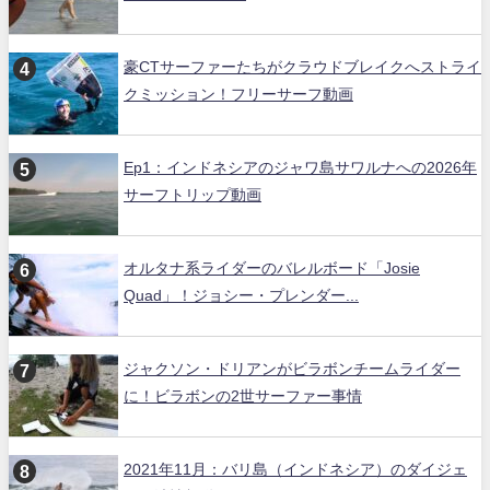
豪CTサーファーたちがクラウドブレイクへストライ
クミッション！フリーサーフ動画
Ep1：インドネシアのジャワ島サワルナへの2026年
サーフトリップ動画
オルタナ系ライダーのバレルボード「Josie
Quad」！ジョシー・プレンダー...
ジャクソン・ドリアンがビラボンチームライダー
に！ビラボンの2世サーファー事情
2021年11月：バリ島（インドネシア）のダイジェ