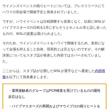
ウイメンズイベントの残りヒートについては、プレスリリースにて
ハワイの別会場で開催予定と発表されていました。
ですが、ハワイイベントは日程調整すら容易くなく、以前にWSLが
パイプマスターズの日程を1月にずらそうとホノルル市と話し合った
ものの、WSLの提案は退けられました。
そのため、ウイメンズイベントをハワイで開催するため、直前にな
って会場を抑えること自体、現実的とは言えないのですが、その解
決策についてもスタブ誌が発表した内容ではカバーされていまし
た。
ここからは、スタブ誌が公開したWSLが選手などへ通達した
内部情
報
を以下にて箇条書きします。
・濃厚接触者のグループはPCR検査を受けているものの陽性
反応はなし
・パイプマスターズの再開およびマウイプロの残りヒートを