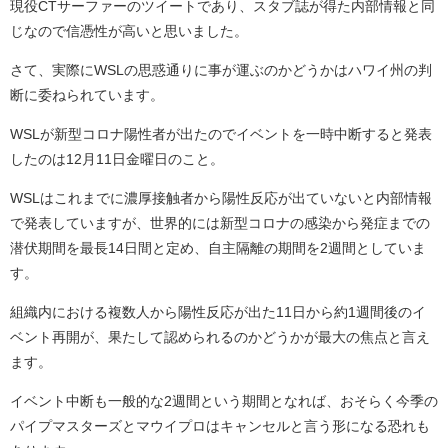
現役CTサーファーのツイートであり、スタブ誌が得た内部情報と同
じなので信憑性が高いと思いました。
さて、実際にWSLの思惑通りに事が運ぶのかどうかはハワイ州の判
断に委ねられています。
WSLが新型コロナ陽性者が出たのでイベントを一時中断すると発表
したのは12月11日金曜日のこと。
WSLはこれまでに濃厚接触者から陽性反応が出ていないと内部情報
で発表していますが、世界的には新型コロナの感染から発症までの
潜伏期間を最長14日間と定め、自主隔離の期間を2週間としていま
す。
組織内における複数人から陽性反応が出た11日から約1週間後のイ
ベント再開が、果たして認められるのかどうかが最大の焦点と言え
ます。
イベント中断も一般的な2週間という期間となれば、おそらく今季の
パイプマスターズとマウイプロはキャンセルと言う形になる恐れも