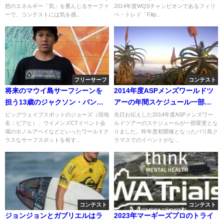
想のエネルギー「気」を重んじるサーファ
2014年度WQSチャンピオンであるフィリ
ーで、コンテストには気を感...
ペ・トレド「Filip...
フリーサーフ
コンテスト
将来のマウイ島サーフシーンを
2014年度ASPメンズワールドツ
担う13歳のジャクソン・バン
アーの年間スケジュール一部変
チ！フリーサーフィン動画
更
ビッグウェイブスポットのジョーズ（現地
先日お伝えした2014年度ASPメンズワー
名：ピアヒ）、ウイメンズCTイベント会
ルドツアーのスケジュールが一部変更とな
場のホノルアベイなどといったワールドク
りました。昨年度初開催となったバリ島ク
ラスなサーフスポットを有す...
ラマスでのイベントがな...
コンテスト
コンテスト
ジョンジョンとガブリエルはラ
2023年マーギーズプロのトライ