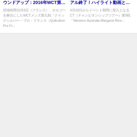
ウンドアップ：2016年WCT第九
アル終了！ハイライト動画と本
戦「クイックシルバー・プロ・
戦ヒート表が発表
現地時間10月6日（フランス）、ホセゴー
4月20日からイベント期間に突入となる
を舞台にしたWCTメンズ第九戦「クイッ
CT（チャンピオンシップツアー）第5戦
フランス」二日目
クシルバー・プロ・フランス（Quiksilver
「Western Australia Margaret Rive...
Pro Fr...