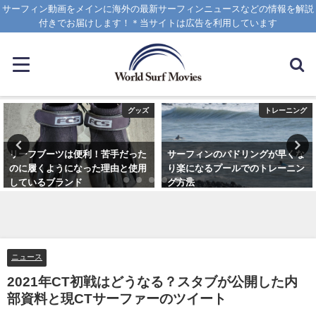
サーフィン動画をメインに海外の最新サーフィンニュースなどの情報を解説
付きでお届けします！＊当サイトは広告を利用しています
グッズ
トレーニング
リーフブーツは便利！苦手だった
サーフィンのパドリングが早くな
のに履くようになった理由と使用
り楽になるプールでのトレーニン
しているブランド
グ方法
2023年3月5日
2021年6月3日
ニュース
2021年CT初戦はどうなる？スタブが公開した内
部資料と現CTサーファーのツイート