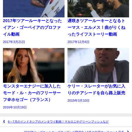
2017年ツアールーキーとなった
遅咲きツアールーキーとなるト
イアン・ゴーベイアのプロファ
ーマス・エルメス！曲がりくね
イル動画
ったライフストーリー動画
2017年3月21日
2017年12月6日
モンスターエナジーに加入した
ケリー・スレーターがお気に入
モード・ル・カーのフリーサー
りのチアシードを自ら路上販売
フ＠ホセゴー（フランス）
2015年3月10日
2016年10月19日
6～7月のインドネシアのメンタワイ動画！マカロニやグリーンブッシュなど