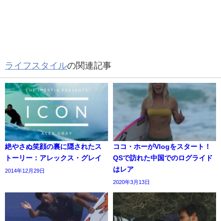
ライフスタイル
の関連記事
絶やさぬ笑顔の裏に隠されたス
ココ・ホーがVlogをスタート！
トーリー：アレックス・グレイ
QSで訪れた中国でのログライド
はレア
2014年12月29日
2020年3月13日