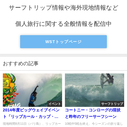
サーフトリップ情報や海外現地情報など
個人旅行に関する全般情報を配信中
WSTトップページ
おすすめの記事
イベント
サーフトリップ
2014年度ビッグウェイブイベン
コートニー・コンローグの現状
ト「リップカール・カップ・パ
と昨年のフリーサーフシーン
ダンパダン」：最終日ハイライ
現地時間8月11日（バリ島）、リップカー
10戦中5戦を終え、今シーズンの折り返し