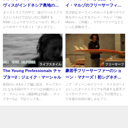
ヴィスがインドネシア奥地のテ
イ・マルゾのフリーサーフィン
ロスへ撮影トリップ
動画
オーストラリアの中で、波がワールドクラ
天才的なサーフィンのセンスを持つマウイ
スというわけではないのに混雑する
島をホームとするクレイ・マルゾ「Clay
NSW（ニューサウスウェールズ）州シド
Marzo」（32歳）。 CTサーファーなどと
ニーのサーフスポット「ボンダイビ...
いった表舞台で...
ライフスタイル
フリーサーフ
The Young Professionals チャ
豪若手フリーサーファーのショ
プター2：ジェイク・マーシャル
ーン・マナーズ！初シグネチャ
ームービー
前回のレオ&カノア編に続き、チャプター
ノア・ディーンやクリード・マクタガート
2となる今回のサーファーは16歳のジェイ
といったオーストラリアを代表する若手フ
ク・マーシャル（撮影時は15歳）。チャ
リーサーファー。 その少し下の世代とし
プター1は、下記リンク先...
て今後の台頭が楽しみなフリ...