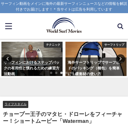
サーフィン動画をメインに海外の最新サーフィンニュースなどの情報を解説
付きでお届けします！＊当サイトは広告を利用しています
テクニック
サーフトリップ
サーフィンにおけるステップバッ
海外サーフトリップでサーフボー
クの有用性と慣れるための練習方
ドのパッキング（梱包）を簡単
法動画
に！緩衝材の使い方
2020年10月20日
2025年4月12日
ライフスタイル
チョープー王子のマタヒ・ドローレをフィーチャ
ー！ショートムービー「Waterman」