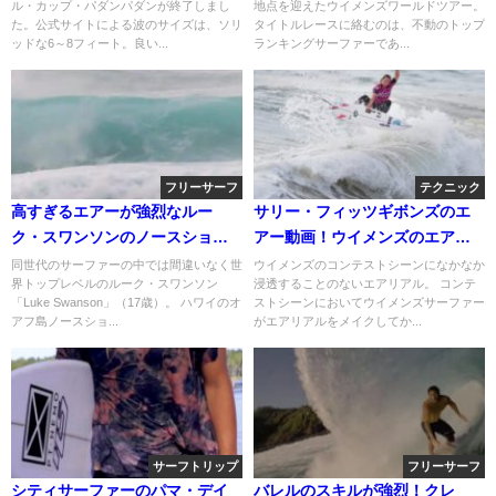
ル・カップ・パダンパダンが終了しまし
地点を迎えたウイメンズワールドツアー。
ト
た。公式サイトによる波のサイズは、ソリ
タイトルレースに絡むのは、不動のトップ
ッドな6～8フィート。良い...
ランキングサーファーであ...
フリーサーフ
テクニック
高すぎるエアーが強烈なルー
サリー・フィッツギボンズのエ
ク・スワンソンのノースショア
アー動画！ウイメンズのエアリ
サーフィン動画
アルの歴史
同世代のサーファーの中では間違いなく世
ウイメンズのコンテストシーンになかなか
界トップレベルのルーク・スワンソン
浸透することのないエアリアル。 コンテ
「Luke Swanson」（17歳）。 ハワイのオ
ストシーンにおいてウイメンズサーファー
アフ島ノースショ...
がエアリアルをメイクしてか...
サーフトリップ
フリーサーフ
シティサーファーのパマ・デイ
バレルのスキルが強烈！クレ