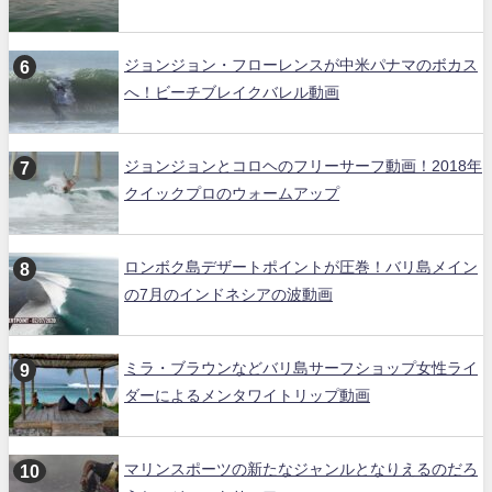
ジョンジョン・フローレンスが中米パナマのボカス
へ！ビーチブレイクバレル動画
ジョンジョンとコロヘのフリーサーフ動画！2018年
クイックプロのウォームアップ
ロンボク島デザートポイントが圧巻！バリ島メイン
の7月のインドネシアの波動画
ミラ・ブラウンなどバリ島サーフショップ女性ライ
ダーによるメンタワイトリップ動画
マリンスポーツの新たなジャンルとなりえるのだろ