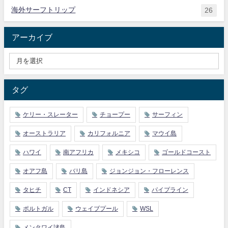
海外サーフトリップ
26
アーカイブ
タグ
ケリー・スレーター
チョープー
サーフィン
オーストラリア
カリフォルニア
マウイ島
ハワイ
南アフリカ
メキシコ
ゴールドコースト
オアフ島
バリ島
ジョンジョン・フローレンス
タヒチ
CT
インドネシア
パイプライン
ポルトガル
ウェイブプール
WSL
メンタワイ諸島