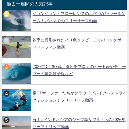
過去一週間の人気記事
ジョンジョン・フローレンスのエゲつないレールゲ
ーム！バハマでのフリーサーフ動画
乾季に撮影されたバリ島クタビーチでのロングボー
ドサーフィン動画
2026年CT第7戦「タヒチプロ」のヒート表やチョー
プーの最新波予報など
豪CTサーファーたちがクラウドブレイクへストライ
クミッション！フリーサーフ動画
Ep1：インドネシアのジャワ島サワルナへの2026年
サーフトリップ動画