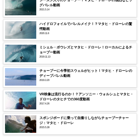
シーズン入りのチョープー！マタヒ・ドローレの強烈なビッ
グバレル動画
2021.5.14
ハイドロフォイルでバレルメイク！？マタヒ・ドローレの驚
愕動画
2020.11.6
ミシェル・ボウレズとマタヒ・ドローレ！ローカルによるチ
ョープー動画
2019.11.13
チョープーに今季初スウェルがヒット！マタヒ・ドローレの
ディープバレル動画
2019.3.20
VR映像は流行るのか！？アンソニー・ウォルシュとマタヒ・
ドローレのタヒチでの360度動画
2017.4.26
スポンジボードに乗って自撮りしながらチョープーチャー
ジ：マタヒ・ドローレ
2015.5.28