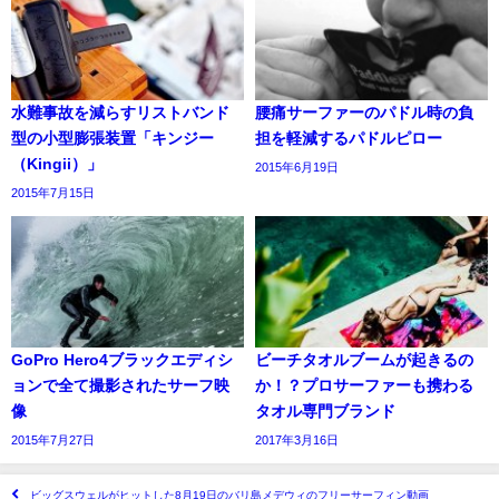
水難事故を減らすリストバンド
腰痛サーファーのパドル時の負
型の小型膨張装置「キンジー
担を軽減するパドルピロー
（Kingii）」
2015年6月19日
2015年7月15日
GoPro Hero4ブラックエディシ
ビーチタオルブームが起きるの
ョンで全て撮影されたサーフ映
か！？プロサーファーも携わる
像
タオル専門ブランド
2015年7月27日
2017年3月16日
ビッグスウェルがヒットした8月19日のバリ島メデウィのフリーサーフィン動画