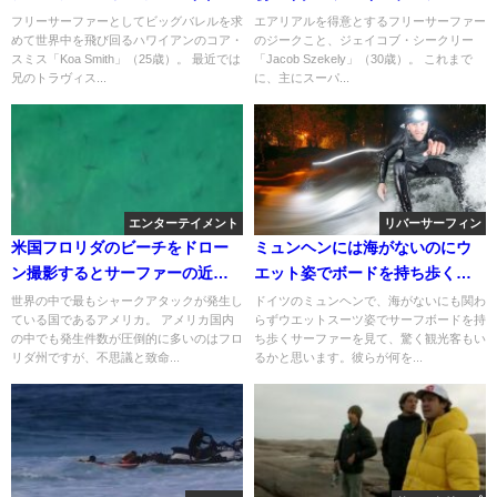
プ5バレル動画
リーのウェイブプール動画
フリーサーファーとしてビッグバレルを求
エアリアルを得意とするフリーサーファー
めて世界中を飛び回るハワイアンのコア・
のジークこと、ジェイコブ・シークリー
スミス「Koa Smith」（25歳）。 最近では
「Jacob Szekely」（30歳）。 これまで
兄のトラヴィス...
に、主にスーパ...
エンターテイメント
リバーサーフィン
米国フロリダのビーチをドロー
ミュンヘンには海がないのにウ
ン撮影するとサーファーの近く
エット姿でボードを持ち歩くサ
にサメが！
ーファー
世界の中で最もシャークアタックが発生し
ドイツのミュンヘンで、海がないにも関わ
ている国であるアメリカ。 アメリカ国内
らずウエットスーツ姿でサーフボードを持
の中でも発生件数が圧倒的に多いのはフロ
ち歩くサーファーを見て、驚く観光客もい
リダ州ですが、不思議と致命...
るかと思います。彼らが何を...