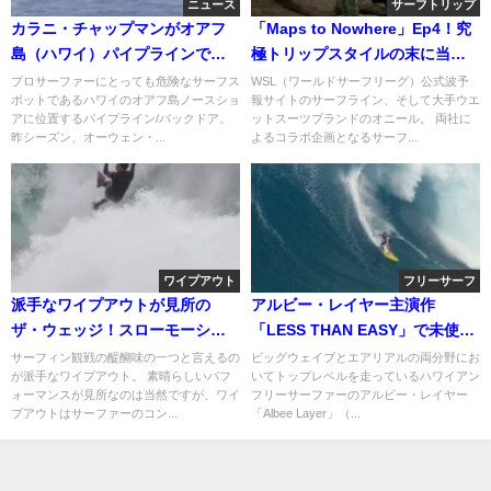
ニュース
サーフトリップ
カラニ・チャップマンがオアフ
「Maps to Nowhere」Ep4！究
島（ハワイ）パイプラインで溺
極トリップスタイルの末に当て
死寸前の大事故
たデザートバレル
プロサーファーにとっても危険なサーフス
WSL（ワールドサーフリーグ）公式波予
ポットであるハワイのオアフ島ノースショ
報サイトのサーフライン、そして大手ウエ
アに位置するパイプライン/バックドア。
ットスーツブランドのオニール。 両社に
昨シーズン、オーウェン・...
よるコラボ企画となるサーフ...
ワイプアウト
フリーサーフ
派手なワイプアウトが見所の
アルビー・レイヤー主演作
ザ・ウェッジ！スローモーショ
「LESS THAN EASY」で未使用
ンでの解説動画
となったBグレード動画
サーフィン観戦の醍醐味の一つと言えるの
ビッグウェイブとエアリアルの両分野にお
が派手なワイプアウト。 素晴らしいパフ
いてトップレベルを走っているハワイアン
ォーマンスが見所なのは当然ですが、ワイ
フリーサーファーのアルビー・レイヤー
プアウトはサーファーのコン...
「Albee Layer」（...