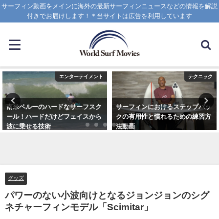
サーフィン動画をメインに海外の最新サーフィンニュースなどの情報を解説
付きでお届けします！＊当サイトは広告を利用しています
エンターテイメント
テクニック
南米ペルーのハードなサーフスク
サーフィンにおけるステップバッ
ール！ハードだけどフェイスから
クの有用性と慣れるための練習方
波に乗せる技術
法動画
2025年1月25日
2020年10月20日
グッズ
パワーのない小波向けとなるジョンジョンのシグ
ネチャーフィンモデル「Scimitar」