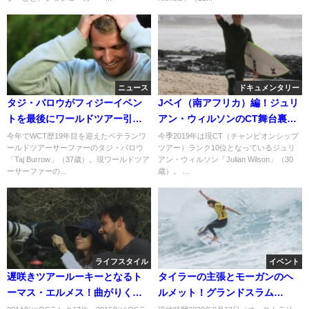
ニュース
ドキュメンタリー
タジ・バロウがフィジーイベン
Jベイ（南アフリカ）編！ジュリ
トを最後にワールドツアー引退
アン・ウィルソンのCT舞台裏動
を発表
画
今年でWCT歴19年目を迎えたベテランワ
今季2019年は現CT（チャンピオンシップ
ールドツアーサーファーのタジ・バロウ
ツアー）ランク10位となっているジュリ
「Taj Burrow」（37歳）。現ワールドツア
アン・ウィルソン「Julian Wilson」（30
ーサーファーの...
歳）。 ...
ライフスタイル
イベント
遅咲きツアールーキーとなるト
タイラーの主張とモーガンのヘ
ーマス・エルメス！曲がりくね
ルメット！グランドスラム
ったライフストーリー動画
「Tweed Coast Pro」初日