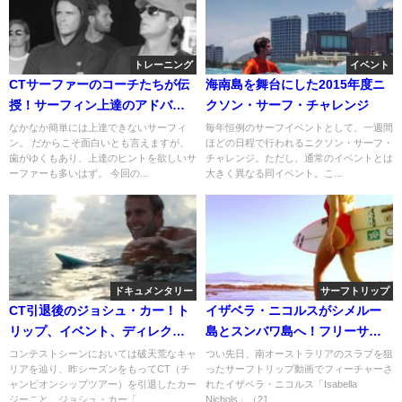
トレーニング
イベント
CTサーファーのコーチたちが伝
海南島を舞台にした2015年度ニ
授！サーフィン上達のアドバイ
クソン・サーフ・チャレンジ
ス
なかなか簡単には上達できないサーフィ
毎年恒例のサーフイベントとして、一週間
ン。 だからこそ面白いとも言えますが、
ほどの日程で行われるニクソン・サーフ・
歯がゆくもあり、上達のヒントを欲しいサ
チャレンジ。ただし、通常のイベントとは
ーファーも多いはず。 今回の...
大きく異なる同イベント。こ...
ドキュメンタリー
サーフトリップ
CT引退後のジョシュ・カー！ト
イザベラ・ニコルスがシメルー
リップ、イベント、ディレクタ
島とスンバワ島へ！フリーサー
ーと大忙しな日々
フ動画
コンテストシーンにおいては破天荒なキャ
つい先日、南オーストラリアのスラブを狙
リアを辿り、昨シーズンをもってCT（チ
ったサーフトリップ動画でフィーチャーさ
ャンピオンシップツアー）を引退したカー
れたイザベラ・ニコルス「Isabella
ジーこと、ジョシュ・カー「...
Nichols」（21...