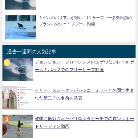
ミゲルのバリアルが凄い！CTサーファー多数出演の
ブラジルのウェイブプール動画
過去一週間の人気記事
ジョンジョン・フローレンスのエゲつないレールゲ
ーム！バハマでのフリーサーフ動画
ケリー・スレーターがカラニ・ミラーとの間で生ま
れた第二子の名前を発表
乾季に撮影されたバリ島クタビーチでのロングボー
ドサーフィン動画