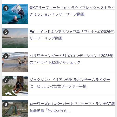
豪CTサーファーたちがクラウドブレイクへストライ
クミッション！フリーサーフ動画
Ep1：インドネシアのジャワ島サワルナへの2026年
サーフトリップ動画
バリ島チャングーの8月のコンディション！2023年
のハイライト動画からチェック
ジャクソン・ドリアンがビラボンチームライダー
に！ビラボンの2世サーファー事情
ローワーズからバーガーまで！サーフ・ランチCT舞
台裏動画「No Contest...