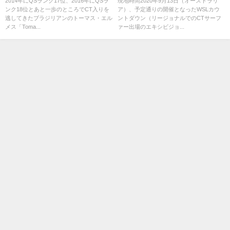
2014年にQSランク17位、2016年にQSラ
現地時間2020年9月13日（オーストラリ
ンク18位とあと一歩のところでCT入りを
ア）、予定通りの開催となったWSLカウ
逃してきたブラジリアンのトーマス・エル
ントダウン（リージョナルでのCTサーフ
メス「Toma...
ァー出場のエキシビジョ...