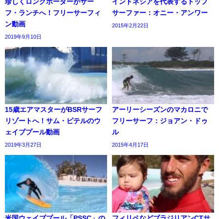
珍しくロングボーダーがサー
インドネシアを代表するトップ
フ・ランチへ！フリーサーフィ
サーファー：オニー・アンワー
ン動画
2015年2月22日
2019年9月10日
15歳エアマスターがBSRサーフ
アーリーシーズンのマカロニで
リゾートへ！サム・ピテルのウ
フリーサーフ：ジョアン・ドゥ
ェイブプール動画
ル
2019年3月27日
2015年4月17日
米国ウェイブプール「PSSC」の
フィリペなどブラジリアンCTサ