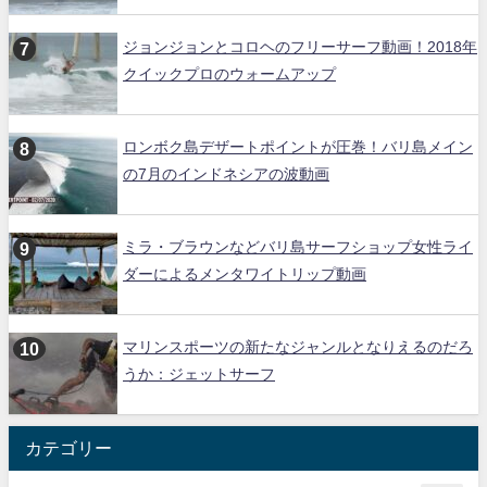
ジョンジョンとコロヘのフリーサーフ動画！2018年
クイックプロのウォームアップ
ロンボク島デザートポイントが圧巻！バリ島メイン
の7月のインドネシアの波動画
ミラ・ブラウンなどバリ島サーフショップ女性ライ
ダーによるメンタワイトリップ動画
マリンスポーツの新たなジャンルとなりえるのだろ
うか：ジェットサーフ
カテゴリー