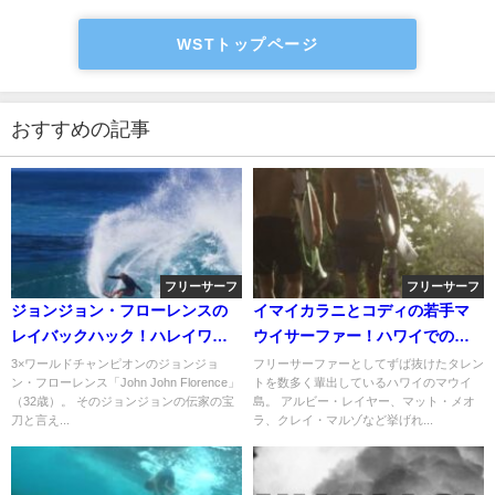
WSTトップページ
おすすめの記事
フリーサーフ
フリーサーフ
ジョンジョン・フローレンスの
イマイカラニとコディの若手マ
レイバックハック！ハレイワで
ウイサーファー！ハワイでのフ
のフリーサーフィン動画
リーサーフ動画
3×ワールドチャンピオンのジョンジョ
フリーサーファーとしてずば抜けたタレン
ン・フローレンス「John John Florence」
トを数多く輩出しているハワイのマウイ
（32歳）。 そのジョンジョンの伝家の宝
島。 アルビー・レイヤー、マット・メオ
刀と言え...
ラ、クレイ・マルゾなど挙げれ...