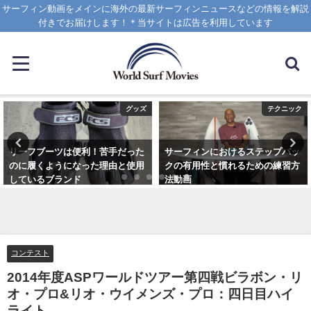
サーフィン動画をメインに海外の最新サーフィンニュースなどの情報を解説
付きでお届けします！＊当サイトは広告を利用しています
グッズ
テクニック
リーフブーツは便利！苦手だった
サーフィンにおけるステップバッ
のに履くようになった理由と使用
クの有用性と慣れるための練習方
しているブランド
法動画
2023年3月5日
2020年10月20日
コンテスト
2014年度ASPワールドツアー第四戦ビラボン・リ
オ・プロ&リオ・ウイメンズ・プロ：四日目ハイ
ライト