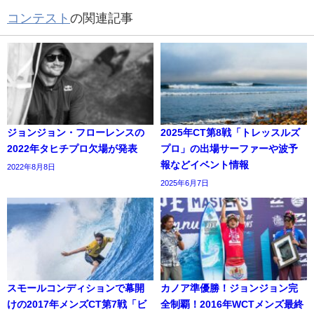
コンテスト
の関連記事
ジョンジョン・フローレンスの
2025年CT第8戦「トレッスルズ
2022年タヒチプロ欠場が発表
プロ」の出場サーファーや波予
報などイベント情報
2022年8月8日
2025年6月7日
スモールコンディションで幕開
カノア準優勝！ジョンジョン完
けの2017年メンズCT第7戦「ビ
全制覇！2016年WCTメンズ最終