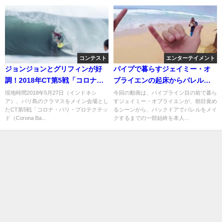
コンテスト
エンターテイメント
ジョンジョンとグリフィンが好
パイプで暮らすジェイミー・オ
調！2018年CT第5戦「コロナバ
ブライエンの起床からバレルメ
リ」初日
イクまでの本人目線
現地時間2018年5月27日（インドネシ
今回の動画は、パイプライン目の前で暮ら
ア）、バリ島のクラマスをメイン会場とし
すジェイミー・オブライエンが、朝目覚め
たCT第5戦「コロナ・バリ・プロテクテッ
るシーンから、バックドアでバレルをメイ
ド（Corona Ba...
クするまでの一部始終を本人...