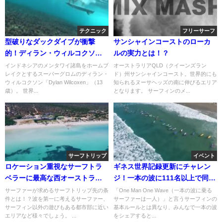
テクニック
フリーサーフ
型破りなダックダイブが衝撃
サンシャインコーストのローカ
的！ディラン・ウィルコクソン
ルの実力とは！？
のフリーサーフ動画
インドネシアのメンタワイ諸島をホームブ
オーストラリアQLD（クイーンズラン
レイクとするスーパーグロムのディラン・
ド）州サンシャインコースト。世界的にも
ウィルコクソン「Dylan Wilcoxen」（13
知られるヌーサヘッズの南に伸びるエリア
歳）。 世界...
となります。 サーフィンのメ...
サーフトリップ
イベント
ロケーション重視なサーフトラ
ギネス世界記録更新にチャレン
ベラーに最高な西オーストラリ
ジ！一本の波に111名以上で同時
アのダークハートッグ島
に乗れるのか？
サーファーが求めるサーフトリップ先の条
「One Man One Wave（一本の波に乗る
件とは！？波を第一に考えるサーファー、
サーファーは一人）」と言うサーフィンの
サーフィン以外の遊びもある都市部に近い
基本ルールとは異なり、みんなで一本の波
エリアなど様々でしょう。 ...
をシェアすると...