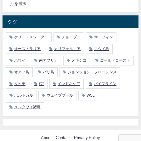
タグ
ケリー・スレーター
チョープー
サーフィン
オーストラリア
カリフォルニア
マウイ島
ハワイ
南アフリカ
メキシコ
ゴールドコースト
オアフ島
バリ島
ジョンジョン・フローレンス
タヒチ
CT
インドネシア
パイプライン
ポルトガル
ウェイブプール
WSL
メンタワイ諸島
About
Contact
Privacy Policy