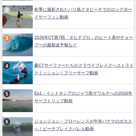
乾季に撮影されたバリ島クタビーチでのロングボー
ドサーフィン動画
2026年CT第7戦「タヒチプロ」のヒート表やチョー
プーの最新波予報など
豪CTサーファーたちがクラウドブレイクへストライ
クミッション！フリーサーフ動画
Ep1：インドネシアのジャワ島サワルナへの2026年
サーフトリップ動画
ジョンジョン・フローレンスが中米パナマのボカス
へ！ビーチブレイクバレル動画