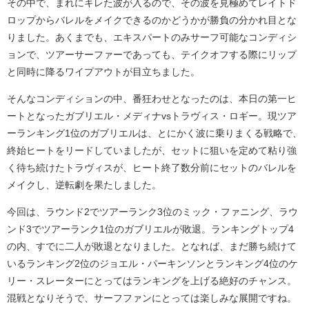
その中で、まれにキレた波が入るので、その波を見極めてレイトド
ロップからバレルをメイクできるのかどうかが勝負の分かれ目とな
りました。あくまでも、エキスパートのみサーフ可能なコンディシ
ョンで、ツアーサーファーであっても、テイクオフする際にリップ
と同時に降るワイプアウトが目立ちました。
そんなコンディションの中、番狂わせとなったのは、本日の第一ヒ
ートとなったガブリエル・メディナvsトラヴィス・ロギー。現ツア
ーランキング1位のガブリエルは、とにかく波に乗りまくる戦略で、
終始ヒートをリードしていましたが、セットに狙いを定めて粘り強
く待ち続けたトラヴィスが、ヒート終了数分前にセットのバレルを
メイクし、逆転劇を果たしました。
今回は、ラウンド2でツアーランク3位のミック・ファニング、ラウ
ンド3でツアーランク1位のガブリエルが敗退。ランキングトップ4
の内、すでに二人が敗退となりました。となれば、まだ勝ち続けて
いるランキング2位のジョエル・パーキンソンとランキング4位のケ
リー・スレーターにとってはランキングを上げる絶好のチャンス。
混戦となりそうで、サーフファンにとっては楽しみな展開ですね。