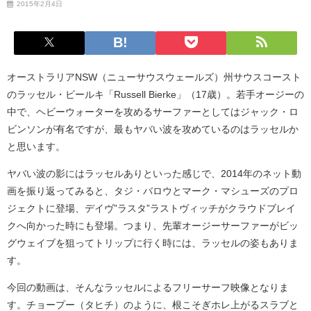
2015年2月4日
オーストラリアNSW（ニューサウスウェールズ）州サウスコースト
のラッセル・ビールキ「Russell Bierke」（17歳）。若手オージーの
中で、ヘビーウォーターを攻めるサーファーとしてはジャック・ロ
ビンソンが有名ですが、最もヤバい波を攻めているのはラッセルか
と思います。
ヤバい波の影にはラッセルありといった感じで、2014年のネット動
画を振り返ってみると、タジ・バロウとマーク・マシューズのプロ
ジェクトに登場、デイヴ”ラスタ”ラストヴィッチがクラウドブレイ
クへ向かった時にも登場。つまり、先輩オージーサーファーがビッ
グウェイブを狙ってトリップに行く時には、ラッセルの姿もありま
す。
今回の動画は、そんなラッセルによるフリーサーフ映像となりま
す。チョープー（タヒチ）のように、根こそぎホレ上がるスラブと