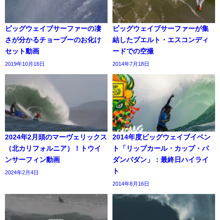
ビッグウェイブサーファーの凄
ビッグウェイブサーファーが集
さが分かるチョープーのお化け
結したプエルト・エスコンディ
セット動画
ードでの空撮
2019年10月16日
2014年7月18日
2024年2月頭のマーヴェリックス
2014年度ビッグウェイブイベン
（北カリフォルニア）！トウイ
ト「リップカール・カップ・パ
ンサーフィン動画
ダンパダン」：最終日ハイライ
ト
2024年2月4日
2014年8月16日