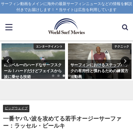
サーフィン動画をメインに海外の最新サーフィンニュースなどの情報を解説
付きでお届けします！＊当サイトは広告を利用しています
エンターテイメント
テクニック
南米ペルーのハードなサーフスク
サーフィンにおけるステップバッ
ール！ハードだけどフェイスから
クの有用性と慣れるための練習方
波に乗せる技術
法動画
2025年1月25日
2020年10月20日
ビッグウェイブ
一番ヤバい波を攻めてる若手オージーサーファ
ー：ラッセル・ビールキ