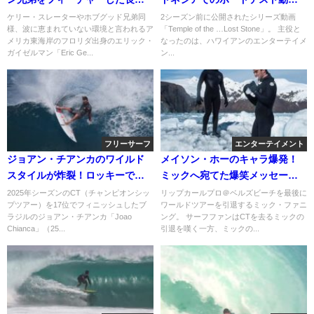
サーフムービー
が長編に
ケリー・スレーターやホブグッド兄弟同
2シーズン前に公開されたシリーズ動画
様、波に恵まれていない環境と言われるア
「Temple of the …Lost Stone」。 主役と
メリカ東海岸のフロリダ出身のエリック・
なったのは、ハワイアンのエンターテイメ
ガイゼルマン「Eric Ge...
ン...
フリーサーフ
エンターテイメント
ジョアン・チアンカのワイルド
メイソン・ホーのキャラ爆発！
スタイルが炸裂！ロッキーでの
ミックへ宛てた爆笑メッセージ
フリーサーフ動画
動画
2025年シーズンのCT（チャンピオンシッ
リップカールプロ＠ベルズビーチを最後に
プツアー）を17位でフィニッシュしたブ
ワールドツアーを引退するミック・ファニ
ラジルのジョアン・チアンカ「Joao
ング。 サーフファンはCTを去るミックの
Chianca」（25...
引退を嘆く一方、ミックの...