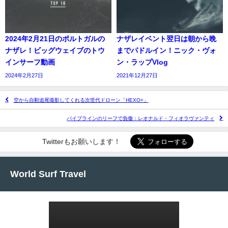
2024年2月21日のポルトガルの
ナザレイベント翌日は朝から晩
ナザレ！ビッグウェイブのトウ
までパドルイン！ニック・ヴォ
インサーフ動画
ン・ラップVlog
2024年2月27日
2021年12月27日
空から自動追尾撮影してくれる次世代ドローン「HEXO+」
パイプラインのリーフで負傷：レオナルド・フィオラヴァンティ
Twitterもお願いします！
World Surf Travel