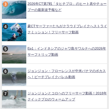
2026年CT第7戦「タヒチプロ」のヒート表やチョー
プーの最新波予報など
豪CTサーファーたちがクラウドブレイクへストライ
クミッション！フリーサーフ動画
Ep1：インドネシアのジャワ島サワルナへの2026年
サーフトリップ動画
ジョンジョン・フローレンスが中米パナマのボカス
へ！ビーチブレイクバレル動画
ジョンジョンとコロヘのフリーサーフ動画！2018年
クイックプロのウォームアップ