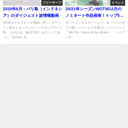
フリーサーフ
イベント
2020年6月：バリ島（インドネシ
20/21年シーズンWOTW12月の
ア）のダイジェスト波情報動画
ノミネート作品発表！トップ5か
らトップ11へ
3月終わりからビーチ閉鎖に伴い、サーフ
今シーズンもスタートしているハワイのオ
ィン禁止となっていたインドネシアのバリ
アフ島ノースショアを舞台にしたイベント
島。 そのため、毎月の楽しみの一つであ
「WOTW（Wave of the Winter）」 シーズ
った「Surfers of...
ン中...