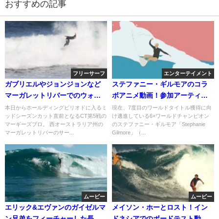
おすすめの記事
フリーサーフ
エンターテイメント
ガブリエルやジョンジョンなど
ステファニー・ギルモアのコラ
マーガレットリバーでのウォー
ボアニメ動画！参加アーティス
ムアップサーフ動画
トは・・・
本日からホールディングピリオドに入るミ
現在、7度目のワールドタイトル獲得に向
ッドシーズンカット直前となるCT第5戦の
け邁進している6×ワールドチャンピオン
マーギーズプロ。 西オーストラリア州の
のステファニー・ギルモア「Stephanie
マーガレットリバーのサー...
Gilmore」（...
ムービー
ムービー
エリック&エヴァンのガイゼルマ
メイソン・ホーとロスト！イン
ン兄弟をフィーチャーした長編
ドネシアでのボードテスト動画