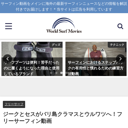
サーフィン動画をメインに海外の最新サーフィンニュースなどの情報を解説
付きでお届けします！＊当サイトは広告を利用しています
グッズ
テクニック
リーフブーツは便利！苦手だった
サーフィンにおけるステップバッ
のに履くようになった理由と使用
クの有用性と慣れるための練習方
しているブランド
法動画
2023年3月5日
2020年10月20日
フリーサーフ
ジークとセスがバリ島クラマスとウルワツへ！フ
リーサーフィン動画