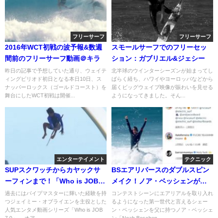
フリーサーフ
フリーサーフ
2016年WCT初戦の波予報&数週
スモールサーフでのフリーセッ
間前のフリーサーフ動画＠キラ
ション：ガブリエル&ジェシー
昨日の記事で予想していた通り、ウェイテ
北半球のウインターシーズンが始まってし
ィングピリオド初日となる本日10日、ス
ばらく経ち、ハワイやヨーロッパなどから
ナッパーロックス（ゴールドコースト）を
届くビッグウェイブ映像が賑わいを見せる
舞台にしたWCT初戦は開催...
ようになってきました。そん...
エンターテイメント
テクニック
SUPスクワッチからカヤックサ
BSエアリバースのダブルスピン
ーフィンまで！「Who is JOB
メイク！ノア・ベッシェンが世
7.0」エピソード6
界2人目
過去にはパイプマスターに輝いた経験を持
コンテストシーンにエアリアルを取り入れ
つジェイミー・オブライエンを主役とした
るようになった第一世代と言えるシェー
人気エンタメ動画シリーズ「Who is JOB
ン・ベッシェンを父に持つノア・ベッシェ
7.0」。 オア...
ン「Noah Beschen...