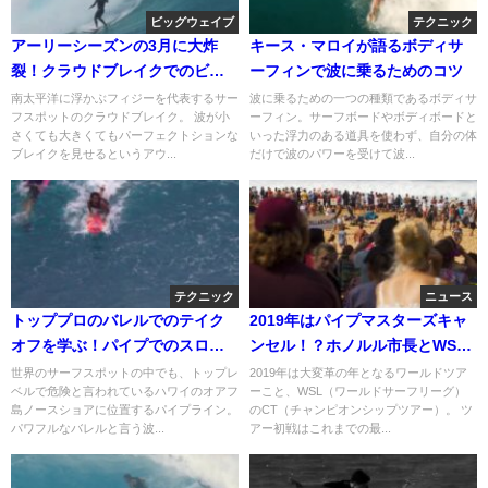
ビッグウェイブ
テクニック
アーリーシーズンの3月に大炸
キース・マロイが語るボディサ
裂！クラウドブレイクでのビッ
ーフィンで波に乗るためのコツ
グバレルサーフ動画
南太平洋に浮かぶフィジーを代表するサー
波に乗るための一つの種類であるボディサ
フスポットのクラウドブレイク。 波が小
ーフィン。サーフボードやボディボードと
さくても大きくてもパーフェクトションな
いった浮力のある道具を使わず、自分の体
ブレイクを見せるというアウ...
だけで波のパワーを受けて波...
テクニック
ニュース
トッププロのバレルでのテイク
2019年はパイプマスターズキャ
オフを学ぶ！パイプでのスロー
ンセル！？ホノルル市長とWSL
モーション動画
の交渉結果
世界のサーフスポットの中でも、トップレ
2019年は大変革の年となるワールドツア
ベルで危険と言われているハワイのオアフ
ーこと、WSL（ワールドサーフリーグ）
島ノースショアに位置するパイプライン。
のCT（チャンピオンシップツアー）。 ツ
パワフルなバレルと言う波...
アー初戦はこれまでの最...