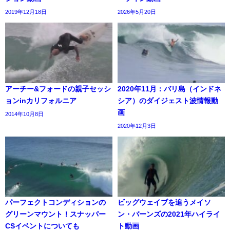
2019年12月18日
2026年5月20日
アーチー&フォードの親子セッシ
2020年11月：バリ島（インドネ
ョンinカリフォルニア
シア）のダイジェスト波情報動
画
2014年10月8日
2020年12月3日
パーフェクトコンディションの
ビッグウェイブを追うメイソ
グリーンマウント！スナッパー
ン・バーンズの2021年ハイライ
CSイベントについても
ト動画