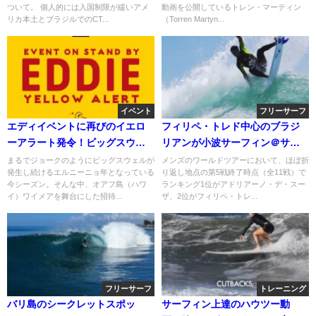
ついて。 個人的には入国制限が緩いアメ
動画を公開しているトレン・マーティン
リカ本土とブラジルでのCT...
（Torren Martyn...
イベント
フリーサーフ
エディイベントに再びのイエロ
フィリペ・トレド中心のブラジ
ーアラート発令！ビッグスウェ
リアンが小波サーフィン＠サン
ル到来は2月25日
ディエゴ
まるでジョークのようにビッグスウェルが
メンズのワールドツアーにおいて、ほぼ折
発生し続けるエルニーニョ年となっている
り返し地点の第5戦終了時点（全11戦）で
今シーズン。そんな中、オアフ島（ハワ
ランキング1位がアドリアーノ・デ・スー
イ）ワイメアを舞台にした招待...
ザ、2位がフィリペ・トレ...
フリーサーフ
トレーニング
バリ島のシークレットスポッ
サーフィン上達のハウツー動