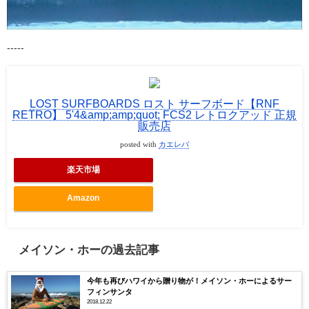
-----
LOST SURFBOARDS ロスト サーフボード【RNF
RETRO】 5'4&amp;amp;quot; FCS2 レトロクアッド 正規
販売店
posted with
カエレバ
楽天市場
Amazon
メイソン・ホーの過去記事
今年も再びハワイから贈り物が！メイソン・ホーによるサー
フィンサンタ
2018.12.22