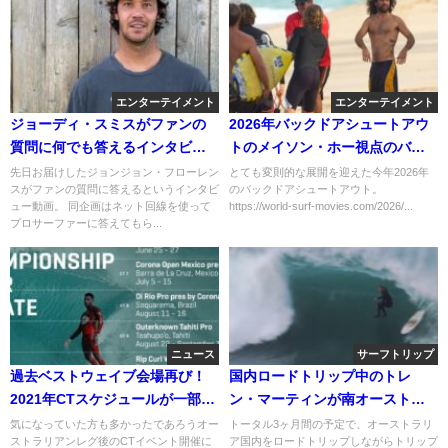
エンターテイメント
エンターテイメント
ジョーディ・スミスがファンの
2026年バックドアシュートアウ
質問に何でも答えるインタビュ
トのメイソン・ホー視点のバッ
ー動画
クステージ動画
先日お届けしたジョンジョン・フローレン
とても変則的な展開を迎えた今年2026年
スがファンの質問に答えるというインタビ
のバックドアシュートアウト。
ュー動画。 同企画はネット回線を使って
https://world-surf-movies.com/2026/...
プロサーファーに答えてもら...
ニュース
サーフトリップ
過去ベストウェイブ会場再び！
国内ロードトリップ中のトレ
2021年CTスケジュールが一部変
ン・マーティンが南オーストラ
更
リアでフリーサーフ
気になっていた方も多かったであろうオー
トータル3ヶ月間の予定で、オーストラリ
ストラリアンレグ後のCTイベント開催に
ア国内をロードトリップしながらトリップ