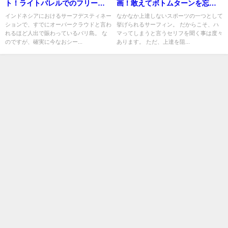
ト！ライトバレルでのフリーサ
画！敢えてボトムターンを忘れ
ーフィン映像
てハイラインを取る
インドネシアにおけるサーフデスティネー
なかなか上達しないスポーツの一つとして
ションで、すでにオーバークラウドと言わ
挙げられるサーフィン。 だからこそ、ハ
れるほど人出で賑わっているバリ島。 な
マってしまうと言うセリフを聞く事は度々
のですが、確実に今なおシー...
あります。 ただ、上達を阻...