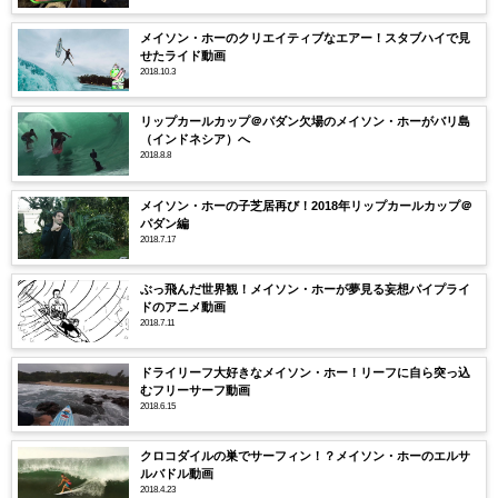
メイソン・ホーのクリエイティブなエアー！スタブハイで見
せたライド動画
2018.10.3
リップカールカップ＠パダン欠場のメイソン・ホーがバリ島
（インドネシア）へ
2018.8.8
メイソン・ホーの子芝居再び！2018年リップカールカップ＠
パダン編
2018.7.17
ぶっ飛んだ世界観！メイソン・ホーが夢見る妄想パイプライ
ドのアニメ動画
2018.7.11
ドライリーフ大好きなメイソン・ホー！リーフに自ら突っ込
むフリーサーフ動画
2018.6.15
クロコダイルの巣でサーフィン！？メイソン・ホーのエルサ
ルバドル動画
2018.4.23