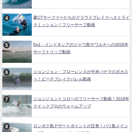
豪CTサーファーたちがクラウドブレイクへストライ
クミッション！フリーサーフ動画
Ep1：インドネシアのジャワ島サワルナへの2026年
サーフトリップ動画
ジョンジョン・フローレンスが中米パナマのボカス
へ！ビーチブレイクバレル動画
ジョンジョンとコロヘのフリーサーフ動画！2018年
クイックプロのウォームアップ
ロンボク島デザートポイントが圧巻！バリ島メイン