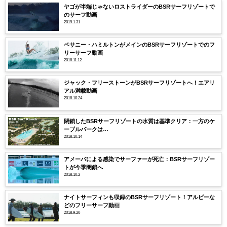
ヤゴが半端じゃないロストライダーのBSRサーフリゾートで
のサーフ動画
2019.1.31
ベサニー・ハミルトンがメインのBSRサーフリゾートでのフ
リーサーフ動画
2018.11.12
ジャック・フリーストーンがBSRサーフリゾートへ！エアリ
アル満載動画
2018.10.24
閉鎖したBSRサーフリゾートの水質は基準クリア：一方のケ
ーブルパークは…
2018.10.14
アメーバによる感染でサーファーが死亡：BSRサーフリゾー
トが今季閉鎖へ
2018.10.2
ナイトサーフィンも収録のBSRサーフリゾート！アルビーな
どのフリーサーフ動画
2018.9.20