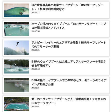
現在世界最高峰の商業ウェイブプール「BSRサーフリゾー
ト」：料金や利用時間など
2018.6.11
オープン済みのウェイブプール「BSRサーフリゾート」！プ
ロが語る現状とアドバイス
2018.5.30
アルビー・レイヤーのエアリアル炸裂！BSRサーフリゾート
でのフリーサーフ動画
2018.5.21
BSRのウェイブプールは女性エアリアルサーファーを増加さ
せる可能性アリ
2018.5.10
BSRの新ウェイブプールでのJOBやセス・モニーツのライデ
ィング動画が公開
2018.5.8
第三のモダンウェイブプールが人工波動画公開！テキサスの
BSRサーフリゾート
2018.5.6