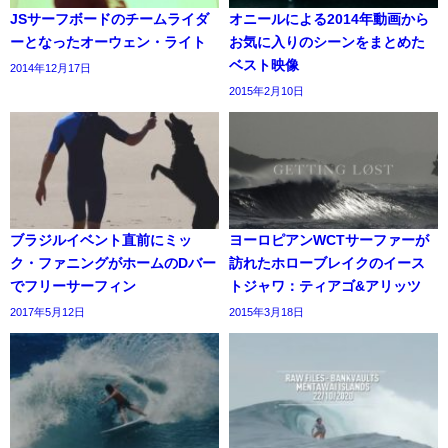
JSサーフボードのチームライダ
オニールによる2014年動画から
ーとなったオーウェン・ライト
お気に入りのシーンをまとめた
ベスト映像
2014年12月17日
2015年2月10日
ブラジルイベント直前にミッ
ヨーロピアンWCTサーファーが
ク・ファニングがホームのDバー
訪れたホローブレイクのイース
でフリーサーフィン
トジャワ：ティアゴ&アリッツ
2017年5月12日
2015年3月18日