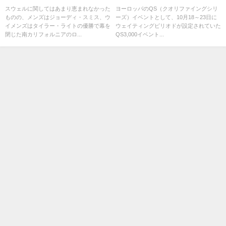
よるフリーセッション
に
スウェルに関してはあまり恵まれなかった
ヨーロッパのQS（クオリファイングシリ
ものの、メンズはジョーディ・スミス、ウ
ーズ）イベントとして、10月18～23日に
イメンズはタイラー・ライトの優勝で幕を
ウェイティングピリオドが設定されていた
閉じた南カリフォルニアのロ...
QS3,000イベント...