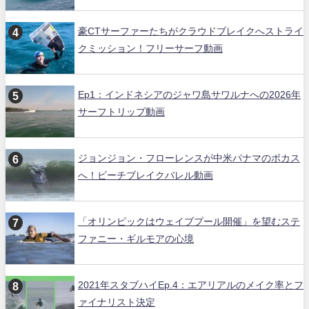
豪CTサーファーたちがクラウドブレイクへストライ
クミッション！フリーサーフ動画
Ep1：インドネシアのジャワ島サワルナへの2026年
サーフトリップ動画
ジョンジョン・フローレンスが中米パナマのボカス
へ！ビーチブレイクバレル動画
「オリンピックはウェイブプール開催」を望むステ
ファニー・ギルモアの心境
2021年スタブハイEp.4：エアリアルのメイク率とフ
ァイナリスト決定