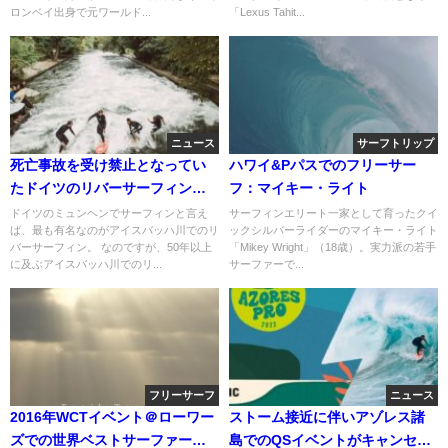
ロンベイ出身で元ワールド...
「Lexus Tahit...
ニュース
サーフトリップ
死亡事故を受け禁止となってい
ハワイ&Pパスでのフリーサー
たドイツのリバーサーフィンが
フ：マイキー・ライト
再開へ
ドイツのミュンヘンでサーフィンと言え
サーフィンエリート一家として育ったクイ
ば、最も有名なのがアイスバッハ川でのリ
ックシルバーライダーのマイキー・ライト
バーサーフィン。 なのですが、50年以上
「Mikey Wright」（18歳）。実力派の若手
に及ぶアイスバッハ川でのリ...
サーファーで...
フリーサーフ
ニュース
2016年WCTイベント＠ローワー
ストーム接近に伴いアゾレス諸
ズでの世界ベストサーファーに
島でのQSイベントがキャンセル