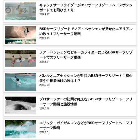
キャッチサーフライダーがBSRサーフリゾートへ！スポンジ
ボードでも飛びまくり
2018.9.12
BSRサーフリゾートでノア・ベッシェンが見せたエアリアル
の数々！フリーサーフ動画
2018.8.23
ノア・ベッシェンなどルーカライダーによるBSRサーフリゾ
ートでのフリーサーフ動画
2018.8.9
バレルとエアセクションが注目のBSRサーフリゾート！初心
者や中級者向けの波は！？
2018.7.20
プロサーファーの訪問が絶えないBSRサーフリゾート！フリ
ーサーフ動画と施設情報
2018.7.16
エリック・ガイゼルマンなどがBSRサーフリゾートへ！フリ
ーサーフ動画
2018.7.5