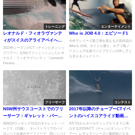
トレーニング
エンターテイメント
レオナルド・フィオラヴァンテ
Who is JOB 4.0：エピソード1
ィがスイスのアライアベイへ！
今作でシリーズ第三弾を迎える人気作品の
Who is JOB。タイトル通り、オアフ島ノ
エアキャンプ動画
2023年シーズンのCT（チャンピオンシッ
ースショア出身でパイプラインの申し子と
プツアー）を9位でフィニッシュしたレオ
も言えるジェイミー...
ナルド・フィオラヴァンティ「Leonardo
Fiorava...
フリーサーフ
コンテスト
NSW州サウスコーストでのフリ
2017年以降のチョープーCTイベ
ーサーフ：ギャレット・パーク
ントのハイスコアライド動画と
ス
最新波予報
現WQSランキング31位のギャレット・パ
8月7日からホールディングピリオドに突
ークス（23歳）。オーストラリアのバイ
入する2025年CT（チャンピオンシップツ
ロンベイ出身のサーファーで、同じくバイ
アー）レギュラーシーズン最終戦となる