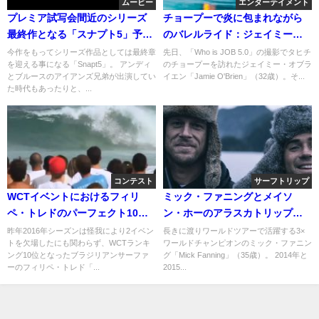
ムービー
エンターテイメント
プレミア試写会間近のシリーズ
チョープーで炎に包まれながら
最終作となる「スナプト5」予告
のバレルライド：ジェイミー・
編動画
オブライエン
今作をもってシリーズ作品としては最終章
先日、「Who is JOB 5.0」の撮影でタヒチ
を迎える事になる「Snapt5」。 アンディ
のチョープーを訪れたジェイミー・オブラ
とブルースのアイアンズ兄弟が出演してい
イエン「Jamie O'Brien」（32歳）。そ...
た時代もあったりと、...
コンテスト
サーフトリップ
WCTイベントにおけるフィリ
ミック・ファニングとメイソ
ペ・トレドのパーフェクト10特
ン・ホーのアラスカトリップ＠
集
サーチシリーズ
昨年2016年シーズンは怪我により2イベン
長きに渡りワールドツアーで活躍する3×
トを欠場したにも関わらず、WCTランキ
ワールドチャンピオンのミック・ファニン
ング10位となったブラジリアンサーファ
グ「Mick Fanning」（35歳）。 2014年と
ーのフィリペ・トレド「...
2015...