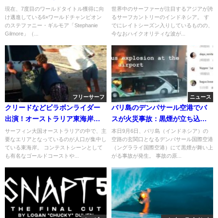
トは・・・
のフリーサーフ動画
現在、7度目のワールドタイトル獲得に向
世界中のサーファーが注目するアジアが誇
け邁進している6×ワールドチャンピオン
るサーフカントリーのインドネシア。 す
のステファニー・ギルモア「Stephanie
でにレイトシーズン入りしているものの、
Gilmore」（...
今なおハイクオリティな波が...
フリーサーフ
ニュース
クリードなどビラボンライダー
バリ島のデンパサール空港でバ
出演！オーストラリア東海岸ロ
スが火災事故：黒煙が立ち込め
ードトリップ動画
る事態に
サーフィン大国オーストラリアの中で、主
本日9月6日、バリ島（インドネシア）の
要なエリアとなっているのが人口が集中し
空路の玄関口となるデンパサール国際空港
ている東海岸。 コンテストシーンとして
（ングラライ国際空港）にて黒煙が舞い上
も有名なゴールドコーストや...
がる事故が発生。 事故の原...