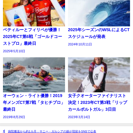
ベティルーとフィリペが優勝！
2025年シーズンのWSLによるCT
2025年CT第6戦「ゴールドコー
スケジュールが発表
ストプロ」最終日
2024年10月11日
2025年5月10日
オーウェン・ライト優勝！2019
女子クオーターファイナリスト
年メンズCT第7戦「タヒチプロ」
決定！2023年CT第3戦「リップ
最終日
カールポルトガル」3日目
2019年8月29日
2023年3月14日
病院搬送から約1カ月：サニー・ガルシアの娘が現状をSNSで公表