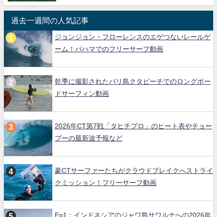
過去一週間の人気記事
ジョンジョン・フローレンスのエゲつないレールゲ
ーム！バハマでのフリーサーフ動画
乾季に撮影されたバリ島クタビーチでのロングボー
ドサーフィン動画
2026年CT第7戦「タヒチプロ」のヒート表やチョー
プーの最新波予報など
豪CTサーファーたちがクラウドブレイクへストライ
クミッション！フリーサーフ動画
Ep1：インドネシアのジャワ島サワルナへの2026年