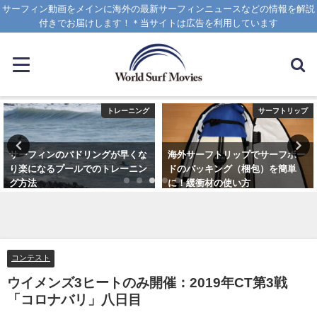
サーフィン動画をメインに海外の最新サーフィンニュースなどの情報を解説
付きでお届けします！＊当サイトは広告を利用しています
トレーニング
サーフトリップ
サーフィンのパドリングが早くな
海外サーフトリップでサーフボー
り楽になるプールでのトレーニン
ドのパッキング（梱包）を簡単
グ方法
に！緩衝材の使い方
2021年6月3日
2025年4月12日
コンテスト
ウイメンズ3ヒートのみ開催：2019年CT第3戦
「コロナバリ」八日目