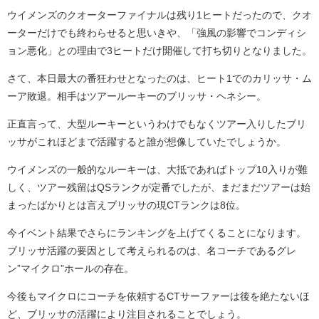
ウイメンズのクオーターファイナルは残り1ヒートだったので、クオ
ーターだけでも終わらせると思いきや、「強風の影響でコンディシ
ョン悪化」との理由で3ヒートだけ開催して打ち切りとなりました。
さて、本日最大の番狂わせとなったのは、ヒート1でのカリッサ・ム
ーア敗退。相手はツアールーキーのブリッサ・ヘネシー。
正直言って、大型ルーキーというわけでもなくツアー入りしたブリ
ッサがこれほどまで活躍すると誰が想像していたでしょうか。
ウイメンズの一般的なルーキーは、大抵であればトップ10入りが難
しく、ツアー残留はQSランクが定番でしたが、まだまだツアーは始
まったばかりとは言えブリッサの現CTランクは8位。
今イベント結果でさらにランキングを上げてくることになります。
ブリッサ活躍の要因として考えられるのは、名コーチであるグレ
ン”マイクロ”ホールの存在。
今後もマイクロにコーチを依頼するCTサーファーは後を絶たないほ
ど、ブリッサの活躍により注目されることでしょう。