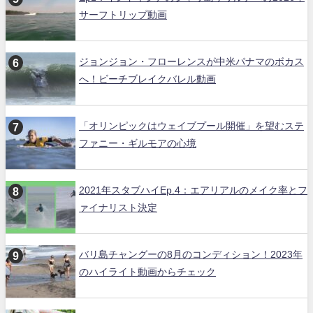
サーフトリップ動画
ジョンジョン・フローレンスが中米パナマのボカス
へ！ビーチブレイクバレル動画
「オリンピックはウェイブプール開催」を望むステ
ファニー・ギルモアの心境
2021年スタブハイEp.4：エアリアルのメイク率とフ
ァイナリスト決定
バリ島チャングーの8月のコンディション！2023年
のハイライト動画からチェック