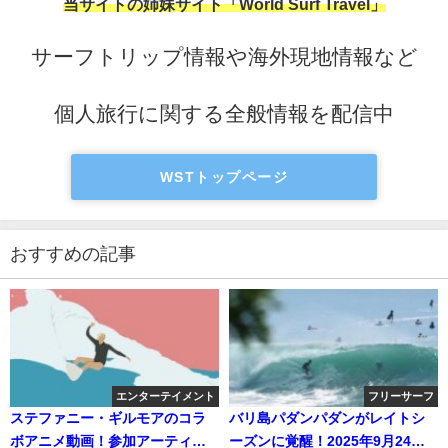
当サイトの姉妹サイト「World Surf Travel」
サーフトリップ情報や海外現地情報など
個人旅行に関する全般情報を配信中
WSTトップページ
おすすめの記事
エンターテイメント
フリーサーフ
ステファニー・ギルモアのコラ
バリ島パダンパダンがレイトシ
ボアニメ動画！参加アーティス
ーズンに覚醒！2025年9月24日