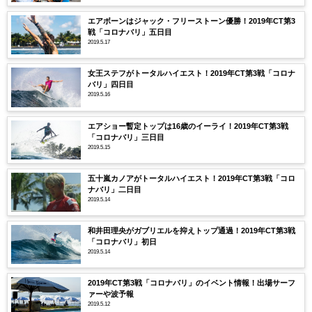
エアボーンはジャック・フリーストーン優勝！2019年CT第3
戦「コロナバリ」五日目
2019.5.17
女王ステフがトータルハイエスト！2019年CT第3戦「コロナ
バリ」四日目
2019.5.16
エアショー暫定トップは16歳のイーライ！2019年CT第3戦
「コロナバリ」三日目
2019.5.15
五十嵐カノアがトータルハイエスト！2019年CT第3戦「コロ
ナバリ」二日目
2019.5.14
和井田理央がガブリエルを抑えトップ通過！2019年CT第3戦
「コロナバリ」初日
2019.5.14
2019年CT第3戦「コロナバリ」のイベント情報！出場サーフ
ァーや波予報
2019.5.12