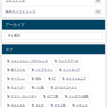
ワイプアウト
95
海外サーフトリップ
26
アーカイブ
タグ
ジョンジョン・フローレンス
ウェイブプール
南アフリカ
パイプライン
インドネシア
サーフィン
WSL
CT
カリフォルニア
チョープー
バリ島
ゴールドコースト
ケリー・スレーター
オアフ島
メンタワイ諸島
ポルトガル
タヒチ
マウイ島
メキシコ