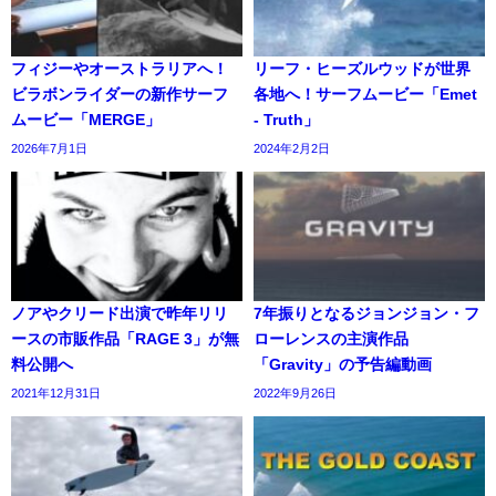
フィジーやオーストラリアへ！
リーフ・ヒーズルウッドが世界
ビラボンライダーの新作サーフ
各地へ！サーフムービー「Emet
ムービー「MERGE」
- Truth」
2026年7月1日
2024年2月2日
ノアやクリード出演で昨年リリ
7年振りとなるジョンジョン・フ
ースの市販作品「RAGE 3」が無
ローレンスの主演作品
料公開へ
「Gravity」の予告編動画
2021年12月31日
2022年9月26日