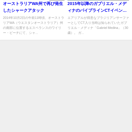
オーストラリアWA州で再び発生
2015年以降のガブリエル・メデ
したシャークアタック
ィナのパイプラインCTイベント
でのライド特集動画
2014年10月2日の午前11時頃、オーストラ
エアリアルが得意なブラジリアンサーファ
リアWA（ウエスタンオーストラリア）州
ーとしてCT入り当時は知られていたガブ
の南部に位置するエスペランスのワイリ
リエル・メディナ「Gabriel Medina」（30
ー・ビーチにて、シャ...
歳）。 ガ...