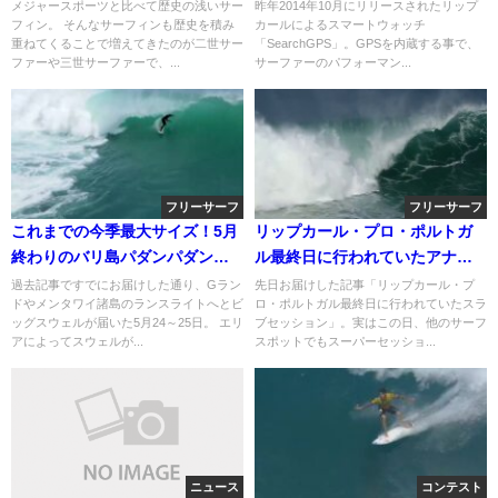
ーサーフ
ント＠クラマス
メジャースポーツと比べて歴史の浅いサー
昨年2014年10月にリリースされたリップ
フィン。 そんなサーフィンも歴史を積み
カールによるスマートウォッチ
重ねてくることで増えてきたのが二世サー
「SearchGPS」。GPSを内蔵する事で、
ファーや三世サーファーで、...
サーファーのパフォーマン...
フリーサーフ
フリーサーフ
これまでの今季最大サイズ！5月
リップカール・プロ・ポルトガ
終わりのバリ島パダンパダンで
ル最終日に行われていたアナザ
のフリーサーフ動画
ーセッション＠2014
過去記事ですでにお届けした通り、Gラン
先日お届けした記事「リップカール・プ
ドやメンタワイ諸島のランスライトへとビ
ロ・ポルトガル最終日に行われていたスラ
ッグスウェルが届いた5月24～25日。 エリ
ブセッション」。実はこの日、他のサーフ
アによってスウェルが...
スポットでもスーパーセッショ...
ニュース
コンテスト