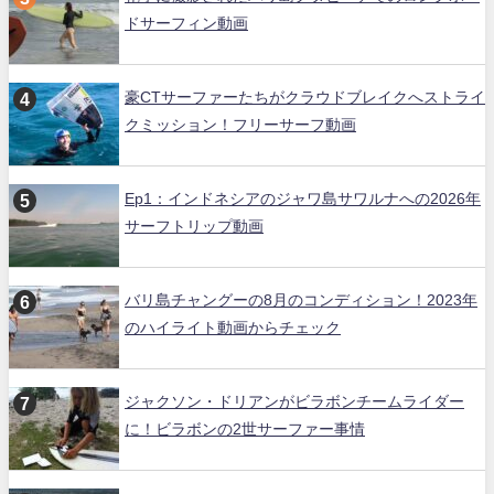
ドサーフィン動画
豪CTサーファーたちがクラウドブレイクへストライ
クミッション！フリーサーフ動画
Ep1：インドネシアのジャワ島サワルナへの2026年
サーフトリップ動画
バリ島チャングーの8月のコンディション！2023年
のハイライト動画からチェック
ジャクソン・ドリアンがビラボンチームライダー
に！ビラボンの2世サーファー事情