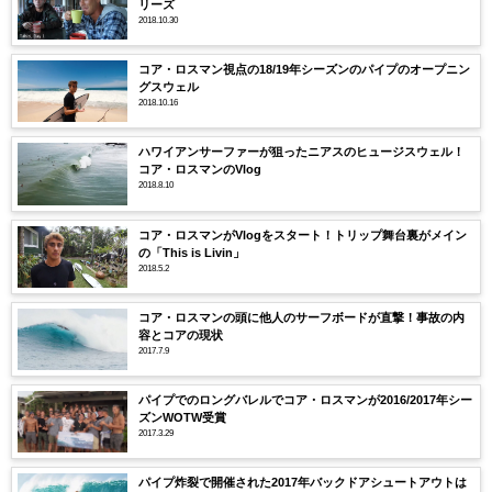
リーズ
2018.10.30
コア・ロスマン視点の18/19年シーズンのパイプのオープニン
グスウェル
2018.10.16
ハワイアンサーファーが狙ったニアスのヒュージスウェル！
コア・ロスマンのVlog
2018.8.10
コア・ロスマンがVlogをスタート！トリップ舞台裏がメイン
の「This is Livin」
2018.5.2
コア・ロスマンの頭に他人のサーフボードが直撃！事故の内
容とコアの現状
2017.7.9
パイプでのロングバレルでコア・ロスマンが2016/2017年シー
ズンWOTW受賞
2017.3.29
パイプ炸裂で開催された2017年バックドアシュートアウトは