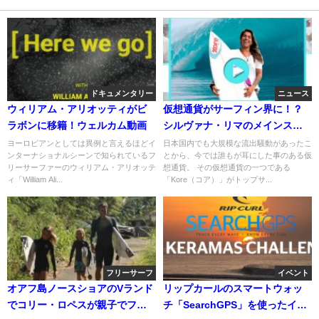
ドキュメンタリー
ニュース
ウィリアム・アリオッティがビ
仮想通貨がサーフィン界に！？
ラボンに移籍！ウェルカム動画
シルヴァナ・リマのメインスポ
ンサー事情
ヨーロピアンとしては異例と言えるほどイ
日本国内でも大規模な流出騒動があったこ
ンターナショナルシーンで知られているフ
とから、今では誰もが耳にした事のある仮
リーサーファーのウィリアム・アリオッテ
想通貨。 その仮想通貨の一つである
ィ「William Ali...
「Kore（コア）」がトップサ...
フリーサーフ
イベント
オアフ島ノースショアのVランド
リップカールのスマートウォッ
でコリー・ロペスが親子でフリ
チ「SearchGPS」を使ったイベ