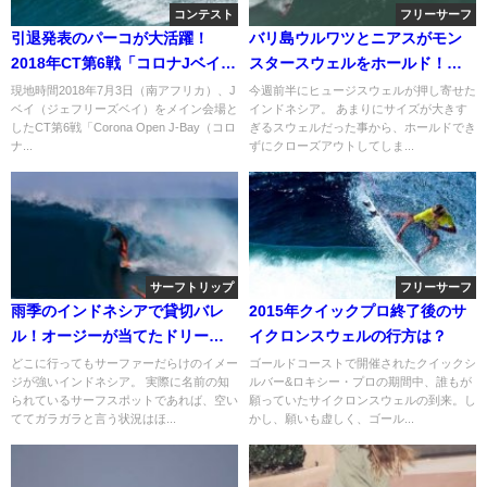
コンテスト
フリーサーフ
引退発表のパーコが大活躍！
バリ島ウルワツとニアスがモン
2018年CT第6戦「コロナJベイ」
スタースウェルをホールド！ス
二日目
ーパーセッション動画
現地時間2018年7月3日（南アフリカ）、J
今週前半にヒュージスウェルが押し寄せた
ベイ（ジェフリーズベイ）をメイン会場と
インドネシア。 あまりにサイズが大きす
したCT第6戦「Corona Open J-Bay（コロ
ぎるスウェルだった事から、ホールドでき
ナ...
ずにクローズアウトしてしま...
サーフトリップ
フリーサーフ
雨季のインドネシアで貸切バレ
2015年クイックプロ終了後のサ
ル！オージーが当てたドリーム
イクロンスウェルの行方は？
セッション動画
どこに行ってもサーファーだらけのイメー
ゴールドコーストで開催されたクイックシ
ジが強いインドネシア。 実際に名前の知
ルバー&ロキシー・プロの期間中、誰もが
られているサーフスポットであれば、空い
願っていたサイクロンスウェルの到来。し
ててガラガラと言う状況はほ...
かし、願いも虚しく、ゴール...