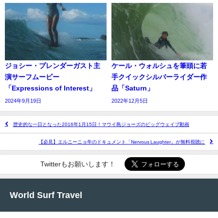
ジョシー・プレンダーガスト主
ケール・ウォルシュを筆頭に若
演サーフムービー
手クイックシルバーライダー作
「Expressions of Interest」
品「Saturn」
2024年9月19日
2022年12月5日
歴史的な一日となった2016年1月15日！マウイ島ジョーズのビッグウェイブ動画
【必見】エルニーニョ年のドキュメント「Nervous Laughter」が無料視聴に
Twitterもお願いします！
World Surf Travel