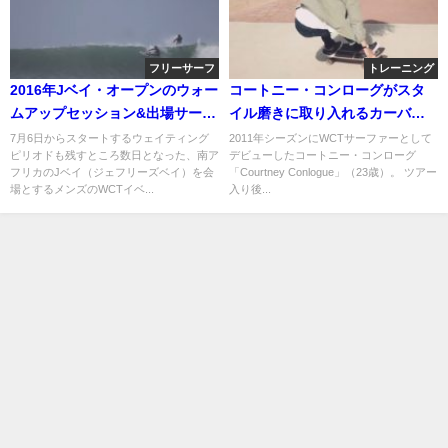
フリーサーフ
トレーニング
2016年Jベイ・オープンのウォー
コートニー・コンローグがスタ
ムアップセッション&出場サーフ
イル磨きに取り入れるカーバー
ァー情報
（スケートボード）
7月6日からスタートするウェイティング
2011年シーズンにWCTサーファーとして
ピリオドも残すところ数日となった、南ア
デビューしたコートニー・コンローグ
フリカのJベイ（ジェフリーズベイ）を会
「Courtney Conlogue」（23歳）。 ツアー
場とするメンズのWCTイベ...
入り後...