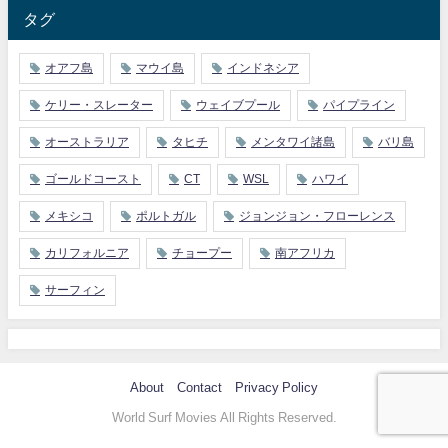
タグ
オアフ島
マウイ島
インドネシア
ケリー・スレーター
ウェイブプール
パイプライン
オーストラリア
タヒチ
メンタワイ諸島
バリ島
ゴールドコースト
CT
WSL
ハワイ
メキシコ
ポルトガル
ジョンジョン・フローレンス
カリフォルニア
チョープー
南アフリカ
サーフィン
About
Contact
Privacy Policy
World Surf Movies All Rights Reserved.