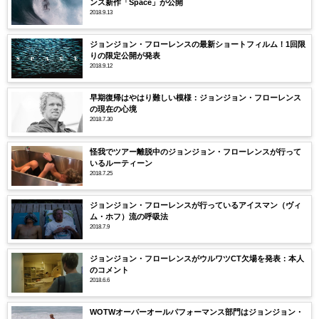
ンス新作「Space」が公開
2018.9.13
ジョンジョン・フローレンスの最新ショートフィルム！1回限
りの限定公開が発表
2018.9.12
早期復帰はやはり難しい模様：ジョンジョン・フローレンス
の現在の心境
2018.7.30
怪我でツアー離脱中のジョンジョン・フローレンスが行って
いるルーティーン
2018.7.25
ジョンジョン・フローレンスが行っているアイスマン（ヴィ
ム・ホフ）流の呼吸法
2018.7.9
ジョンジョン・フローレンスがウルワツCT欠場を発表：本人
のコメント
2018.6.6
WOTWオーバーオールパフォーマンス部門はジョンジョン・