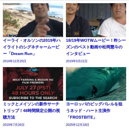
イーライ・オルソンの2019年ハ
18/19年WOTWムービー！昨シー
イライトのシグネチャームービ
ズンのベスト動画や松岡慧斗の
ー「Dream Run」
インタビュー
2019年12月25日
2019年5月21日
ミックとメイソンの新作サーチ
ヨーロッパのビッグバレルを狙
トリップ！48時間限定公開の視
うネッド・ハート主演作
聴方法
「FROSTBITE」
2019年7月26日
2025年12月18日