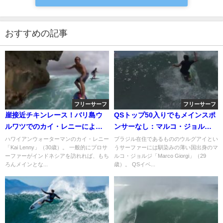
おすすめの記事
フリーサーフ
フリーサーフ
崖接近チキンレース！バリ島ウ
QSトップ50入りでもメインスポ
ルワツでのカイ・レニーによる
ンサーなし：マルコ・ジョルジ
フォイリング動画
のスポンサーミー動画
ハワイアンウォーターマンのカイ・レニー
ブラジル在住であるもののウルグアイとい
「Kai Lenny」（30歳）。 一般的にプロサ
うサーファーには馴染みの薄い国出身のマ
ーファーがインドネシアを訪れれば、もち
ルコ・ジョルジ「Marco Giorgi」（29
ろんメインとな...
歳）。 QSイベ...