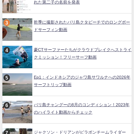
れた第二子の名前を発表
乾季に撮影されたバリ島クタビーチでのロングボー
ドサーフィン動画
豪CTサーファーたちがクラウドブレイクへストライ
クミッション！フリーサーフ動画
Ep1：インドネシアのジャワ島サワルナへの2026年
サーフトリップ動画
バリ島チャングーの8月のコンディション！2023年
のハイライト動画からチェック
ジャクソン・ドリアンがビラボンチームライダー