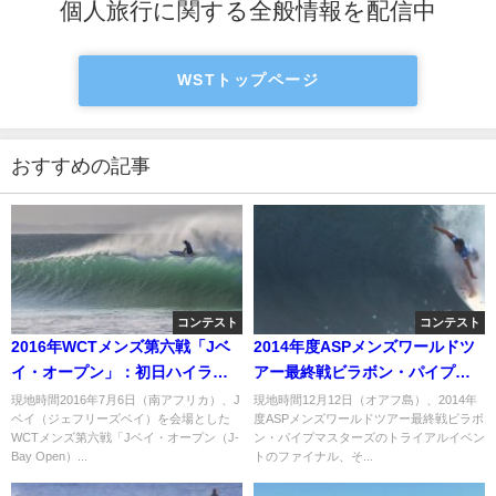
個人旅行に関する全般情報を配信中
WSTトップページ
おすすめの記事
コンテスト
コンテスト
2016年WCTメンズ第六戦「Jベ
2014年度ASPメンズワールドツ
イ・オープン」：初日ハイライ
アー最終戦ビラボン・パイプマ
ト
スターズ：二日目ハイライト
現地時間2016年7月6日（南アフリカ）、J
現地時間12月12日（オアフ島）、2014年
ベイ（ジェフリーズベイ）を会場とした
度ASPメンズワールドツアー最終戦ビラボ
WCTメンズ第六戦「Jベイ・オープン（J-
ン・パイプマスターズのトライアルイベン
Bay Open）...
トのファイナル、そ...