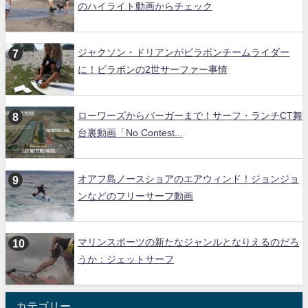
のハイライト動画からチェック
ジャクソン・ドリアンがビラボンチームライダー
に！ビラボンの2世サーファー事情
ローワーズからバーガーまで！サーフ・ランチCT舞
台裏動画「No Contest...
オアフ島ノースショアのエアウィンド！ジョンジョ
ンなどのフリーサーフ動画
マリンスポーツの新たなジャンルとなりえるのだろ
うか：ジェットサーフ
カテゴリー