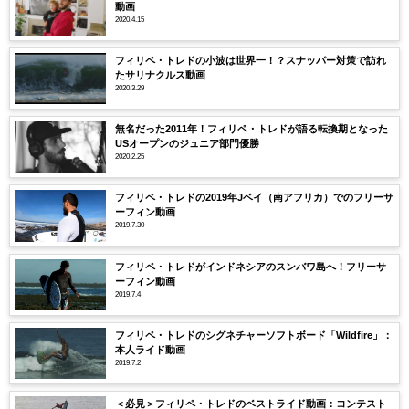
動画
2020.4.15
フィリペ・トレドの小波は世界一！？スナッパー対策で訪れ
たサリナクルス動画
2020.3.29
無名だった2011年！フィリペ・トレドが語る転換期となった
USオープンのジュニア部門優勝
2020.2.25
フィリペ・トレドの2019年Jベイ（南アフリカ）でのフリーサ
ーフィン動画
2019.7.30
フィリペ・トレドがインドネシアのスンバワ島へ！フリーサ
ーフィン動画
2019.7.4
フィリペ・トレドのシグネチャーソフトボード「Wildfire」：
本人ライド動画
2019.7.2
＜必見＞フィリペ・トレドのベストライド動画：コンテスト