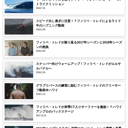
トライクミッション
2018.7.31
スピード出し過ぎに注意！？フィリペ・トレドによるライド
中のハプニング動画
2018.3.30
フィリペ・トレドが振り返る2017年シーズンと2018年シーズ
ンの抱負
2018.3.30
スナッパー向けウォームアップ！フィリペ・トレドがエルサ
ルバドルへ
2018.2.24
グラブリバースの練習に励むフィリペ・トレドのフリーサー
フ動画＠ハワイ
2018.1.13
フィリペ・トレドが来季CT入りサーファーを激励！？ハワイ
アンプロのバックステージ
2017.11.24