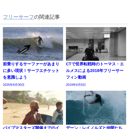
フリーサーフ
の関連記事
前乗りするサーファーがあまり
CTで世界転戦時のトーマス・エ
に多い現状！サーフエチケット
ルメスによる2018年フリーサー
を意識しよう
フィン動画
2025年8月30日
2019年6月6日
パイプマスターズ開催までのイ
デーン・レイノルズと仲間たち