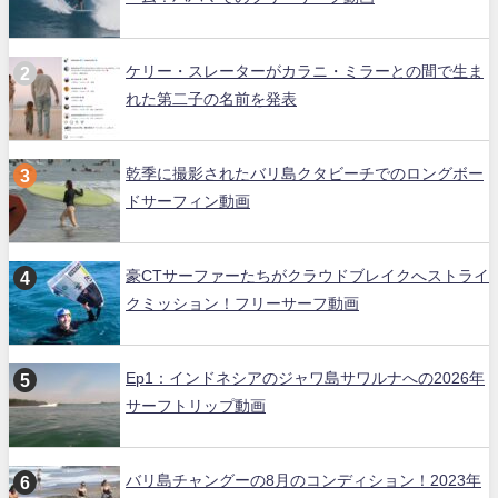
ケリー・スレーターがカラニ・ミラーとの間で生ま
れた第二子の名前を発表
乾季に撮影されたバリ島クタビーチでのロングボー
ドサーフィン動画
豪CTサーファーたちがクラウドブレイクへストライ
クミッション！フリーサーフ動画
Ep1：インドネシアのジャワ島サワルナへの2026年
サーフトリップ動画
バリ島チャングーの8月のコンディション！2023年