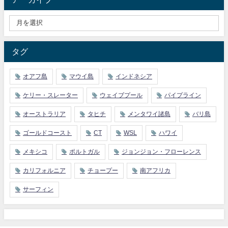
タグ
オアフ島
マウイ島
インドネシア
ケリー・スレーター
ウェイブプール
パイプライン
オーストラリア
タヒチ
メンタワイ諸島
バリ島
ゴールドコースト
CT
WSL
ハワイ
メキシコ
ポルトガル
ジョンジョン・フローレンス
カリフォルニア
チョープー
南アフリカ
サーフィン