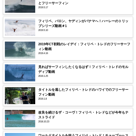
とフリーサーフィン
2019.5.17
フィリペ、バロン、ヤディンがパナマへ！ハーレーのトリッ
プシリーズ動画＃1
2019.5.10
2019年CT初戦のレイデイ：フィリペ・トレドのフリーサーフ
ィン動画
2019.4.16
見ればサーフィンしたくなるはず！フィリペ・トレドのモル
ディブ動画
2019.1.25
タイトルを逃したフィリペ・トレドのハワイでのフリーサー
フィン動画
2019.1.8
改良を続けるザ・コーヴ！フィリペ・トレドなどが今年もテ
ストライド
2018.10.23
ワールドタイトルを狙うフィリペ・トレド！チョープーへス