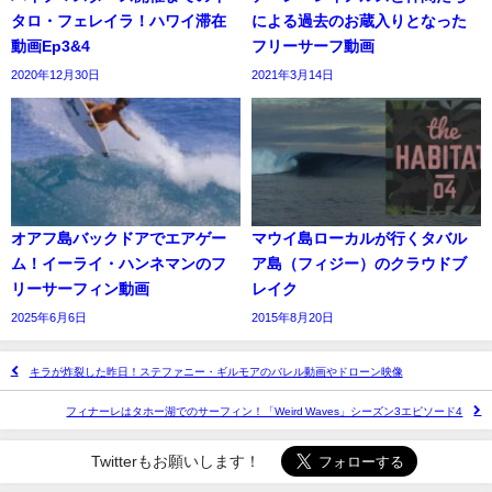
タロ・フェレイラ！ハワイ滞在
による過去のお蔵入りとなった
動画Ep3&4
フリーサーフ動画
2020年12月30日
2021年3月14日
オアフ島バックドアでエアゲー
マウイ島ローカルが行くタバル
ム！イーライ・ハンネマンのフ
ア島（フィジー）のクラウドブ
リーサーフィン動画
レイク
2025年6月6日
2015年8月20日
キラが炸裂した昨日！ステファニー・ギルモアのバレル動画やドローン映像
フィナーレはタホー湖でのサーフィン！「Weird Waves」シーズン3エピソード4
Twitterもお願いします！