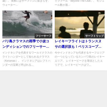
歳）。 実際にはサーフィンに留まらず、
イブプール「Beyond The Club」。 モジュ
ウォーター...
ール数が過...
フリーサーフ
サーフトリップ
バリ島クラマスの雨季で小波コ
レイキーフライトはトランスヌ
ンディションでのフリーサーフ
サの選択肢も！ペリスコープで
ィン動画
のフリーサーフ動画
インドネシアを代表するワールドクラスの
今やインドネシアを代表するサーフエリア
ライトハンダーとして知られるクラマス
の一つとなっているスンバワ島のレイキー
（Keramas）。 インドネシアはレフトハ
エリア。 レイキーピークを筆頭としたエ
ンダーの宝庫と呼ばれる...
リアで、レイキーピークはワ...