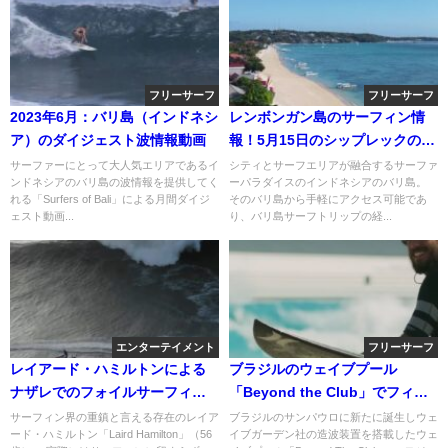
フリーサーフ
フリーサーフ
2023年6月：バリ島（インドネシ
レンボンガン島のサーフィン情
ア）のダイジェスト波情報動画
報！5月15日のシップレックのフ
リーサーフ動画
サーファーにとって大人気エリアであるイ
シティとサーフエリアが融合するサーファ
ンドネシアのバリ島の波情報を提供してく
ーパラダイスのインドネシアのバリ島。
れる「Surfers of Bali」による月間ダイジ
そのバリ島から手軽にアクセス可能であ
ェスト動画...
り、バリ島サーフトリップの経...
エンターテイメント
フリーサーフ
レイアード・ハミルトンによる
ブラジルのウェイブプール
ナザレでのフォイルサーフィン
「Beyond the Club」でフィリ
動画
ペ・トレドのフリーサーフ動画
サーフィン界の重鎮と言える存在のレイア
ブラジルのサンパウロに新たに誕生しウェ
ード・ハミルトン「Laird Hamilton」（56
イブガーデン社の造波装置を搭載したウェ